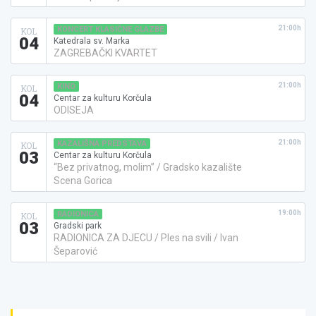
21:00h
KONCERT KLASIČNE GLAZBE
KOL
04
Katedrala sv. Marka
ZAGREBAČKI KVARTET
21:00h
KINO
KOL
04
Centar za kulturu Korčula
ODISEJA
21:00h
KAZALIŠNA PREDSTAVA
KOL
03
Centar za kulturu Korčula
“Bez privatnog, molim” / Gradsko kazalište
Scena Gorica
19:00h
RADIONICA
KOL
03
Gradski park
RADIONICA ZA DJECU / Ples na svili / Ivan
Šeparović