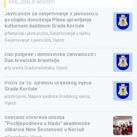
POSLJEDNJE NOVOSTI
Javni poziv za savjetovanje s javnošću u
postupku donošenja Plana upravljanja
kulturnom baštinom Grada Korčule
u
Natječaji i javni pozivi
,
Savjetovanja u tijeku
,
Savjetovanje s javnošću
,
Vijesti
Dan pobjede i domovinske zahvalnosti i
Dan hrvatskih branitelja
u
Iz ureda Gradonačelnika
,
Vijesti
Poziv za 15. sjednicu Gradskog vijeća
Grada Korčule
u
Izdvojeno
,
Najava sjednice Gradskog vijeća
,
Vijesti
Svečano otvorena izložba
“Poslijepodneva u hladu” akademske
slikarice Nine Šestanović u Korčuli