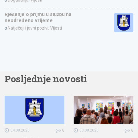
u
Događanja
,
Vijesti
Rješenje o prijmu u službu na
neodređeno vrijeme
u
Natječaji i javni pozivi
,
Vijesti
Posljednje novosti
04.08.2026
0
03.08.2026
0