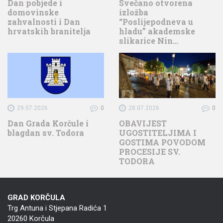
Dan pobjede i
Svečano otvorena
domovinske
izložba
zahvalnosti i Dan
“Poslijepodneva u
hrvatskih branitelja
hladu” akademske
slikarice Nin…
29.07.2026
0
28.07.2026
0
Dan Grada Korčule i
OBAVIJEST
blagdan sv. Todora
UGOSTITELJIMA I
GOSTIMA POVODOM
PROCESIJE SV.
TODORA
GRAD KORČULA
Trg Antuna i Stjepana Radića 1
20260 Korčula