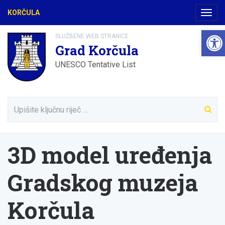
KORČULA
Navig
Open
SLUŽBENE WEB STRANICE
Grad Korčula
UNESCO Tentative List
3D model uređenja
Gradskog muzeja
Korčula