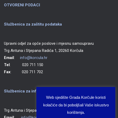
OTVORENI PODACI
Službenica za zaštitu podataka
Upravni odjel za opće poslove i mjesnu samoupravu
Trg Antuna i Stjepana Radića 1, 20260 Korčula
Email
:
info@korcula.hr
Tel
: 020 711 150
Fax
: 020 711 702
Službenica za informiranje Grada Korčule
Web sjedište Grada Korčule koristi
kolačiće da bi poboljšali Vaše iskustvo
Trg Antuna i Stjepana Radića 1, 20260 Korčula
korištenja.
Email
:
info@korcula.hr