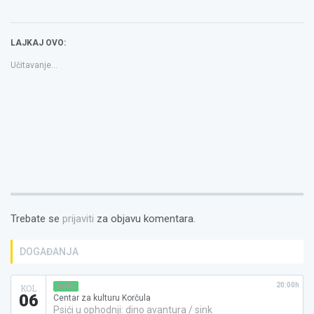
Twitteru
na
email
(Otvara
Facebooku(Otvara
a
se
se
link
u
u
to
novom
novom
a
LAJKAJ OVO:
prozoru)
prozoru)
friend(Otvara
se
u
Učitavanje...
novom
prozoru)
Trebate se
prijaviti
za objavu komentara.
DOGAĐANJA
20:00h
KINO
KOL
06
Centar za kulturu Korčula
Psići u ophodnji: dino avantura / sink