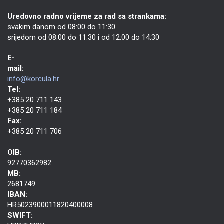
Uredovno radno vrijeme za rad sa strankama:
svakim danom od 08:00 do 11:30
srijedom od 08:00 do 11:30 i od 12:00 do 14:30
E-
mail:
info@korcula.hr
Tel:
+385 20 711 143
+385 20 711 184
Fax:
+385 20 711 706
OIB:
92770362982
MB:
2681749
IBAN:
HR5023900011820400008
SWIFT: