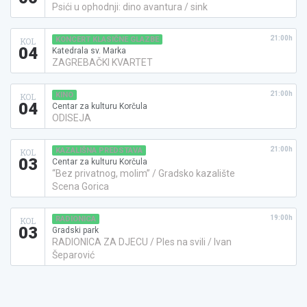
Psići u ophodnji: dino avantura / sink
21:00h
KONCERT KLASIČNE GLAZBE
KOL
04
Katedrala sv. Marka
ZAGREBAČKI KVARTET
21:00h
KINO
KOL
04
Centar za kulturu Korčula
ODISEJA
21:00h
KAZALIŠNA PREDSTAVA
KOL
03
Centar za kulturu Korčula
“Bez privatnog, molim” / Gradsko kazalište
Scena Gorica
19:00h
RADIONICA
KOL
03
Gradski park
RADIONICA ZA DJECU / Ples na svili / Ivan
Šeparović