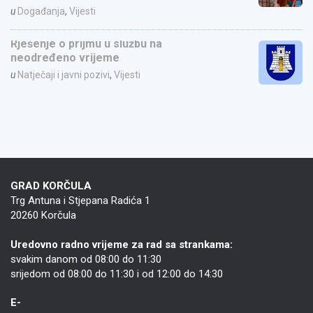
u
Događanja
,
Vijesti
Rješenje o prijmu u službu na
neodređeno vrijeme
u
Natječaji i javni pozivi
,
Vijesti
GRAD KORČULA
Trg Antuna i Stjepana Radića 1
20260 Korčula
Uredovno radno vrijeme za rad sa strankama:
svakim danom od 08:00 do 11:30
srijedom od 08:00 do 11:30 i od 12:00 do 14:30
E-