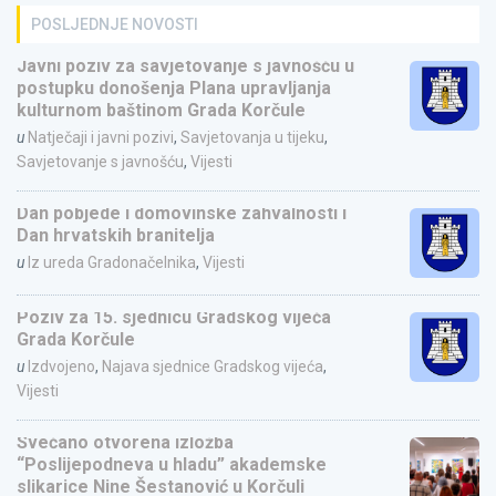
POSLJEDNJE NOVOSTI
Javni poziv za savjetovanje s javnošću u
postupku donošenja Plana upravljanja
kulturnom baštinom Grada Korčule
u
Natječaji i javni pozivi
,
Savjetovanja u tijeku
,
Savjetovanje s javnošću
,
Vijesti
Dan pobjede i domovinske zahvalnosti i
Dan hrvatskih branitelja
u
Iz ureda Gradonačelnika
,
Vijesti
Poziv za 15. sjednicu Gradskog vijeća
Grada Korčule
u
Izdvojeno
,
Najava sjednice Gradskog vijeća
,
Vijesti
Svečano otvorena izložba
“Poslijepodneva u hladu” akademske
slikarice Nine Šestanović u Korčuli