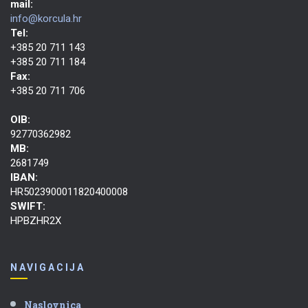
mail:
info@korcula.hr
Tel:
+385 20 711 143
+385 20 711 184
Fax:
+385 20 711 706
OIB:
92770362982
MB:
2681749
IBAN:
HR5023900011820400008
SWIFT:
HPBZHR2X
NAVIGACIJA
Naslovnica