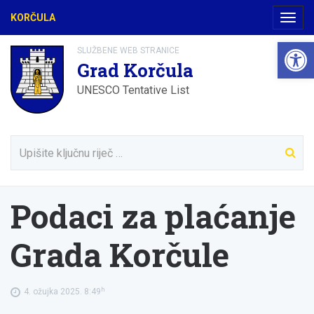
KORČULA
Navig
Open 
SLUŽBENE WEB STRANICE
Grad Korčula
UNESCO Tentative List
Podaci za plaćanje
Grada Korčule
h
4. ožujka 2025. 8:49