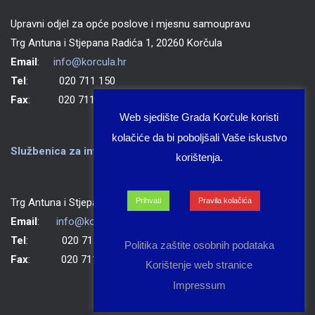
Upravni odjel za opće poslove i mjesnu samoupravu
Trg Antuna i Stjepana Radića 1, 20260 Korčula
Email
:
info@korcula.hr
Tel
: 020 711 150
Fax
: 020 711 702
Web sjedište Grada Korčule koristi
kolačiće da bi poboljšali Vaše iskustvo
Službenica za informiranje Grada Korčule
korištenja.
Trg Antuna i Stjepana Radića 1, 20260 Korčula
Prihvati
Pravila kolačića
Email
:
info@korcula.hr
Tel
: 020 711 150
Politika zaštite osobnih podataka
Fax
: 020 711 702
Korištenje web stranice
Impressum