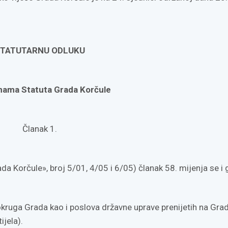
TATUTARNU ODLUKU
nama Statuta Grada Korčule
Članak 1.
a Korčule», broj 5/01, 4/05 i 6/05) članak 58. mijenja se i g
kruga Grada kao i poslova državne uprave prenijetih na Gra
ijela).