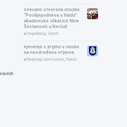
Svečano otvorena izložba
“Poslijepodneva u hladu”
akademske slikarice Nine
Šestanović u Korčuli
u
Događanja
,
Vijesti
Rješenje o prijmu u službu
na neodređeno vrijeme
u
Natječaji i javni pozivi
,
Vijesti
pravnih