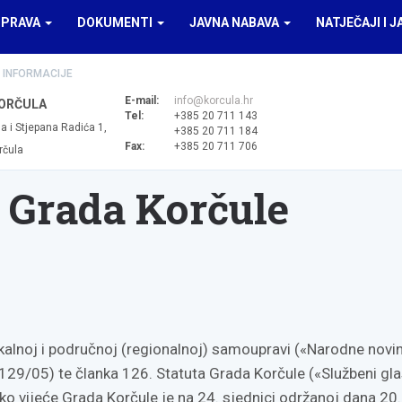
UPRAVA
DOKUMENTI
JAVNA NABAVA
NATJEČAJI I J
 INFORMACIJE
E-mail:
info@korcula.hr
ORČULA
Tel:
+385 20 711 143
a i Stjepana Radića 1,
+385 20 711 184
Fax:
+385 20 711 706
rčula
 Grada Korčule
okalnoj i područnoj (regionalnoj) samoupravi («Narodne novin
129/05) te članka 126. Statuta Grada Korčule («Službeni gla
ko vijeće Grada Korčule je na 24. sjednici održanoj dana 20.