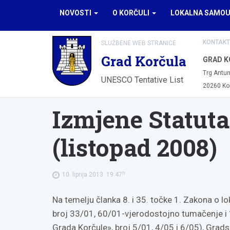
NOVOSTI
O KORČULI
LOKALNA SAMO
KONTAKT
SLUŽBENE WEB STRANICE
Grad Korčula
GRAD K
Trg Antun
UNESCO Tentative List
20260 Ko
Izmjene Statuta
(listopad 2008)
h
10. lipnja 2013. 19:47
Na temelju članka 8. i 35. točke 1. Zakona o l
broj 33/01, 60/01-vjerodostojno tumačenje i 
Grada Korčule», broj 5/01, 4/05 i 6/05), Grads