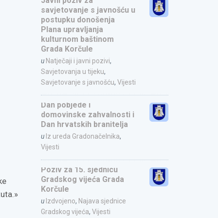
Javni poziv za
savjetovanje s javnošću u
postupku donošenja
Plana upravljanja
kulturnom baštinom
Grada Korčule
u
Natječaji i javni pozivi
,
Savjetovanja u tijeku
,
Savjetovanje s javnošću
,
Vijesti
Dan pobjede i
domovinske zahvalnosti i
Dan hrvatskih branitelja
u
Iz ureda Gradonačelnika
,
Vijesti
Poziv za 15. sjednicu
Gradskog vijeća Grada
ke
Korčule
uta.»
u
Izdvojeno
,
Najava sjednice
Gradskog vijeća
,
Vijesti