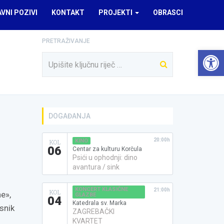
AVNI POZIVI
KONTAKT
PROJEKTI
OBRASCI
PRETRAŽIVANJE
Open 
DOGAĐANJA
20:00h
KINO
KOL
06
Centar za kulturu Korčula
Psići u ophodnji: dino
avantura / sink
KONCERT KLASIČNE
21:00h
KOL
e»,
GLAZBE
04
Katedrala sv. Marka
snik
ZAGREBAČKI
KVARTET