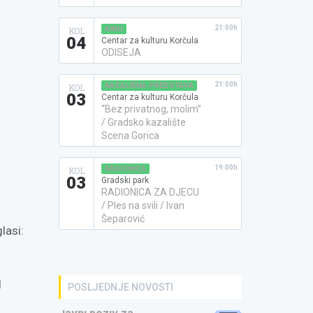
21:00h
KINO
KOL
04
Centar za kulturu Korčula
ODISEJA
21:00h
KAZALIŠNA PREDSTAVA
KOL
03
Centar za kulturu Korčula
“Bez privatnog, molim”
/ Gradsko kazalište
Scena Gorica
19:00h
RADIONICA
KOL
03
Gradski park
RADIONICA ZA DJECU
/ Ples na svili / Ivan
Šeparović
lasi:
d
POSLJEDNJE NOVOSTI