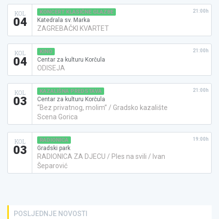
21:00h
KONCERT KLASIČNE GLAZBE
KOL
04
Katedrala sv. Marka
ZAGREBAČKI KVARTET
21:00h
KINO
KOL
04
Centar za kulturu Korčula
ODISEJA
21:00h
KAZALIŠNA PREDSTAVA
KOL
03
Centar za kulturu Korčula
“Bez privatnog, molim” / Gradsko kazalište
Scena Gorica
19:00h
RADIONICA
KOL
03
Gradski park
RADIONICA ZA DJECU / Ples na svili / Ivan
Šeparović
POSLJEDNJE NOVOSTI