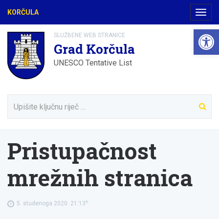
KORČULA
Navig
Open 
SLUŽBENE WEB STRANICE
Grad Korčula
UNESCO Tentative List
Pristupačnost
mrežnih stranica
h
5. studenoga 2020. 21:13