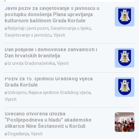
Javni poziv za savjetovanje s javnošću u
postupku donošenja Plana upravljanja
kulturnom baštinom Grada Korčule
u
Natječaji i javni pozivi
,
Savjetovanja u tijeku
,
Savjetovanje s javnošću
,
Vijesti
Dan pobjede i domovinske zahvalnosti i
Dan hrvatskih branitelja
u
Iz ureda Gradonačelnika
,
Vijesti
Poziv za 15. sjednicu Gradskog vijeća
Grada Korčule
u
Izdvojeno
,
Najava sjednice Gradskog vijeća
,
Vijesti
Svečano otvorena izložba
“Poslijepodneva u hladu” akademske
slikarice Nine Šestanović u Korčuli
u
Događanja
,
Vijesti