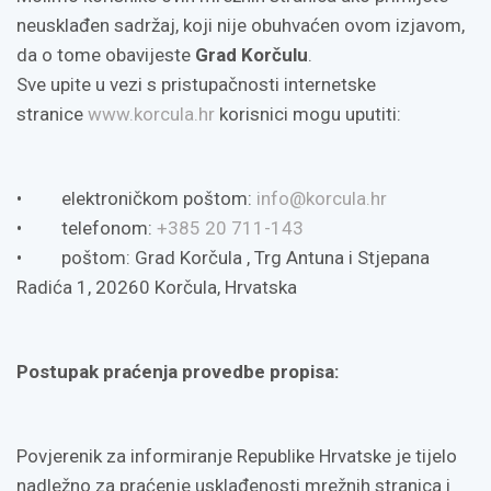
neusklađen sadržaj, koji nije obuhvaćen ovom izjavom,
da o tome obavijeste
Grad Korčulu
.
Sve upite u vezi s pristupačnosti internetske
stranice
www.korcula.hr
korisnici mogu uputiti:
• elektroničkom poštom:
info@korcula.hr
• telefonom:
+385 20 711-143
• poštom: Grad Korčula , Trg Antuna i Stjepana
Radića 1, 20260 Korčula, Hrvatska
Postupak praćenja provedbe propisa:
Povjerenik za informiranje Republike Hrvatske je tijelo
nadležno za praćenje usklađenosti mrežnih stranica i