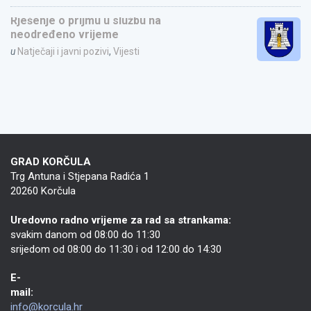
Rješenje o prijmu u službu na
neodređeno vrijeme
u
Natječaji i javni pozivi
,
Vijesti
GRAD KORČULA
Trg Antuna i Stjepana Radića 1
20260 Korčula
Uredovno radno vrijeme za rad sa strankama:
svakim danom od 08:00 do 11:30
srijedom od 08:00 do 11:30 i od 12:00 do 14:30
E-
mail:
info@korcula.hr