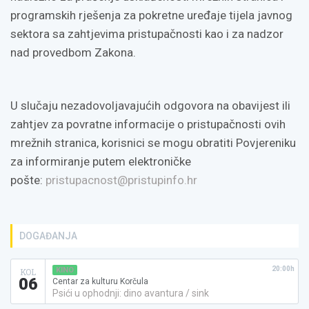
programskih rješenja za pokretne uređaje tijela javnog
sektora sa zahtjevima pristupačnosti kao i za nadzor
nad provedbom Zakona.
U slučaju nezadovoljavajućih odgovora na obavijest ili
zahtjev za povratne informacije o pristupačnosti ovih
mrežnih stranica, korisnici se mogu obratiti Povjereniku
za informiranje putem elektroničke
pošte:
pristupacnost@pristupinfo.hr
DOGAĐANJA
20:00h
KINO
KOL
06
Centar za kulturu Korčula
Psići u ophodnji: dino avantura / sink