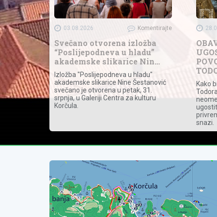
03.08.2026
Komentirajte
28.
Svečano otvorena izložba
OBAV
“Poslijepodneva u hladu”
UGOS
akademske slikarice Nin…
POVO
TOD
Izložba "Poslijepodneva u hladu"
akademske slikarice Nine Šestanović
Kako bi
svečano je otvorena u petak, 31.
Todora
srpnja, u Galeriji Centra za kulturu
neome
Korčula.
ugostit
privre
snazi.