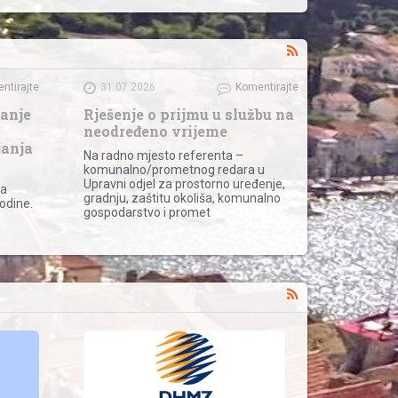
ntirajte
31.07.2026
Komentirajte
vanje
Rješenje o prijmu u službu na
neodređeno vrijeme
janja
Na radno mjesto referenta –
komunalno/prometnog redara u
Upravni odjel za prostorno uređenje,
za
gradnju, zaštitu okoliša, komunalno
odine.
gospodarstvo i promet