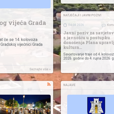
NATJEČAJI I JAVNI POZIVI
kog vijeća Grada
04.08.2026
Kome
Javni poziv za savjeto
s javnošću u postupku
at će se 14. kolovoza
donošenja Plana upravl
 Gradskoj vijećnici Grada
kulturn…
Savjetovanje traje od 4. kolovo
2026. godine do 4. rujna 2026. g
Saznajte više »
NAJAVE