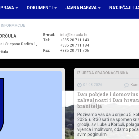
UPRAVA
DOKUMENTI
JAVNA NABAVA
NATJEČAJI I J
 INFORMACIJE
E-mail:
info@korcula.hr
ORČULA
Tel:
+385 20 711 143
a i Stjepana Radića 1,
+385 20 711 184
Fax:
+385 20 711 706
rčula
IZ UREDA GRADONAČELNIKA
04.08.2026
Kome
Dan pobjede i domovins
zahvalnosti i Dan hrvat
branitelja
Pozivamo vas da u srijedu 5. k
2026. u 8:30 sati na spomen kri
groblju sv. Luke u Korčuli, pola
vijenca i molitvom, odamo poča
svim poginulim …