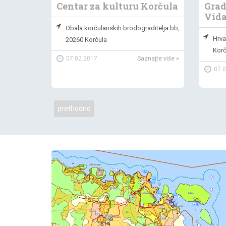
Centar za kulturu Korčula
Grad
Vida
a
Obala korčulanskih brodograditelja bb,
Hrva
20260 Korčula
najte više »
Korč
07.02.2017
Saznajte više »
07.
prethodno