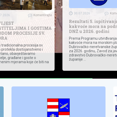
30.07.2026
Kome
07.2026
Komentirajte
Rezultati 5. ispitivanj
IJEST
kakvoće mora na podr
TITELJIMA I GOSTIMA
DNŽ u 2026. godini
DOM PROCESIJE SV.
ORA
Prema Programu utvrđivanja
kakvoće mora na morskim p
 tradicionalna procesija sv.
Dubrovačko-neretvanske žup
 protekla dostojanstveno i
za 2026. godinu, Zavod za ja
tano, obavještavamo
zdravstvo Dubrovačko-neret
elje, građane i goste o
županije …
menim mjerama koje će biti na