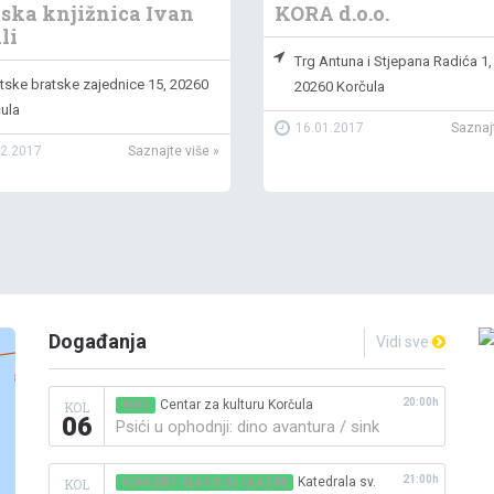
ska knjižnica Ivan
KORA d.o.o.
li
Trg Antuna i Stjepana Radića 1, 
tske bratske zajednice 15, 20260
20260 Korčula
ula
16.01.2017
Saznajt
02.2017
Saznajte više »
Događanja
Vidi sve
20:00h
Centar za kulturu Korčula
KOL
KINO
06
Psići u ophodnji: dino avantura / sink
21:00h
Katedrala sv.
KOL
KONCERT KLASIČNE GLAZBE