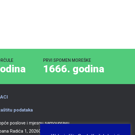
ORČULE
PRVI SPOMEN MOREŠKE
odina
1666. godina
ACI
aštitu podataka
 opće poslove i mjesnu samoupravu
epana Radića 1, 20260 Korčula