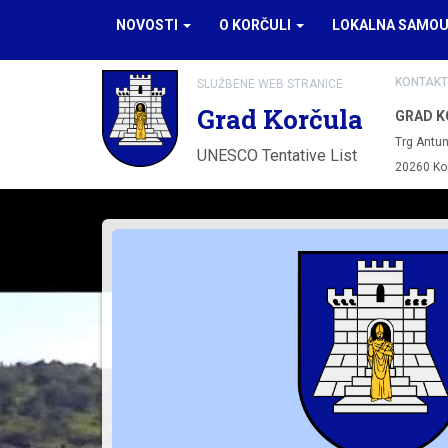
NOVOSTI
O KORČULI
LOKALNA SAMO
KONTAKT
SLUŽBENE WEB STRANICE
Grad Korčula
GRAD K
Trg Antun
UNESCO Tentative List
20260 Ko