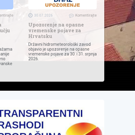
ntirajte
30.07.2026
Komentirajte
a
Upozorenje na opasne
učju
vremenske pojave za
Hrvatsku
Državni hidrometeorološki zavod
lažama
objavio je upozorenje na opasne
anije
vremenske pojave za 30. i 31. srpnja
vno
2026.
vanske