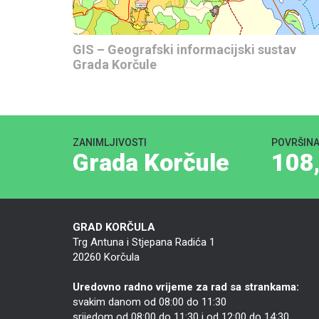
GIS – Geografski informacijski sustav
Grada Korčule
ZANIMLJIVOSTI
POVRŠIN
Grada Korčule
108
GRAD KORČULA
Trg Antuna i Stjepana Radića 1
20260 Korčula
Uredovno radno vrijeme za rad sa strankama:
svakim danom od 08:00 do 11:30
srijedom od 08:00 do 11:30 i od 12:00 do 14:30