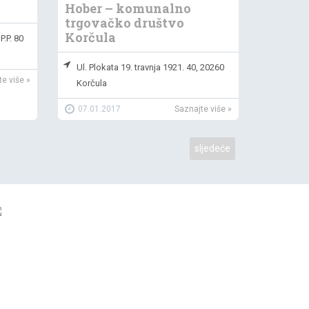
Hober – komunalno
Gradsk
trgovačko društvo
Korčula
P.P. 80
Trg Sv.
07.01.
Ul. Plokata 19. travnja 1921. 40, 20260
e više »
Korčula
07.01.2017
Saznajte više »
sljedeće