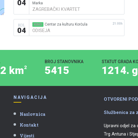
04
Marka
ZAGREBAČKI KVARTET
21:00h
Centar za kulturu Korčula
KOL
KINO
04
ODISEJA
A
BROJ STANOVNIKA
STATUT GRADA K
,2 km
5415
1214. g
2
NAVIGACIJA
OTVORENI POD
Službenica za z
Naslovnica
Kontakt
Upravni odjel za
Trg Antuna i Stj
Vijesti