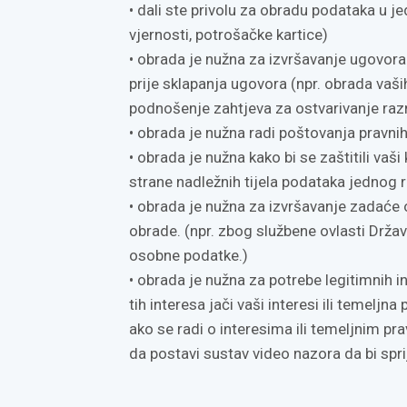
• dali ste privolu za obradu podataka u je
vjernosti, potrošačke kartice)
• obrada je nužna za izvršavanje ugovora 
prije sklapanja ugovora (npr. obrada vaši
podnošenje zahtjeva za ostvarivanje razn
• obrada je nužna radi poštovanja pravni
• obrada je nužna kako bi se zaštitili vaši 
strane nadležnih tijela podataka jednog 
• obrada je nužna za izvršavanje zadaće od
obrade. (npr. zbog službene ovlasti Drža
osobne podatke.)
• obrada je nužna za potrebe legitimnih i
tih interesa jači vaši interesi ili temeljn
ako se radi o interesima ili temeljnim pra
da postavi sustav video nazora da bi spri