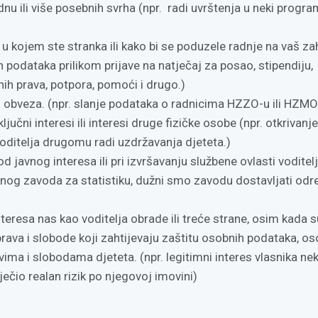
dnu ili više posebnih svrha (npr. radi uvrštenja u neki progra
u kojem ste stranka ili kako bi se poduzele radnje na vaš za
h podataka prilikom prijave na natječaj za posao, stipendiju,
ih prava, potpora, pomoći i drugo.)
h obveza. (npr. slanje podataka o radnicima HZZO-u ili HZMO
ključni interesi ili interesi druge fizičke osobe (npr. otkrivanj
roditelja drugomu radi uzdržavanja djeteta.)
 javnog interesa ili pri izvršavanju službene ovlasti voditel
vnog zavoda za statistiku, dužni smo zavodu dostavljati od
nteresa nas kao voditelja obrade ili treće strane, osim kada 
a prava i slobode koji zahtijevaju zaštitu osobnih podataka, os
vima i slobodama djeteta. (npr. legitimni interes vlasnika ne
ječio realan rizik po njegovoj imovini)