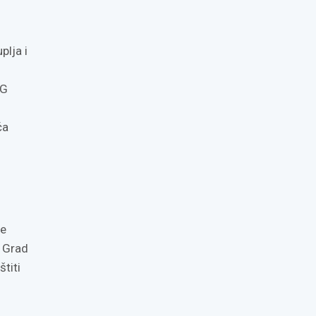
plja i
OG
ća
je
a Grad
titi