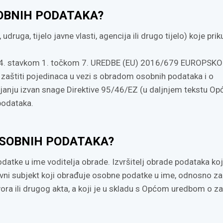
SOBNIH PODATAKA?
udruga, tijelo javne vlasti, agencija ili drugo tijelo) koje priku
 4. stavkom 1. točkom 7. UREDBE (EU) 2016/679 EUROPSK
aštiti pojedinaca u vezi s obradom osobnih podataka i o
janju izvan snage Direktive 95/46/EZ (u daljnjem tekstu Op
 podataka.
OSOBNIH PODATAKA?
datke u ime voditelja obrade. Izvršitelj obrade podataka ko
lovni subjekt koji obrađuje osobne podatke u ime, odnosno z
a ili drugog akta, a koji je u skladu s Općom uredbom o zaš