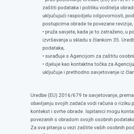
zaštiti podataka i politiku voditelja obra
uključujući raspodjelu odgovornosti, podi
postupcima obrade te povezane revizije,
• pruža savjete, kada je to zatraženo, u 
izvršavanja u skladu s člankom 35. Ured
podataka,
• surađuje s Agencijom za zaštitu osobn
• djeluje kao kontaktna točka za Agencij
uključuje i prethodno savjetovanje iz čla
Uredbe (EU) 2016/679 te savjetovanje, prema p
obavljanju svojih zadaća vodi računa o riziku
kontekst i svrhe obrade. Ispitanici mogu konta
povezanih s obradom svojih osobnih podataka 
Za sva pitanja u vezi zaštite vaših osobnih p