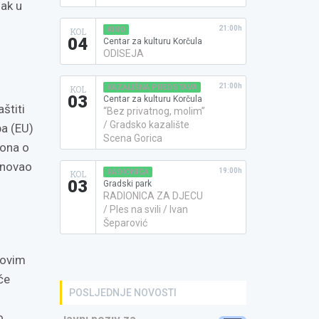
dak u
21:00h
KINO
KOL
04
Centar za kulturu Korčula
ODISEJA
21:00h
KAZALIŠNA PREDSTAVA
KOL
03
Centar za kulturu Korčula
štiti
“Bez privatnog, molim”
/ Gradsko kazalište
ba (EU)
Scena Gorica
kona o
enovao
19:00h
RADIONICA
KOL
03
Gradski park
RADIONICA ZA DJECU
/ Ples na svili / Ivan
Šeparović
ihovim
će
POSLJEDNJE NOVOSTI
o