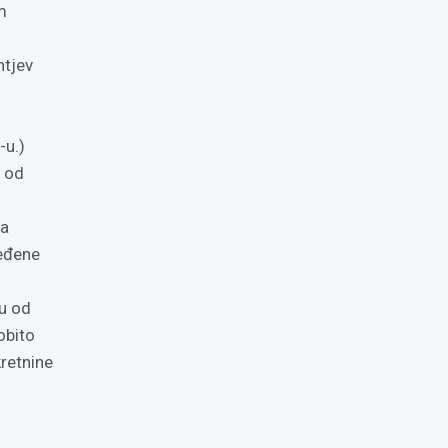
m
htjev
-u.)
e od
ja
ređene
su od
obito
kretnine