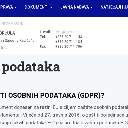
UPRAVA
DOKUMENTI
JAVNA NABAVA
NATJEČAJI I J
 INFORMACIJE
E-mail:
info@korcula.hr
ORČULA
Tel:
+385 20 711 143
a i Stjepana Radića 1,
+385 20 711 184
Fax:
+385 20 711 706
rčula
h podataka
ITI OSOBNIH PODATAKA (GDPR)?
ument donesen na razini EU s ciljem zaštite osobnih podata
menta i Vijeća od 27. travnja 2016. o zaštiti pojedinaca u
anju takvih podataka – Opća uredba o zaštiti podataka – 