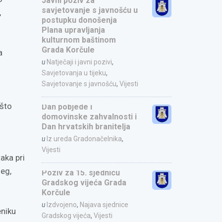
Javni poziv za
savjetovanje s javnošću u
,
postupku donošenja
Plana upravljanja
kulturnom baštinom
Grada Korčule
a
u
Natječaji i javni pozivi
,
Savjetovanja u tijeku
,
Savjetovanje s javnošću
,
Vijesti
 što
Dan pobjede i
domovinske zahvalnosti i
Dan hrvatskih branitelja
u
Iz ureda Gradonačelnika
,
Vijesti
aka pri
seg,
Poziv za 15. sjednicu
Gradskog vijeća Grada
Korčule
u
Izdvojeno
,
Najava sjednice
eniku
Gradskog vijeća
,
Vijesti