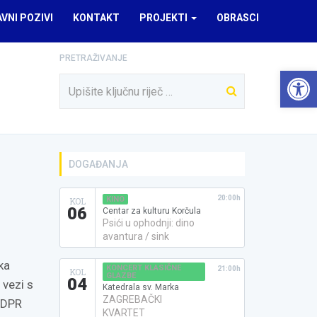
AVNI POZIVI
KONTAKT
PROJEKTI
OBRASCI
PRETRAŽIVANJE
Open 
DOGAĐANJA
20:00h
KINO
KOL
06
Centar za kulturu Korčula
Psići u ophodnji: dino
avantura / sink
ka
KONCERT KLASIČNE
21:00h
KOL
GLAZBE
04
 vezi s
Katedrala sv. Marka
ZAGREBAČKI
GDPR
KVARTET