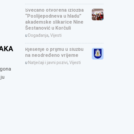
Svečano otvorena izložba
“Poslijepodneva u hladu”
akademske slikarice Nine
Šestanović u Korčuli
u
Događanja
,
Vijesti
TAKA
Rješenje o prijmu u službu
na neodređeno vrijeme
u
Natječaji i javni pozivi
,
Vijesti
ogona
oju