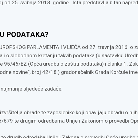
koj od 25. svibnja 2018. godine. Ista predstavlja bitan napre
TU PODATAKA?
UROPSKOG PARLAMENTA I VIJEĆA od 27. travnja 2016. o za
 i o slobodnom kretanju takvih podataka (u nastavku: Ured
ve 95/46/EZ (Opća uredba o zaštiti podataka) i članka 1. Za
rodne novine“, broj 42/18.) gradonačelnik Grada Korčule im
a najmanje sljedeće zadaće:
li izvršitelja obrade te zaposlenike koji obavljaju obradu o nj
/679 te drugim odredbama Unije i Zakonom o provedbi Op
 te drugih odredaba Unije i Zakona o provedbi Opće uredbe 