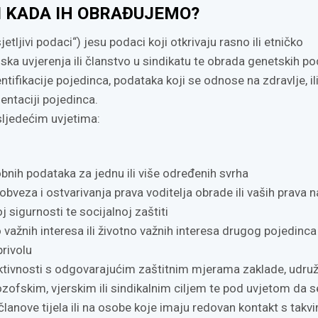
 I KADA IH OBRAĐUJEMO?
tljivi podaci“) jesu podaci koji otkrivaju rasno ili etničko
zofska uvjerenja ili članstvo u sindikatu te obrada genetskih p
tifikacije pojedinca, podataka koji se odnose na zdravlje, il
entaciji pojedinca.
 sljedećim uvjetima:
osobnih podataka za jednu ili više određenih svrha
obveza i ostvarivanja prava voditelja obrade ili vaših prava n
 sigurnosti te socijalnoj zaštiti
o važnih interesa ili životno važnih interesa drugog pojedinca
privolu
aktivnosti s odgovarajućim zaštitnim mjerama zaklade, udruže
lozofskim, vjerskim ili sindikalnim ciljem te pod uvjetom da s
lanove tijela ili na osobe koje imaju redovan kontakt s takv