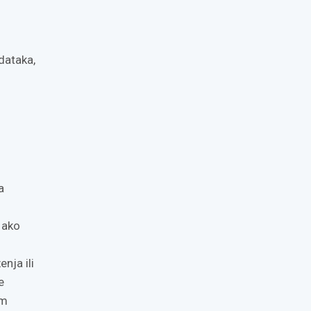
odataka,
i
a
 ako
nja ili
e
im