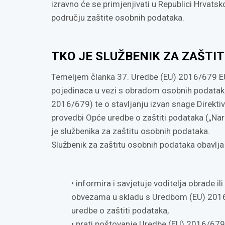
izravno će se primjenjivati u Republici Hrvats
području zaštite osobnih podataka.
TKO JE SLUŽBENIK ZA ZAŠTI
Temeljem članka 37. Uredbe (EU) 2016/679 E
pojedinaca u vezi s obradom osobnih podataka
2016/679) te o stavljanju izvan snage Direkti
provedbi Opće uredbe o zaštiti podataka („Na
je službenika za zaštitu osobnih podataka.
Službenik za zaštitu osobnih podataka obavlj
• informira i savjetuje voditelja obrade i
obvezama u skladu s Uredbom (EU) 2016
uredbe o zaštiti podataka,
• prati poštovanje Uredbe (EU) 2016/679