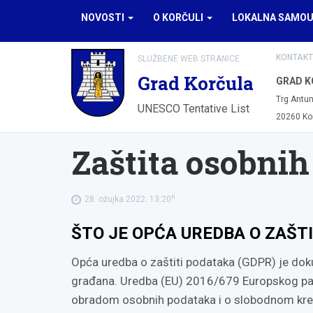
NOVOSTI
O KORČULI
LOKALNA SAMO
KONTAKT
SLUŽBENE WEB STRANICE
Grad Korčula
GRAD K
Trg Antun
UNESCO Tentative List
20260 Ko
Zaštita osobni
h
28. ožujka 2022. 13:20
ŠTO JE OPĆA UREDBA O ZAŠT
Opća uredba o zaštiti podataka (GDPR) je dok
građana. Uredba (EU) 2016/679 Europskog parla
obradom osobnih podataka i o slobodnom kret