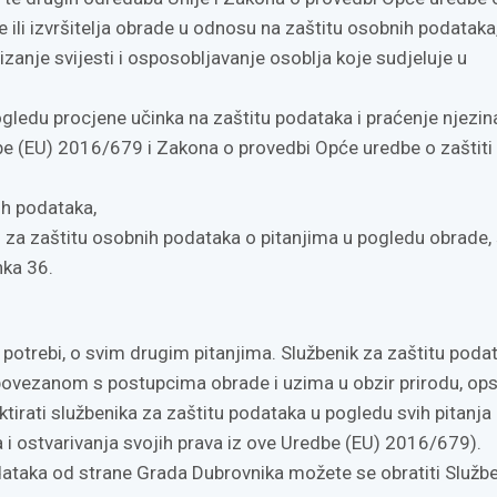
de ili izvršitelja obrade u odnosu na zaštitu osobnih podataka
zanje svijesti i osposobljavanje osoblja koje sudjeluje u
pogledu procjene učinka na zaštitu podataka i praćenje njezin
be (EU) 2016/679 i Zakona o provedbi Opće uredbe o zaštiti
ih podataka,
u za zaštitu osobnih podataka o pitanjima u pogledu obrade,
nka 36.
otrebi, o svim drugim pitanjima. Službenik za zaštitu podat
 povezanom s postupcima obrade i uzima u obzir prirodu, op
ktirati službenika za zaštitu podataka u pogledu svih pitanja
i ostvarivanja svojih prava iz ove Uredbe (EU) 2016/679).
odataka od strane Grada Dubrovnika možete se obratiti Služb