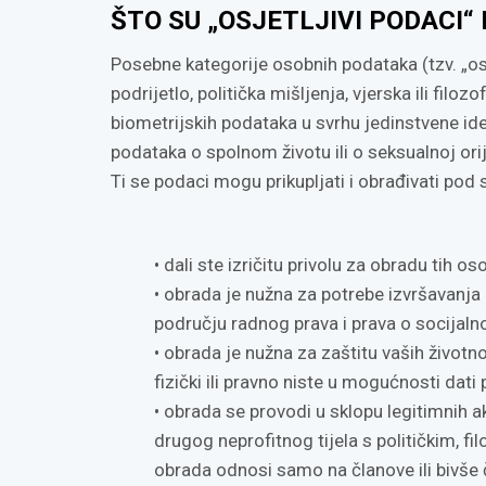
ŠTO SU „OSJETLJIVI PODACI“
Posebne kategorije osobnih podataka (tzv. „osje
podrijetlo, politička mišljenja, vjerska ili filo
biometrijskih podataka u svrhu jedinstvene iden
podataka o spolnom životu ili o seksualnoj orij
Ti se podaci mogu prikupljati i obrađivati pod
• dali ste izričitu privolu za obradu tih 
• obrada je nužna za potrebe izvršavanja 
području radnog prava i prava o socijalnoj
• obrada je nužna za zaštitu vaših životn
fizički ili pravno niste u mogućnosti dati 
• obrada se provodi u sklopu legitimnih 
drugog neprofitnog tijela s političkim, fi
obrada odnosi samo na članove ili bivše č