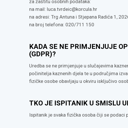
za zaštitu osobnih podataka:
na mail:
luca.tvrdeic@korcula.hr
na adresi: Trg Antuna i Stjepana Radića 1, 20
na broj telefona: 020/711 150
KADA SE NE PRIMJENJUJE OP
(GDPR)?
Uredba se ne primjenjuje u slučajevima kaznen
počinitelja kaznenih djela te u područjima izv
fizičke osobe obavljaju u okviru isključivo osob
TKO JE ISPITANIK U SMISLU 
Ispitanik je svaka fizička osoba čiji se podaci p