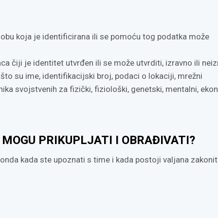
sobu koja je identificirana ili se pomoću tog podatka može
čiji je identitet utvrđen ili se može utvrditi, izravno ili nei
o su ime, identifikacijski broj, podaci o lokaciji, mrežni
nika svojstvenih za fizički, fiziološki, genetski, mentalni, eko
 MOGU PRIKUPLJATI I OBRAĐIVATI?
 onda kada ste upoznati s time i kada postoji valjana zakoni