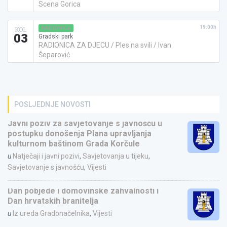
Scena Gorica
19:00h
RADIONICA
KOL
03
Gradski park
RADIONICA ZA DJECU / Ples na svili / Ivan
Šeparović
POSLJEDNJE NOVOSTI
Javni poziv za savjetovanje s javnošću u
postupku donošenja Plana upravljanja
kulturnom baštinom Grada Korčule
u
Natječaji i javni pozivi
,
Savjetovanja u tijeku
,
Savjetovanje s javnošću
,
Vijesti
Dan pobjede i domovinske zahvalnosti i
Dan hrvatskih branitelja
u
Iz ureda Gradonačelnika
,
Vijesti