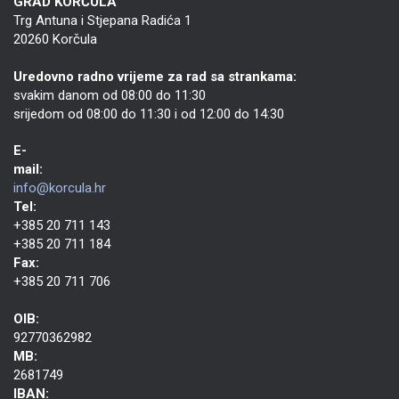
GRAD KORČULA
Trg Antuna i Stjepana Radića 1
20260 Korčula
Uredovno radno vrijeme za rad sa strankama:
svakim danom od 08:00 do 11:30
srijedom od 08:00 do 11:30 i od 12:00 do 14:30
E-
mail:
info@korcula.hr
Tel:
+385 20 711 143
+385 20 711 184
Fax:
+385 20 711 706
OIB:
92770362982
MB:
2681749
IBAN: