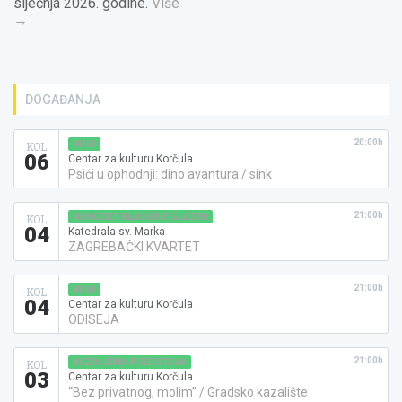
siječnja 2026. godine.
Više
→
DOGAĐANJA
20:00h
KINO
KOL
06
Centar za kulturu Korčula
Psići u ophodnji: dino avantura / sink
21:00h
KONCERT KLASIČNE GLAZBE
KOL
04
Katedrala sv. Marka
ZAGREBAČKI KVARTET
21:00h
KINO
KOL
04
Centar za kulturu Korčula
ODISEJA
21:00h
KAZALIŠNA PREDSTAVA
KOL
03
Centar za kulturu Korčula
“Bez privatnog, molim” / Gradsko kazalište