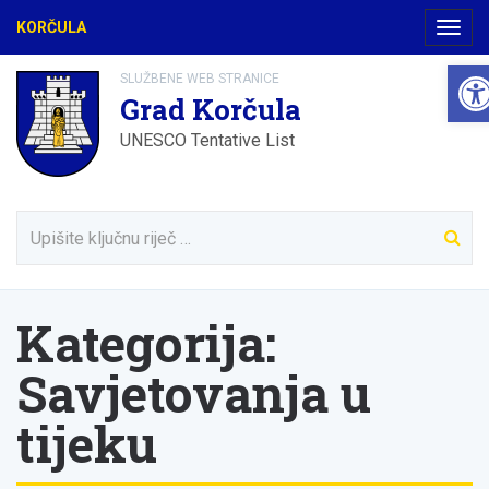
KORČULA
Navig
Ope
SLUŽBENE WEB STRANICE
Grad Korčula
UNESCO Tentative List
Kategorija:
Savjetovanja u
tijeku