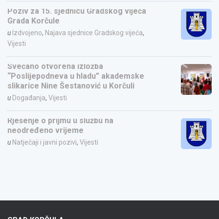
Poziv za 15. sjednicu Gradskog vijeća
Grada Korčule
u
Izdvojeno
,
Najava sjednice Gradskog vijeća
,
Vijesti
Svečano otvorena izložba
“Poslijepodneva u hladu” akademske
slikarice Nine Šestanović u Korčuli
u
Događanja
,
Vijesti
Rješenje o prijmu u službu na
neodređeno vrijeme
u
Natječaji i javni pozivi
,
Vijesti