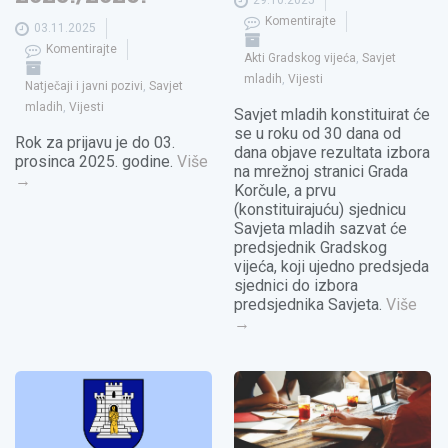
29.10.2025
Komentirajte
03.11.2025
Komentirajte
Akti Gradskog vijeća
,
Savjet
mladih
,
Vijesti
Natječaji i javni pozivi
,
Savjet
mladih
,
Vijesti
Savjet mladih konstituirat će
se u roku od 30 dana od
Rok za prijavu je do 03.
dana objave rezultata izbora
prosinca 2025. godine.
Više
na mrežnoj stranici Grada
→
Korčule, a prvu
(konstituirajuću) sjednicu
Savjeta mladih sazvat će
predsjednik Gradskog
vijeća, koji ujedno predsjeda
sjednici do izbora
predsjednika Savjeta.
Više
→