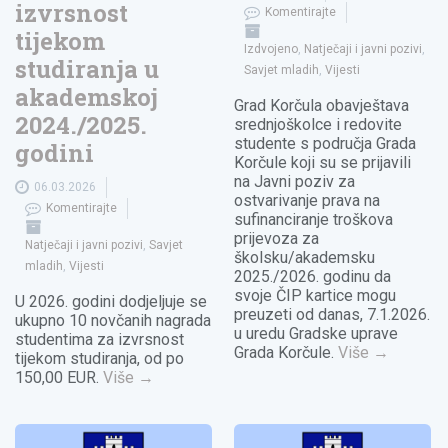
izvrsnost
Komentirajte
tijekom
Izdvojeno
,
Natječaji i javni pozivi
,
studiranja u
Savjet mladih
,
Vijesti
akademskoj
Grad Korčula obavještava
2024./2025.
srednjoškolce i redovite
studente s područja Grada
godini
Korčule koji su se prijavili
na Javni poziv za
06.03.2026
ostvarivanje prava na
Komentirajte
sufinanciranje troškova
prijevoza za
Natječaji i javni pozivi
,
Savjet
školsku/akademsku
mladih
,
Vijesti
2025./2026. godinu da
svoje ČIP kartice mogu
U 2026. godini dodjeljuje se
preuzeti od danas, 7.1.2026.
ukupno 10 novčanih nagrada
u uredu Gradske uprave
studentima za izvrsnost
Grada Korčule.
Više
→
tijekom studiranja, od po
150,00 EUR.
Više
→