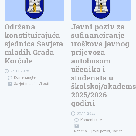
Održana
Javni poziv za
konstituirajuća
sufinanciranje
sjednica Savjeta
troškova javnog
mladih Grada
prijevoza
Korčule
autobusom
učenika i
26.11.2025
studenata u
Komentirajte
školskoj/akadems
Savjet mladih
,
Vijesti
2025/2026.
godini
03.11.2025
Komentirajte
Natječaji i javni pozivi
,
Savjet