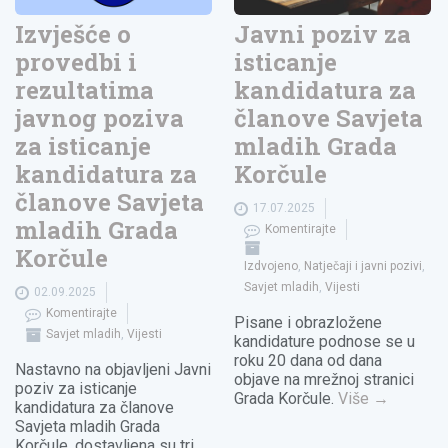
Izvješće o
Javni poziv za
provedbi i
isticanje
rezultatima
kandidatura za
javnog poziva
članove Savjeta
za isticanje
mladih Grada
kandidatura za
Korčule
članove Savjeta
17.07.2025
mladih Grada
Komentirajte
Korčule
Izdvojeno
,
Natječaji i javni pozivi
,
Savjet mladih
,
Vijesti
02.09.2025
Komentirajte
Pisane i obrazložene
Savjet mladih
,
Vijesti
kandidature podnose se u
roku 20 dana od dana
Nastavno na objavljeni Javni
objave na mrežnoj stranici
poziv za isticanje
Grada Korčule.
Više
→
kandidatura za članove
Savjeta mladih Grada
Korčule, dostavljena su tri