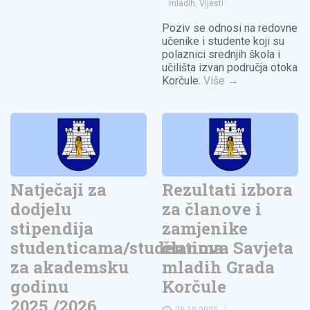
mladih
,
Vijesti
Poziv se odnosi na redovne
učenike i studente koji su
polaznici srednjih škola i
učilišta izvan područja otoka
Korčule.
Više
→
Natječaji za
Rezultati izbora
dodjelu
za članove i
stipendija
zamjenike
studenticama/studentima
članova Savjeta
za akademsku
mladih Grada
godinu
Korčule
2025./2026.