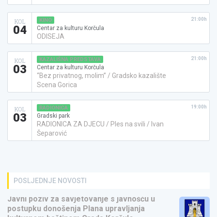
21:00h
KINO
KOL
04
Centar za kulturu Korčula
ODISEJA
21:00h
KAZALIŠNA PREDSTAVA
KOL
03
Centar za kulturu Korčula
“Bez privatnog, molim” / Gradsko kazalište
Scena Gorica
19:00h
RADIONICA
KOL
03
Gradski park
RADIONICA ZA DJECU / Ples na svili / Ivan
Šeparović
POSLJEDNJE NOVOSTI
Javni poziv za savjetovanje s javnošću u
postupku donošenja Plana upravljanja