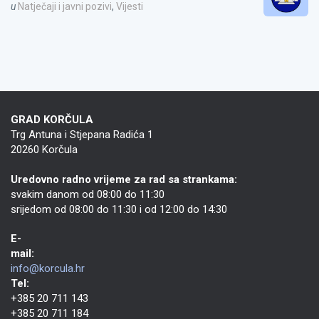
u
Natječaji i javni pozivi
,
Vijesti
GRAD KORČULA
Trg Antuna i Stjepana Radića 1
20260 Korčula
Uredovno radno vrijeme za rad sa strankama:
svakim danom od 08:00 do 11:30
srijedom od 08:00 do 11:30 i od 12:00 do 14:30
E-
mail:
info@korcula.hr
Tel:
+385 20 711 143
+385 20 711 184