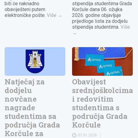
biti će naknadno
stipendija studentima Grada
obaviješteni putem
Korčule dana 06. ožujka
elektroničke pošte.
Više
→
2026. godine objavljuje
prijedloge lista za dodjelu
stipendija studentima.
Više
→
Obavijest
Natječaj za
srednjoškolcima
dodjelu
i redovitim
novčane
studentima s
nagrade
područja Grada
studentima sa
Korčule
područja Grada
Korčule za
07.01.2026