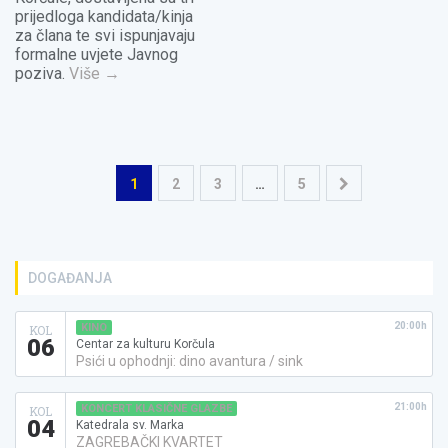
prijedloga kandidata/kinja
za člana te svi ispunjavaju
formalne uvjete Javnog
poziva.
Više
→
Navigacija
1
2
3
…
5
objava
DOGAĐANJA
20:00h
KINO
KOL
06
Centar za kulturu Korčula
Psići u ophodnji: dino avantura / sink
21:00h
KONCERT KLASIČNE GLAZBE
KOL
04
Katedrala sv. Marka
ZAGREBAČKI KVARTET