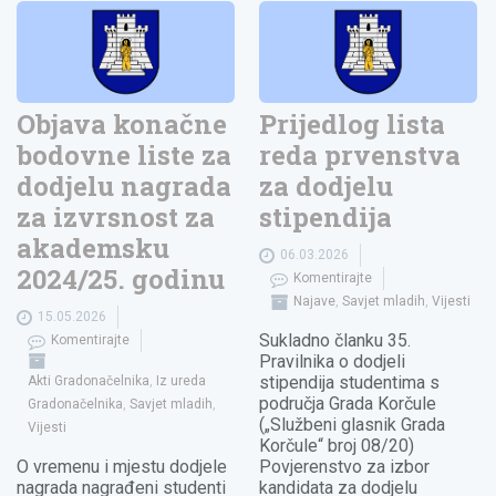
Objava konačne
Prijedlog lista
bodovne liste za
reda prvenstva
dodjelu nagrada
za dodjelu
za izvrsnost za
stipendija
akademsku
06.03.2026
2024/25. godinu
Komentirajte
Najave
,
Savjet mladih
,
Vijesti
15.05.2026
Sukladno članku 35.
Komentirajte
Pravilnika o dodjeli
stipendija studentima s
Akti Gradonačelnika
,
Iz ureda
područja Grada Korčule
Gradonačelnika
,
Savjet mladih
,
(„Službeni glasnik Grada
Vijesti
Korčule“ broj 08/20)
O vremenu i mjestu dodjele
Povjerenstvo za izbor
nagrada nagrađeni studenti
kandidata za dodjelu