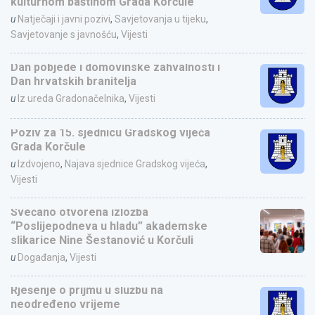
kulturnom baštinom Grada Korčule
u
Natječaji i javni pozivi
,
Savjetovanja u tijeku
,
Savjetovanje s javnošću
,
Vijesti
Dan pobjede i domovinske zahvalnosti i
Dan hrvatskih branitelja
u
Iz ureda Gradonačelnika
,
Vijesti
Poziv za 15. sjednicu Gradskog vijeća
Grada Korčule
u
Izdvojeno
,
Najava sjednice Gradskog vijeća
,
Vijesti
Svečano otvorena izložba
“Poslijepodneva u hladu” akademske
slikarice Nine Šestanović u Korčuli
u
Događanja
,
Vijesti
Rješenje o prijmu u službu na
neodređeno vrijeme