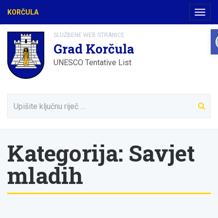
KORČULA
Navig
SLUŽBENE WEB STRANICE
Grad Korčula
UNESCO Tentative List
Kategorija:
Savjet
mladih