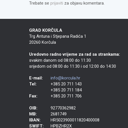
Trebate se
prijaviti
za objavu komentara.
GRAD KORČULA
Trg Antuna i Stjepana Radića 1
20260 Korčula
Uredovno radno vrijeme za rad sa strankama:
svakim danom od 08:00 do 11:30
srijedom od 08:00 do 11:30 i od 12:00 do 14:30
E-mail:
info@korcula.hr
Tel:
+385 20 711 143
+385 20 711 184
Fax:
+385 20 711 706
OIB:
92770362982
MB:
2681749
IBAN:
HR5023900011820400008
SWIFT:
HPBZHR2X