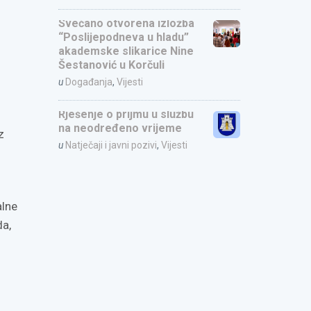
Svečano otvorena izložba
“Poslijepodneva u hladu”
akademske slikarice Nine
Šestanović u Korčuli
u
Događanja
,
Vijesti
Rješenje o prijmu u službu
na neodređeno vrijeme
z
u
Natječaji i javni pozivi
,
Vijesti
alne
da,