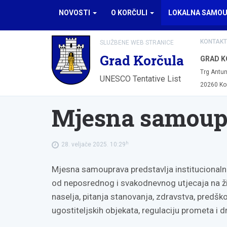
NOVOSTI
O KORČULI
LOKALNA SAMO
KONTAKT
SLUŽBENE WEB STRANICE
Grad Korčula
GRAD K
Trg Antun
UNESCO Tentative List
20260 Ko
Mjesna samoup
h
28. veljače 2025. 10:29
Mjesna samouprava predstavlja institucionaln
od neposrednog i svakodnevnog utjecaja na ž
naselja, pitanja stanovanja, zdravstva, predško
ugostiteljskih objekata, regulaciju prometa i dr