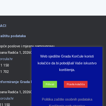
ACI
aštitu podataka
 opće poslove i mjesnu samoupravu
epana Radića 1, 20260 Korčula
Web sjedište Grada Korčule koristi
rcula.hr
kolačiće da bi poboljšali Vaše iskustvo
 150
korištenja.
 702
nformiranje Grada Korčule
Prihvati
Pravila kolačića
epana Radića 1, 20260 Korčula
orcula.hr
Politika zaštite osobnih podataka
1 150
Korištenje web stranice