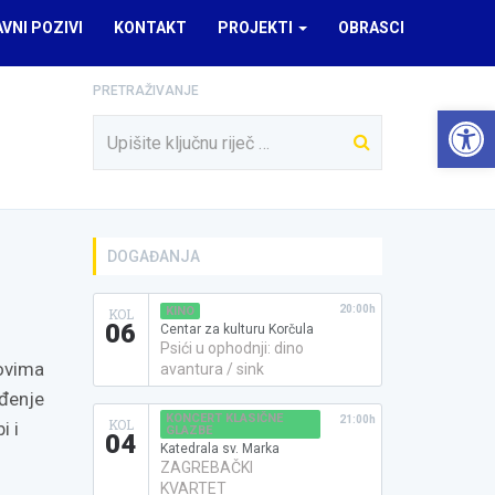
AVNI POZIVI
KONTAKT
PROJEKTI
OBRASCI
PRETRAŽIVANJE
Open 
DOGAĐANJA
20:00h
KINO
KOL
06
Centar za kulturu Korčula
Psići u ophodnji: dino
lovima
avantura / sink
eđenje
KONCERT KLASIČNE
21:00h
KOL
i i
GLAZBE
04
Katedrala sv. Marka
ZAGREBAČKI
KVARTET