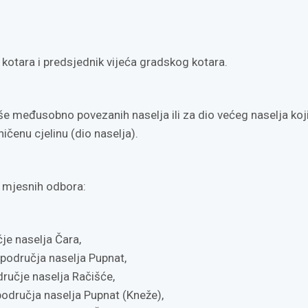
kotara i predsjednik vijeća gradskog kotara.
še međusobno povezanih naselja ili za dio većeg naselja koj
ičenu cjelinu (dio naselja).
 mjesnih odbora:
je naselja Čara,
 područja naselja Pupnat,
dručje naselja Račišće,
područja naselja Pupnat (Kneže),