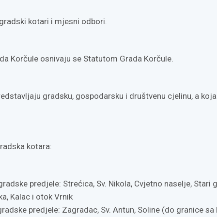
radski kotari i mjesni odbori.
ada Korčule osnivaju se Statutom Grada Korčule.
edstavljaju gradsku, gospodarsku i društvenu cjelinu, a koja
radska kotara:
gradske predjele: Strećica, Sv. Nikola, Cvjetno naselje, Stari 
ka, Kalac i otok Vrnik
gradske predjele: Zagradac, Sv. Antun, Soline (do granice sa 