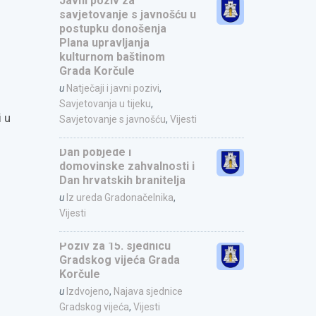
Javni poziv za
savjetovanje s javnošću u
postupku donošenja
Plana upravljanja
kulturnom baštinom
Grada Korčule
u
Natječaji i javni pozivi
,
Savjetovanja u tijeku
,
i u
Savjetovanje s javnošću
,
Vijesti
Dan pobjede i
domovinske zahvalnosti i
Dan hrvatskih branitelja
u
Iz ureda Gradonačelnika
,
Vijesti
Poziv za 15. sjednicu
Gradskog vijeća Grada
Korčule
u
Izdvojeno
,
Najava sjednice
Gradskog vijeća
,
Vijesti