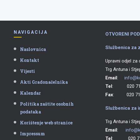
NAVIGACIJA
OTVORENI POD
Službenica za z
Naslovnica
Kontakt
Upravni odjel za
Trg Antuna i Stj
Vijesti
Email
:
info@ko
Akti Gradonačelnika
Tel
: 020 711
Kalendar
Fax
: 020 711
Politika zaštite osobnih
Službenica za i
podataka
Trg Antuna i Stj
Korištenje web stranice
Email
:
info@k
Impressum
Tel
: 020 71