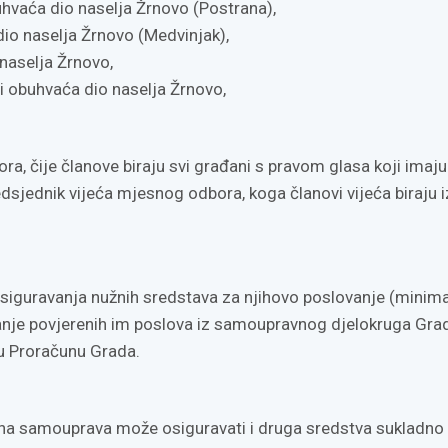
buhvaća dio naselja Žrnovo (Postrana),
dio naselja Žrnovo (Medvinjak),
 naselja Žrnovo,
i obuhvaća dio naselja Žrnovo,
a, čije članove biraju svi građani s pravom glasa koji imaju
dsjednik vijeća mjesnog odbora, koga članovi vijeća biraju i
siguravanja nužnih sredstava za njihovo poslovanje (minim
ljanje povjerenih im poslova iz samoupravnog djelokruga Gra
u Proračunu Grada.
esna samouprava može osiguravati i druga sredstva sukladno