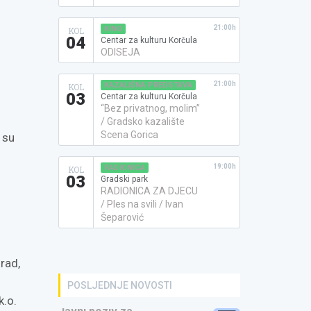
21:00h
KINO
KOL
04
Centar za kulturu Korčula
ODISEJA
21:00h
KAZALIŠNA PREDSTAVA
KOL
03
Centar za kulturu Korčula
“Bez privatnog, molim”
/ Gradsko kazalište
Scena Gorica
 su
19:00h
RADIONICA
KOL
03
Gradski park
RADIONICA ZA DJECU
/ Ples na svili / Ivan
Šeparović
grad,
POSLJEDNJE NOVOSTI
k.o.