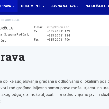
UPRAVA
DOKUMENTI
JAVNA NABAVA
NATJEČAJI I J
 INFORMACIJE
E-mail:
info@korcula.hr
ORČULA
Tel:
+385 20 711 143
a i Stjepana Radića 1,
+385 20 711 184
Fax:
+385 20 711 706
rčula
rava
e oblike sudjelovanja građana u odlučivanju o lokalnim pos
ivot i rad građana. Mjesna samouprava može utjecati na ur
lskog odgoja, a može utjecati i na radno vrijeme javnih služb
.