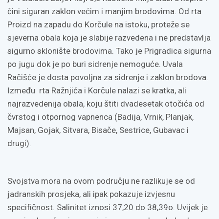
čini siguran zaklon većim i manjim brodovima. Od rta
Proizd na zapadu do Korčule na istoku, proteže se
sjeverna obala koja je slabije razvedena i ne predstavlja
sigurno sklonište brodovima. Tako je Prigradica sigurna
po jugu dok je po buri sidrenje nemoguće. Uvala
Račišće je dosta povoljna za sidrenje i zaklon brodova.
Između rta Ražnjića i Korčule nalazi se kratka, ali
najrazvedenija obala, koju štiti dvadesetak otočića od
čvrstog i otpornog vapnenca (Badija, Vrnik, Planjak,
Majsan, Gojak, Sitvara, Bisače, Sestrice, Gubavac i
drugi).
Svojstva mora na ovom području ne razlikuje se od
jadranskih prosjeka, ali ipak pokazuje izvjesnu
specifičnost. Salinitet iznosi 37,20 do 38,39o. Uvijek je