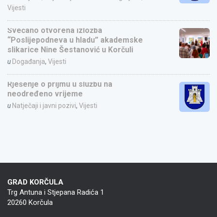
Vijesti
Svečano otvorena izložba
“Poslijepodneva u hladu” akademske
slikarice Nine Šestanović u Korčuli
u
Događanja
,
Vijesti
Rješenje o prijmu u službu na
neodređeno vrijeme
u
Natječaji i javni pozivi
,
Vijesti
GRAD KORČULA
Trg Antuna i Stjepana Radića 1
20260 Korčula