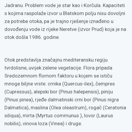
Jadranu. Problem vode je star kao i Korčula. Kapaciteti
s kojima raspolaže izvor u Blatskom polju nisu dovoljni
za potrebe otoka, pa je trajno rješenje iznađeno u
dovođenju vode iz rijeke Neretve (izvor Prud) koja je na
otok došla 1986. godine.
Otok predstavlja značajnu mediteransku regiju
tvrdolisne, uvijek zelene vegetacije. Flora pripada
Sredozemnom flornom faktoru u kojem se ističu
mnoge biljne vrste: crnika (Quercus-ilex), čempres
(Cupressus), alepski bor (Pinus halepensis), piniju
(Pinus pinea), rjeđe dalmatinski crni bor (Pinus nigra
Dalmatica), maslina (Olea oleastrum), rogač (Ceratonia
siliqua), mirta (Myrtus communus ), lovor (Laurus
nobilis), vinova loza (Vinea) i druge.