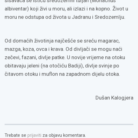
sisavaca se ističu sredozemni tuljan (Monachus
albiventar) koji živi u moru, ali izlazi i na kopno. Život u
moru ne odstupa od života u Jadranu i Sredozemlju.
Od domaćih životinja najčešće se sreću magarac,
mazga, koza, ovca i krava. Od divljači se mogu naći
zečevi, fazani, divlje patke. U novije vrijeme na otoku
obitavaju jeleni (na otočiću Badiji), divlje svinje po
čitavom otoku i muflon na zapadnom dijelu otoka.
Dušan Kalogjera
Trebate se
prijaviti
za objavu komentara.