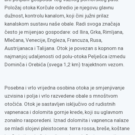
Položaj otoka Korčule odredio je njegovu glavnu
dužnost, kontrolu kanalom, koji čini južni prilaz
kanalskom sustavu naše obale. Radi svoga značaja
često je mijenjao gospodare: od Ilira, Grka, Rimljana,
Mlečana, Venecije, Engleza, Francuza, Rusa,
Austrijanaca i Talijana. Otok je povezan s kopnom na
najmanjoj udaljenosti od polu-otoka Pelješca izmedu
Dominča i Orebića (svega 1,2 km) trajektnom vezom.
Posebna i vrlo vrijedna osobina otoka je smjenjivanje
uzvisina i polja i vrlo razvedene obale s mnoštvom
otočića. Otok je sastavljen isključivo od rudistnih
vapnenaca i dolomita gornje krede, koji su uglavnom
zonalno rasporedeni. Iznad dolomita i vapnenca nalaze
se mladi slojevi pleistocena: terra rossa, breše, koštane