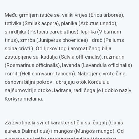
Među grmljem ističe se: veliki vrijes (Erica arborea),
tetivika (Smilak aspera), planika (Arbutus unedo),
smrdljika (Pistacia earebiuthus), leprika (Viburnum
tinus), smrča (Juniperus phoenicea) i drač (Paliums
spina cristi ). Od ljekovitog i aromatičnog bilja
zastupljene su: kadulja (Salvia offl-cinalis), ružmarin
(Rosmarinus officinalis), lavanda (Lavandula officinalis)
i smilj (Hellichmysum talicum). Nabrojene vrste čine
osnovni biljni pokrov i ubrajaju otok Korčulu u
najšumovitije otoke Jadrana, radi čega je i dobio naziv
Korkyra melaina.
Za životinjski svijet karakteristični su: čagalj (Canis
aureus Dalmaticus) i mungos (Mungos mungo). Od