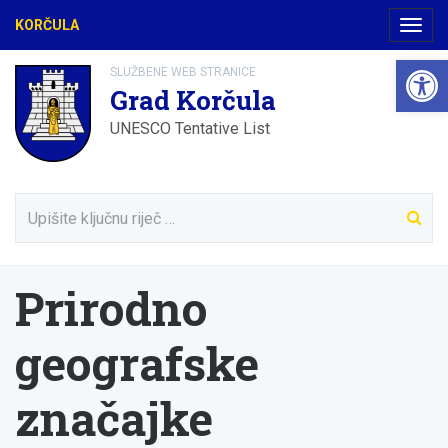
KORČULA
Navig
Open 
SLUŽBENE WEB STRANICE
Grad Korčula
UNESCO Tentative List
Prirodno
geografske
značajke