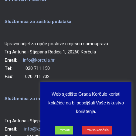
Službenica za zaštitu podataka
Upravni odjel za opće poslove i mjesnu samoupravu
Trg Antuna i Stjepana Radića 1, 20260 Korčula
Email
:
info@korcula.hr
Tel
: 020 711 150
Fax
: 020 711 702
Web sjedište Grada Korčule koristi
Službenica za informiranje Grada Korčule
kolačiće da bi poboljšali Vaše iskustvo
korištenja.
Trg Antuna i Stjepana Radića 1, 20260 Korčula
Email
:
info@korcula.hr
Prihvati
Pravila kolačića