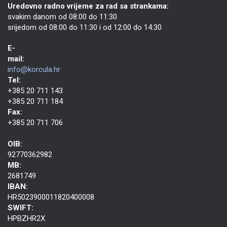
Uredovno radno vrijeme za rad sa strankama:
svakim danom od 08:00 do 11:30
srijedom od 08:00 do 11:30 i od 12:00 do 14:30
E-
mail:
info@korcula.hr
Tel:
+385 20 711 143
+385 20 711 184
Fax:
+385 20 711 706
OIB:
92770362982
MB:
2681749
IBAN:
HR5023900011820400008
SWIFT:
HPBZHR2X