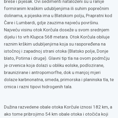
breše i pijesak. Ovi sedimenti nataloženi su u ranije
formiranim kraškim udubljenjima ili suhim poprečnim
dolinama, a pijeska ima u Blatskom polju, Prapratni kod
Čare i Lumbardi, gdje zauzima najveću površinu.
Najveću visinu otok Korčula doseže u svom srednjem
dijelu i to vrh Klupca 568 metara. Otok Korčula obiluje
raznim krškim udubljenjirna koja su raspoređena na
istočnoj i zapadnoj strani otoka (Blatsko polje, Donje
blato, Potirna i druge). Glavni tip tla na ovom podmčju
je crvenica koja dolazi u obliku eolske, podlozirane,
braunizirane i antropomorfhe, dok u manjoj mjeri
dolaze karbnonatna, smeda, primorska i planinska tla, te
crnica i razni tipovi hidrogenih tala.
Dužina razvedene obale otoka Korčule iznosi 182 km, a
ako tome pribrojimo 54 km obale otoka i otočića koji