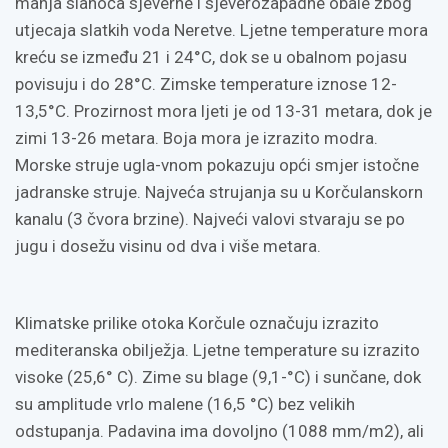
manja slanoća sjeverne i sjeverozapadne obale zbog
utjecaja slatkih voda Neretve. Ljetne temperature mora
kreću se između 21 i 24°C, dok se u obalnom pojasu
povisuju i do 28°C. Zimske temperature iznose 12-
13,5°C. Prozirnost mora ljeti je od 13-31 metara, dok je
zimi 13-26 metara. Boja mora je izrazito modra.
Morske struje ugla-vnom pokazuju opći smjer istočne
jadranske struje. Najveća strujanja su u Korčulanskorn
kanalu (3 čvora brzine). Najveći valovi stvaraju se po
jugu i dosežu visinu od dva i više metara.
Klimatske prilike otoka Korčule označuju izrazito
mediteranska obilježja. Ljetne temperature su izrazito
visoke (25,6° C). Zime su blage (9,1-°C) i sunčane, dok
su amplitude vrlo malene (16,5 °C) bez velikih
odstupanja. Padavina ima dovoljno (1088 mm/m2), ali