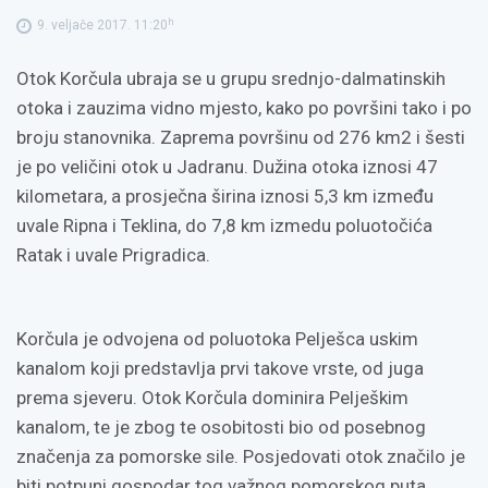
h
9. veljače 2017. 11:20
Otok Korčula ubraja se u grupu srednjo-dalmatinskih
otoka i zauzima vidno mjesto, kako po površini tako i po
broju stanovnika. Zaprema površinu od 276 km2 i šesti
je po veličini otok u Jadranu. Dužina otoka iznosi 47
kilometara, a prosječna širina iznosi 5,3 km između
uvale Ripna i Teklina, do 7,8 km izmedu poluotočića
Ratak i uvale Prigradica.
Korčula je odvojena od poluotoka Pelješca uskim
kanalom koji predstavlja prvi takove vrste, od juga
prema sjeveru. Otok Korčula dominira Pelješkim
kanalom, te je zbog te osobitosti bio od posebnog
značenja za pomorske sile. Posjedovati otok značilo je
biti potpuni gospodar tog važnog pomorskog puta.