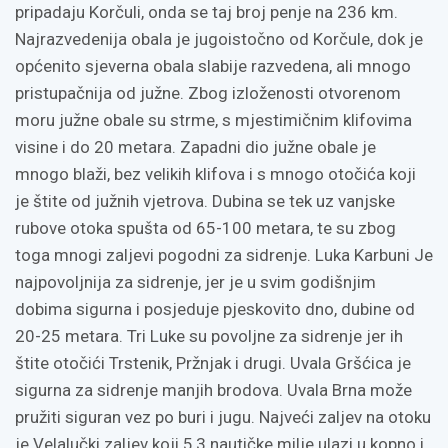
pripadaju Korčuli, onda se taj broj penje na 236 km.
Najrazvedenija obala je jugoistočno od Korčule, dok je
općenito sjeverna obala slabije razvedena, ali mnogo
pristupačnija od južne. Zbog izloženosti otvorenom
moru južne obale su strme, s mjestimičnim klifovima
visine i do 20 metara. Zapadni dio južne obale je
mnogo blaži, bez velikih klifova i s mnogo otočića koji
je štite od južnih vjetrova. Dubina se tek uz vanjske
rubove otoka spušta od 65-100 metara, te su zbog
toga mnogi zaljevi pogodni za sidrenje. Luka Karbuni Je
najpovoljnija za sidrenje, jer je u svim godišnjim
dobima sigurna i posjeduje pjeskovito dno, dubine od
20-25 metara. Tri Luke su povoljne za sidrenje jer ih
štite otočići Trstenik, Pržnjak i drugi. Uvala Gršćica je
sigurna za sidrenje manjih brodova. Uvala Brna može
pružiti siguran vez po buri i jugu. Najveći zaljev na otoku
je Velalučki zaljev koji 5,3 nautičke milje ulazi u kopno i