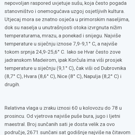
nepovoljan raspored uvjetuje sušu, koja često pogada
stanovništvo i onemogućava uzgoj osjetljivih kultura.
Utjecaj mora se znatno osjeća u primorskim naseljima,
dok su naselja u unutrašnjosti otoka izvrgnuta nižim
temperaturama, mrazu, a ponekad i snijegu. Najviše
temperature u siječnju iznose 7,9-9,1° C, a najviše
tokom srpnja 24,9-25,6° C. Iako se Hvar često zove
jadranskom Madeirom, ipak Korčula ima viši prosjek
temperature u siječnju (9,1° C), čak viši od Dubrovnika
(8,7° C), Hvara (8,6° C), Nice (8° C), Napulja (8,2° C) i
drugih.
Relativna vlaga u zraku iznosi 60 u kolovozu do 78 u
prosincu. Od vjetrova najviše puše bura, jugo i ljetni
maestral. Broj sunčanih sati je dosta velik za ovo
područje, 2671 sunčani sat godišnje najviše na čitavom