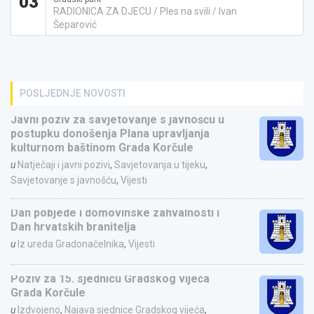
03
RADIONICA ZA DJECU / Ples na svili / Ivan
Šeparović
POSLJEDNJE NOVOSTI
Javni poziv za savjetovanje s javnošću u
postupku donošenja Plana upravljanja
kulturnom baštinom Grada Korčule
u
Natječaji i javni pozivi
,
Savjetovanja u tijeku
,
Savjetovanje s javnošću
,
Vijesti
Dan pobjede i domovinske zahvalnosti i
Dan hrvatskih branitelja
u
Iz ureda Gradonačelnika
,
Vijesti
Poziv za 15. sjednicu Gradskog vijeća
Grada Korčule
u
Izdvojeno
,
Najava sjednice Gradskog vijeća
,