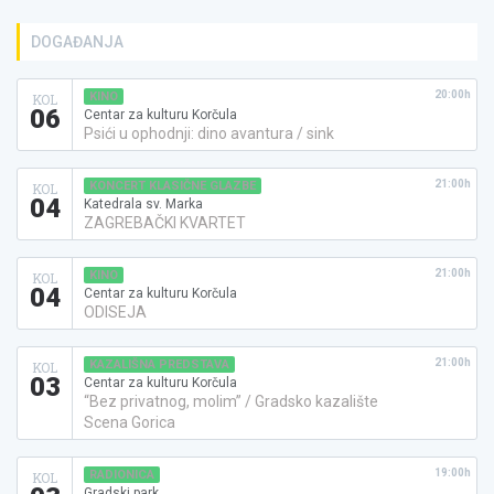
DOGAĐANJA
20:00h
KINO
KOL
06
Centar za kulturu Korčula
Psići u ophodnji: dino avantura / sink
21:00h
KONCERT KLASIČNE GLAZBE
KOL
04
Katedrala sv. Marka
ZAGREBAČKI KVARTET
21:00h
KINO
KOL
04
Centar za kulturu Korčula
ODISEJA
21:00h
KAZALIŠNA PREDSTAVA
KOL
03
Centar za kulturu Korčula
“Bez privatnog, molim” / Gradsko kazalište
Scena Gorica
19:00h
RADIONICA
KOL
Gradski park