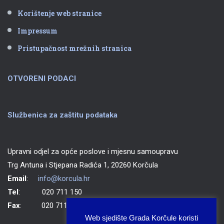
Korištenje web stranice
Impressum
Pristupačnost mrežnih stranica
OTVORENI PODACI
Službenica za zaštitu podataka
Upravni odjel za opće poslove i mjesnu samoupravu
Trg Antuna i Stjepana Radića 1, 20260 Korčula
Email
:
info@korcula.hr
Tel
: 020 711 150
Fax
: 020 711 702
Web sjedište Grada Korčule koristi