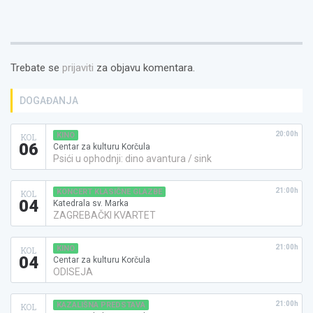
Trebate se
prijaviti
za objavu komentara.
DOGAĐANJA
20:00h
KINO
KOL
06
Centar za kulturu Korčula
Psići u ophodnji: dino avantura / sink
21:00h
KONCERT KLASIČNE GLAZBE
KOL
04
Katedrala sv. Marka
ZAGREBAČKI KVARTET
21:00h
KINO
KOL
04
Centar za kulturu Korčula
ODISEJA
21:00h
KAZALIŠNA PREDSTAVA
KOL