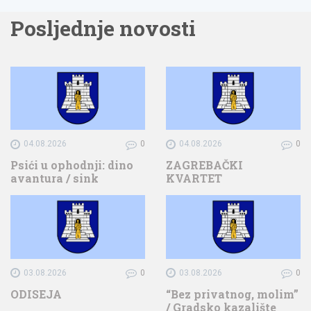
Posljednje novosti
04.08.2026
0
04.08.2026
0
Psići u ophodnji: dino
ZAGREBAČKI
avantura / sink
KVARTET
03.08.2026
0
03.08.2026
0
ODISEJA
“Bez privatnog, molim”
/ Gradsko kazalište