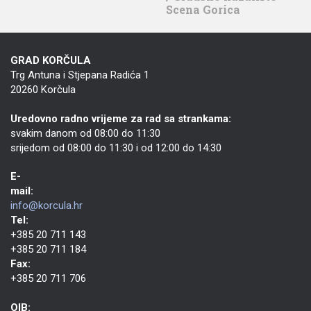
Scena Gorica
GRAD KORČULA
Trg Antuna i Stjepana Radića 1
20260 Korčula
Uredovno radno vrijeme za rad sa strankama:
svakim danom od 08:00 do 11:30
srijedom od 08:00 do 11:30 i od 12:00 do 14:30
E-
mail:
info@korcula.hr
Tel:
+385 20 711 143
+385 20 711 184
Fax:
+385 20 711 706
OIB: