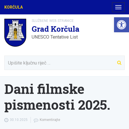
KORČULA
Navig
Open 
SLUŽBENE WEB STRANICE
Grad Korčula
UNESCO Tentative List
Dani filmske
pismenosti 2025.
30.10.2025
Komentirajte