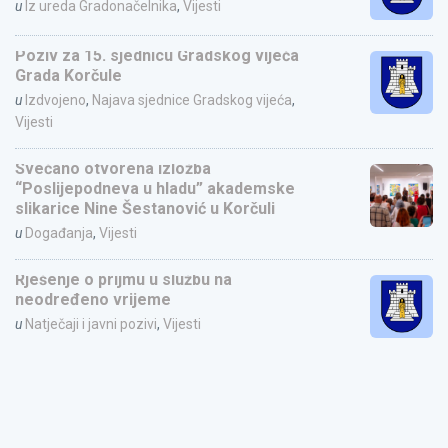
u
Iz ureda Gradonačelnika
,
Vijesti
Poziv za 15. sjednicu Gradskog vijeća
Grada Korčule
u
Izdvojeno
,
Najava sjednice Gradskog vijeća
,
Vijesti
Svečano otvorena izložba
“Poslijepodneva u hladu” akademske
slikarice Nine Šestanović u Korčuli
u
Događanja
,
Vijesti
Rješenje o prijmu u službu na
neodređeno vrijeme
u
Natječaji i javni pozivi
,
Vijesti