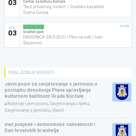
03
Centar za kulturu Korčula
“Bez privatnog, molim” / Gradsko kazalište
Scena Gorica
19:00h
RADIONICA
KOL
03
Gradski park
RADIONICA ZA DJECU / Ples na svili / Ivan
Šeparović
POSLJEDNJE NOVOSTI
Javni poziv za savjetovanje s javnošću u
postupku donošenja Plana upravljanja
kulturnom baštinom Grada Korčule
u
Natječaji i javni pozivi
,
Savjetovanja u tijeku
,
Savjetovanje s javnošću
,
Vijesti
Dan pobjede i domovinske zahvalnosti i
Dan hrvatskih branitelja