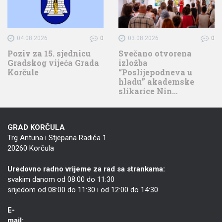
04.08.2026
0
03.08.2026
0
Poziv za 15. sjednicu
Svečano otvorena
Gradskog vijeća Grada
izložba
Korčule
“Poslijepodneva u
hladu” akademske
slikarice Nin…
GRAD KORČULA
Trg Antuna i Stjepana Radića 1
20260 Korčula
Uredovno radno vrijeme za rad sa strankama:
svakim danom od 08:00 do 11:30
srijedom od 08:00 do 11:30 i od 12:00 do 14:30
E-
mail: