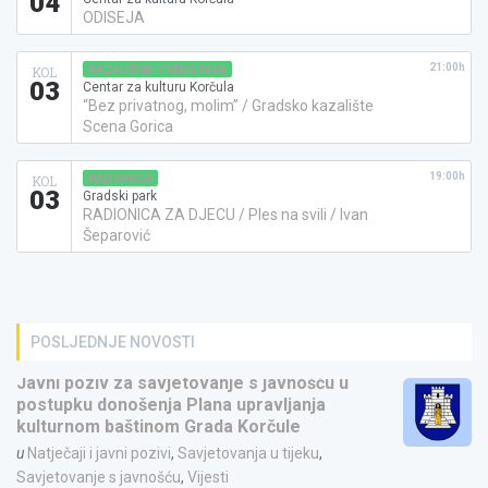
04
ODISEJA
21:00h
KAZALIŠNA PREDSTAVA
KOL
03
Centar za kulturu Korčula
“Bez privatnog, molim” / Gradsko kazalište
Scena Gorica
19:00h
RADIONICA
KOL
03
Gradski park
RADIONICA ZA DJECU / Ples na svili / Ivan
Šeparović
POSLJEDNJE NOVOSTI
Javni poziv za savjetovanje s javnošću u
postupku donošenja Plana upravljanja
kulturnom baštinom Grada Korčule
u
Natječaji i javni pozivi
,
Savjetovanja u tijeku
,
Savjetovanje s javnošću
,
Vijesti