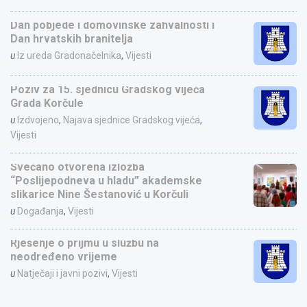
Dan pobjede i domovinske zahvalnosti i
Dan hrvatskih branitelja
u
Iz ureda Gradonačelnika
,
Vijesti
Poziv za 15. sjednicu Gradskog vijeća
Grada Korčule
u
Izdvojeno
,
Najava sjednice Gradskog vijeća
,
Vijesti
Svečano otvorena izložba
“Poslijepodneva u hladu” akademske
slikarice Nine Šestanović u Korčuli
u
Događanja
,
Vijesti
Rješenje o prijmu u službu na
neodređeno vrijeme
u
Natječaji i javni pozivi
,
Vijesti