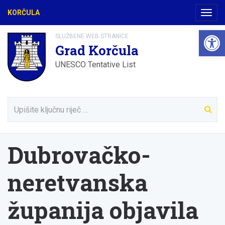
KORČULA
Navig
Open 
SLUŽBENE WEB STRANICE
Grad Korčula
UNESCO Tentative List
Dubrovačko-
neretvanska
županija objavila