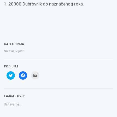
1, 20000 Dubrovnik do naznačenog roka.
KATEGORIJA
Najave
,
Vijesti
PODIJELI
Podijeli
Klikom
Click
na
podijelite
to
Twitteru
na
email
(Otvara
Facebooku(Otvara
a
se
se
link
u
u
to
novom
novom
a
LAJKAJ OVO:
prozoru)
prozoru)
friend(Otvara
se
u
Učitavanje...
novom
prozoru)