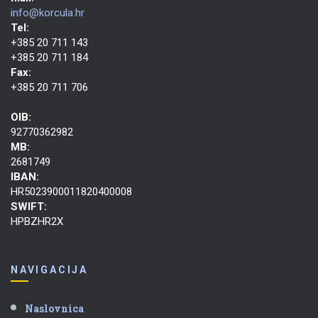
info@korcula.hr
Tel:
+385 20 711 143
+385 20 711 184
Fax:
+385 20 711 706
OIB:
92770362982
MB:
2681749
IBAN:
HR5023900011820400008
SWIFT:
HPBZHR2X
NAVIGACIJA
Naslovnica