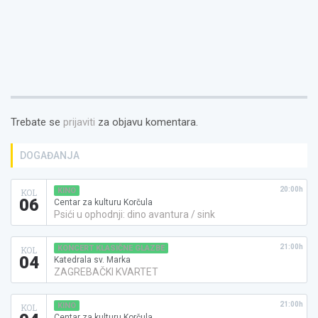
Trebate se
prijaviti
za objavu komentara.
DOGAĐANJA
20:00h
KINO
KOL
06
Centar za kulturu Korčula
Psići u ophodnji: dino avantura / sink
21:00h
KONCERT KLASIČNE GLAZBE
KOL
04
Katedrala sv. Marka
ZAGREBAČKI KVARTET
21:00h
KINO
KOL
Centar za kulturu Korčula