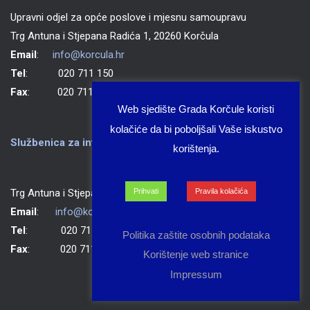
Upravni odjel za opće poslove i mjesnu samoupravu
Trg Antuna i Stjepana Radića 1, 20260 Korčula
Email
:
info@korcula.hr
Tel
: 020 711 150
Fax
: 020 711 702
Web sjedište Grada Korčule koristi
kolačiće da bi poboljšali Vaše iskustvo
Službenica za informiranje Grada Korčule
korištenja.
Trg Antuna i Stjepana Radića 1, 20260 Korčula
Prihvati
Pravila kolačića
Email
:
info@korcula.hr
Tel
: 020 711 150
Politika zaštite osobnih podataka
Fax
: 020 711 702
Korištenje web stranice
Impressum