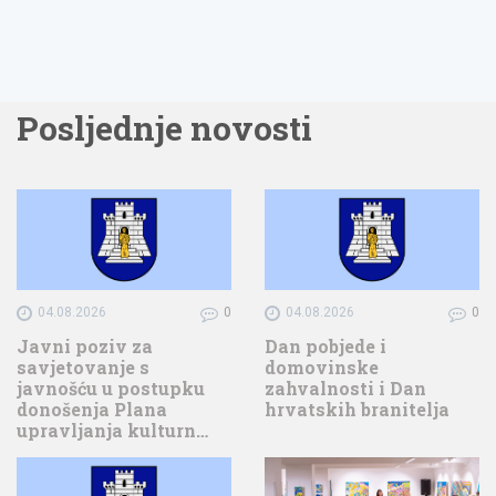
Posljednje novosti
04.08.2026
0
04.08.2026
0
Javni poziv za
Dan pobjede i
savjetovanje s
domovinske
javnošću u postupku
zahvalnosti i Dan
donošenja Plana
hrvatskih branitelja
upravljanja kulturn…