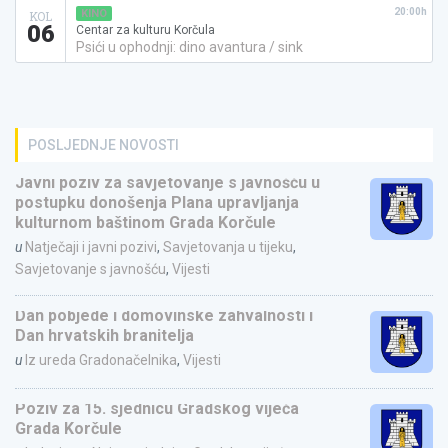
20:00h
KINO
KOL
06
Centar za kulturu Korčula
Psići u ophodnji: dino avantura / sink
POSLJEDNJE NOVOSTI
Javni poziv za savjetovanje s javnošću u
postupku donošenja Plana upravljanja
kulturnom baštinom Grada Korčule
u
Natječaji i javni pozivi
,
Savjetovanja u tijeku
,
Savjetovanje s javnošću
,
Vijesti
Dan pobjede i domovinske zahvalnosti i
Dan hrvatskih branitelja
u
Iz ureda Gradonačelnika
,
Vijesti
Poziv za 15. sjednicu Gradskog vijeća
Grada Korčule