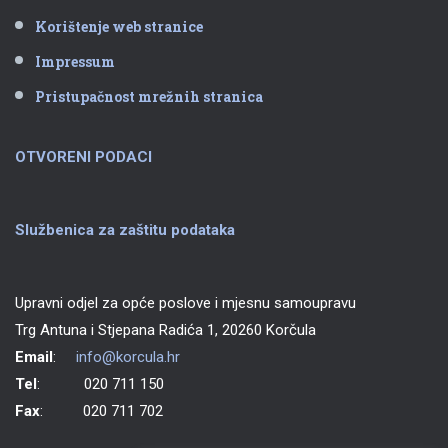
Korištenje web stranice
Impressum
Pristupačnost mrežnih stranica
OTVORENI PODACI
Službenica za zaštitu podataka
Upravni odjel za opće poslove i mjesnu samoupravu
Trg Antuna i Stjepana Radića 1, 20260 Korčula
Email
:
info@korcula.hr
Tel
: 020 711 150
Fax
: 020 711 702