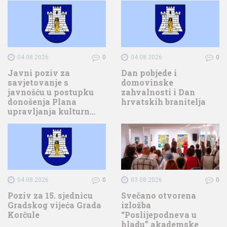
04.08.2026
0
04.08.2026
0
Javni poziv za
Dan pobjede i
savjetovanje s
domovinske
javnošću u postupku
zahvalnosti i Dan
donošenja Plana
hrvatskih branitelja
upravljanja kulturn…
04.08.2026
0
03.08.2026
0
Poziv za 15. sjednicu
Svečano otvorena
Gradskog vijeća Grada
izložba
Korčule
“Poslijepodneva u
hladu” akademske