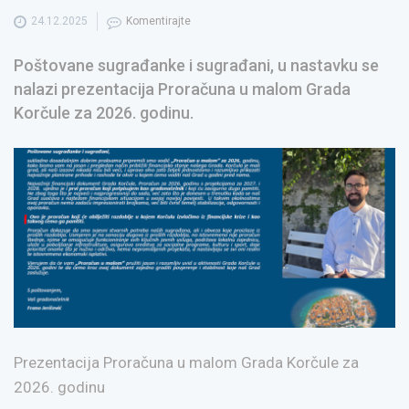
24.12.2025
Komentirajte
Poštovane sugrađanke i sugrađani, u nastavku se
nalazi prezentacija Proračuna u malom Grada
Korčule za 2026. godinu.
Prezentacija Proračuna u malom Grada Korčule za
2026. godinu