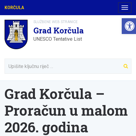
KORČULA
Navig
Open
SLUŽBENE WEB STRANICE
Grad Korčula
UNESCO Tentative List
Grad Korčula –
Proračun u malom
2026. godina