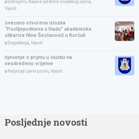
u
Izdvojeno
,
Najava sjednice Gradskog vijeća
,
Vijesti
Svečano otvorena izložba
“Poslijepodneva u hladu” akademske
slikarice Nine Šestanović u Korčuli
u
Događanja
,
Vijesti
Rješenje o prijmu u službu na
neodređeno vrijeme
u
Natječaji i javni pozivi
,
Vijesti
Posljednje novosti