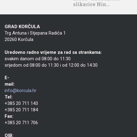
slikarice Nin…
GRAD KORČULA
Trg Antuna i Stjepana Radića 1
20260 Korčula
Uredovno radno vrijeme za rad sa strankama:
svakim danom od 08:00 do 11:30
srijedom od 08:00 do 11:30 i od 12:00 do 14:30
E-
mail:
info@korcula.hr
Tel:
+385 20 711 143
+385 20 711 184
Fax:
+385 20 711 706
OIB: