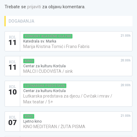
Trebate se
prijaviti
za objavu komentara.
DOGAĐANJA
21:00h
KONCERT KLASIČNE GLAZBE
KOL
11
Katedrala sv. Marka
Marija Kristina Tomić i Frano Fabris
20:00h
KINO
KOL
11
Centar za kulturu Korčula
MALCI I ČUDOVIŠTA / sink
20:00h
LUTKARSKA PREDSTAVA
KOL
10
Centar za kulturu Korčula
Lutkarska predstava za djecu / Cvrčak i mrav /
Max teatar / 5+
21:00h
KINO
KOL
07
Ljetno kino
KINO MEDITERAN / ŽUTA PISMA