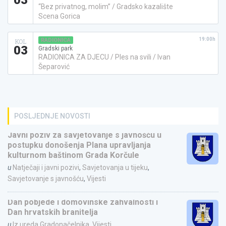
03
“Bez privatnog, molim” / Gradsko kazalište
Scena Gorica
19:00h
RADIONICA
KOL
03
Gradski park
RADIONICA ZA DJECU / Ples na svili / Ivan
Šeparović
POSLJEDNJE NOVOSTI
Javni poziv za savjetovanje s javnošću u
postupku donošenja Plana upravljanja
kulturnom baštinom Grada Korčule
u
Natječaji i javni pozivi
,
Savjetovanja u tijeku
,
Savjetovanje s javnošću
,
Vijesti
Dan pobjede i domovinske zahvalnosti i
Dan hrvatskih branitelja
u
Iz ureda Gradonačelnika
,
Vijesti