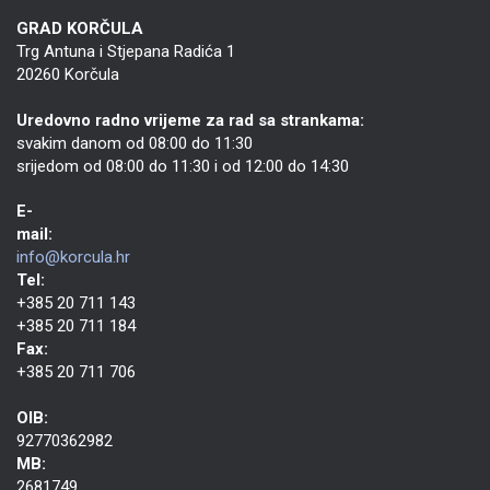
GRAD KORČULA
Trg Antuna i Stjepana Radića 1
20260 Korčula
Uredovno radno vrijeme za rad sa strankama:
svakim danom od 08:00 do 11:30
srijedom od 08:00 do 11:30 i od 12:00 do 14:30
E-
mail:
info@korcula.hr
Tel:
+385 20 711 143
+385 20 711 184
Fax:
+385 20 711 706
OIB:
92770362982
MB:
2681749