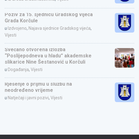
Poziv za 15. sjednicu Gradskog vijeća
Grada Korčule
u
Izdvojeno
,
Najava sjednice Gradskog vijeća
,
Vijesti
Svečano otvorena izložba
“Poslijepodneva u hladu” akademske
slikarice Nine Šestanović u Korčuli
u
Događanja
,
Vijesti
Rješenje o prijmu u službu na
neodređeno vrijeme
u
Natječaji i javni pozivi
,
Vijesti