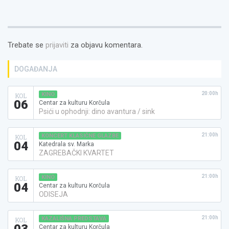
Trebate se
prijaviti
za objavu komentara.
DOGAĐANJA
20:00h
KINO
KOL
06
Centar za kulturu Korčula
Psići u ophodnji: dino avantura / sink
21:00h
KONCERT KLASIČNE GLAZBE
KOL
04
Katedrala sv. Marka
ZAGREBAČKI KVARTET
21:00h
KINO
KOL
04
Centar za kulturu Korčula
ODISEJA
21:00h
KAZALIŠNA PREDSTAVA
KOL
Centar za kulturu Korčula