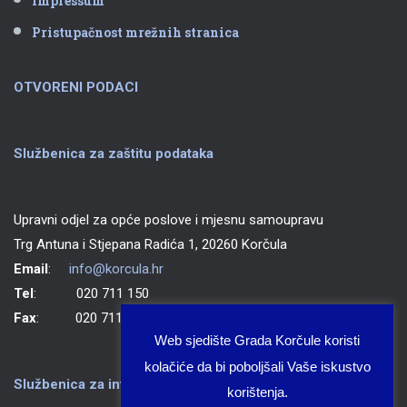
Impressum
Pristupačnost mrežnih stranica
OTVORENI PODACI
Službenica za zaštitu podataka
Upravni odjel za opće poslove i mjesnu samoupravu
Trg Antuna i Stjepana Radića 1, 20260 Korčula
Email
:
info@korcula.hr
Tel
: 020 711 150
Fax
: 020 711 702
Web sjedište Grada Korčule koristi
kolačiće da bi poboljšali Vaše iskustvo
Službenica za informiranje Grada Korčule
korištenja.