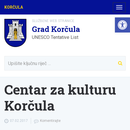
KORČULA
Navig
Open 
SLUŽBENE WEB STRANICE
Grad Korčula
UNESCO Tentative List
Centar za kulturu
Korčula
07.02.2017
Komentirajte