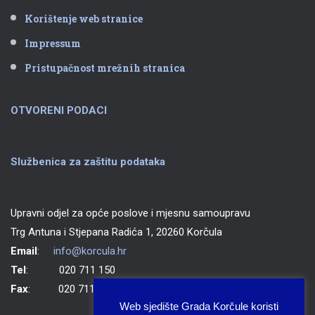
Korištenje web stranice
Impressum
Pristupačnost mrežnih stranica
OTVORENI PODACI
Službenica za zaštitu podataka
Upravni odjel za opće poslove i mjesnu samoupravu
Trg Antuna i Stjepana Radića 1, 20260 Korčula
Email
:
info@korcula.hr
Tel
: 020 711 150
Fax
: 020 711 702
Web sjedište Grada Korčule koristi