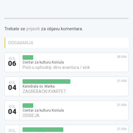
Trebate se
prijaviti
za objavu komentara.
DOGAĐANJA
20:00h
KINO
KOL
06
Centar za kulturu Korčula
Psići u ophodnji: dino avantura / sink
21:00h
KONCERT KLASIČNE GLAZBE
KOL
04
Katedrala sv. Marka
ZAGREBAČKI KVARTET
21:00h
KINO
KOL
04
Centar za kulturu Korčula
ODISEJA
21:00h
KAZALIŠNA PREDSTAVA
KOL