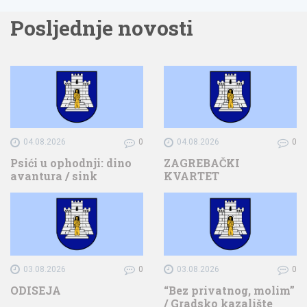
Posljednje novosti
04.08.2026
0
04.08.2026
0
Psići u ophodnji: dino
ZAGREBAČKI
avantura / sink
KVARTET
03.08.2026
0
03.08.2026
0
ODISEJA
“Bez privatnog, molim”
/ Gradsko kazalište