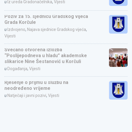
u
Iz ureda Gradonačelnika
,
Vijesti
Poziv za 15. sjednicu Gradskog vijeća
Grada Korčule
u
Izdvojeno
,
Najava sjednice Gradskog vijeća
,
Vijesti
Svečano otvorena izložba
“Poslijepodneva u hladu” akademske
slikarice Nine Šestanović u Korčuli
u
Događanja
,
Vijesti
Rješenje o prijmu u službu na
neodređeno vrijeme
u
Natječaji i javni pozivi
,
Vijesti