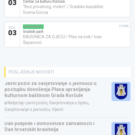
03
Centar za kulturu Korčula
“Bez privatnog, molim” / Gradsko kazalište
Scena Gorica
19:00h
RADIONICA
KOL
03
Gradski park
RADIONICA ZA DJECU / Ples na svili / Ivan
Šeparović
POSLJEDNJE NOVOSTI
Javni poziv za savjetovanje s javnošću u
postupku donošenja Plana upravljanja
kulturnom baštinom Grada Korčule
u
Natječaji i javni pozivi
,
Savjetovanja u tijeku
,
Savjetovanje s javnošću
,
Vijesti
Dan pobjede i domovinske zahvalnosti i
Dan hrvatskih branitelja