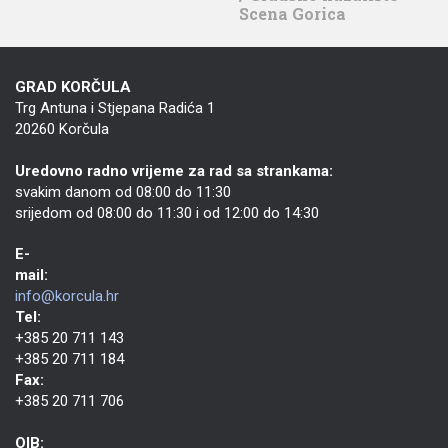
Scena Gorica
GRAD KORČULA
Trg Antuna i Stjepana Radića 1
20260 Korčula
Uredovno radno vrijeme za rad sa strankama:
svakim danom od 08:00 do 11:30
srijedom od 08:00 do 11:30 i od 12:00 do 14:30
E-
mail:
info@korcula.hr
Tel:
+385 20 711 143
+385 20 711 184
Fax:
+385 20 711 706
OIB: