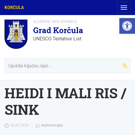
KORČULA
Navig
Open 
SLUŽBENE WEB STRANICE
Grad Korčula
UNESCO Tentative List
HEIDI I MALI RIS /
SINK
25.05.2026
Komentirajte