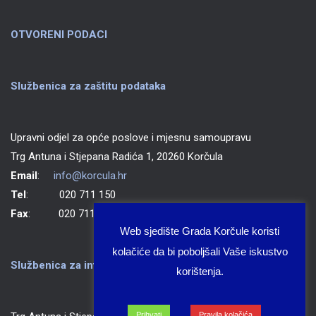
OTVORENI PODACI
Službenica za zaštitu podataka
Upravni odjel za opće poslove i mjesnu samoupravu
Trg Antuna i Stjepana Radića 1, 20260 Korčula
Email
:
info@korcula.hr
Tel
: 020 711 150
Fax
: 020 711 702
Web sjedište Grada Korčule koristi
kolačiće da bi poboljšali Vaše iskustvo
Službenica za informiranje Grada Korčule
korištenja.
Prihvati
Pravila kolačića