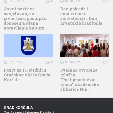
04.08.2026
0
04.08.2026
0
Javni poziv za
Dan pobjede i
savjetovanje s
domovinske
javnošću u postupku
zahvalnosti i Dan
donošenja Plana
hrvatskih branitelja
upravljanja kulturn…
04.08.2026
0
03.08.2026
0
Poziv za 15. sjednicu
Svečano otvorena
Gradskog vijeća Grada
izložba
Korčule
“Poslijepodneva u
hladu” akademske
slikarice Nin…
GRAD KORČULA
Trg Antuna i Stjepana Radića 1