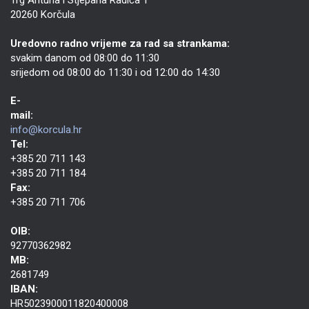
20260 Korčula
Uredovno radno vrijeme za rad sa strankama:
svakim danom od 08:00 do 11:30
srijedom od 08:00 do 11:30 i od 12:00 do 14:30
E-
mail:
info@korcula.hr
Tel:
+385 20 711 143
+385 20 711 184
Fax:
+385 20 711 706
OIB:
92770362982
MB:
2681749
IBAN:
HR5023900011820400008