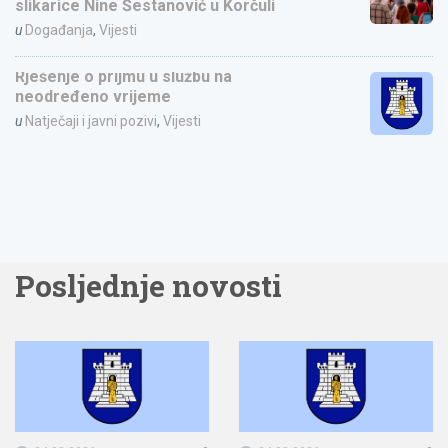
slikarice Nine Šestanović u Korčuli
u
Događanja
,
Vijesti
Rješenje o prijmu u službu na
neodređeno vrijeme
u
Natječaji i javni pozivi
,
Vijesti
Posljednje novosti