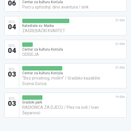
06
Centar za kulturu Korčula
Psići u ophodnji: dino avantura / sink
21:00h
KONCERT KLASIČNE GLAZBE
KOL
04
Katedrala sv. Marka
ZAGREBAČKI KVARTET
21:00h
KINO
KOL
04
Centar za kulturu Korčula
ODISEJA
21:00h
KAZALIŠNA PREDSTAVA
KOL
03
Centar za kulturu Korčula
“Bez privatnog, molim” / Gradsko kazalište
Scena Gorica
19:00h
RADIONICA
KOL
03
Gradski park
RADIONICA ZA DJECU / Ples na svili / Ivan
Šeparović