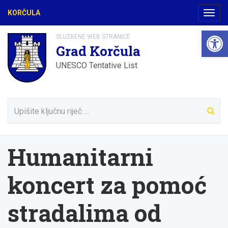
KORČULA
Navig
Open 
SLUŽBENE WEB STRANICE
Grad Korčula
UNESCO Tentative List
Humanitarni
koncert za pomoć
stradalima od