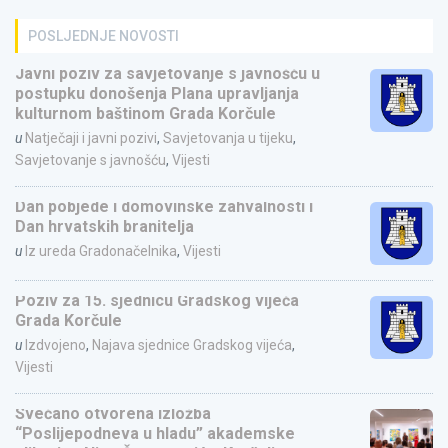
POSLJEDNJE NOVOSTI
Javni poziv za savjetovanje s javnošću u
postupku donošenja Plana upravljanja
kulturnom baštinom Grada Korčule
u
Natječaji i javni pozivi
,
Savjetovanja u tijeku
,
Savjetovanje s javnošću
,
Vijesti
Dan pobjede i domovinske zahvalnosti i
Dan hrvatskih branitelja
u
Iz ureda Gradonačelnika
,
Vijesti
Poziv za 15. sjednicu Gradskog vijeća
Grada Korčule
u
Izdvojeno
,
Najava sjednice Gradskog vijeća
,
Vijesti
Svečano otvorena izložba
“Poslijepodneva u hladu” akademske