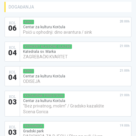
DOGAĐANJA
20:00h
KINO
KOL
06
Centar za kulturu Korčula
Psići u ophodnji: dino avantura / sink
21:00h
KONCERT KLASIČNE GLAZBE
KOL
04
Katedrala sv. Marka
ZAGREBAČKI KVARTET
21:00h
KINO
KOL
04
Centar za kulturu Korčula
ODISEJA
21:00h
KAZALIŠNA PREDSTAVA
KOL
03
Centar za kulturu Korčula
“Bez privatnog, molim” / Gradsko kazalište
Scena Gorica
19:00h
RADIONICA
KOL
03
Gradski park