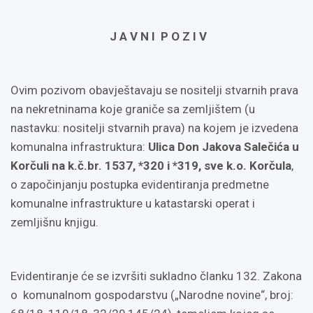
J A V N I P O Z I V
Ovim pozivom obavještavaju se nositelji stvarnih prava
na nekretninama koje graniče sa zemljištem (u
nastavku: nositelji stvarnih prava) na kojem je izvedena
komunalna infrastruktura:
Ulica Don Jakova Salečića u
Korčuli na k.č.br. 1537, *320 i *319, sve k.o. Korčula
,
o započinjanju postupka evidentiranja predmetne
komunalne infrastrukture u katastarski operat i
zemljišnu knjigu.
Evidentiranje će se izvršiti sukladno članku 132. Zakona
o komunalnom gospodarstvu („Narodne novine“, broj: