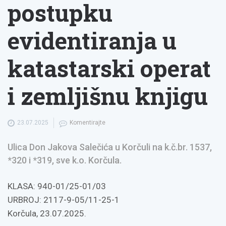
postupku
evidentiranja u
katastarski operat
i zemljišnu knjigu
23.07.2025
Komentirajte
Ulica Don Jakova Salečića u Korčuli na k.č.br. 1537,
*320 i *319, sve k.o. Korčula.
KLASA: 940-01/25-01/03
URBROJ: 2117-9-05/11-25-1
Korčula, 23.07.2025.