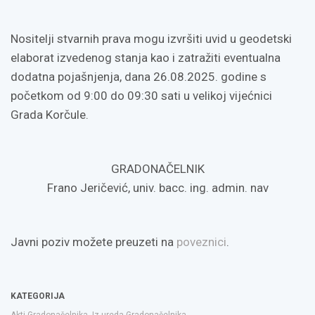
Nositelji stvarnih prava mogu izvršiti uvid u geodetski
elaborat izvedenog stanja kao i zatražiti eventualna
dodatna pojašnjenja, dana 26.08.2025. godine s
početkom od 9:00 do 09:30 sati u velikoj vijećnici
Grada Korčule.
GRADONAČELNIK
Frano Jeričević, univ. bacc. ing. admin. nav
Javni poziv možete preuzeti na
poveznici
.
KATEGORIJA
Akti Gradonačelnika
,
Iz ureda Gradonačelnika