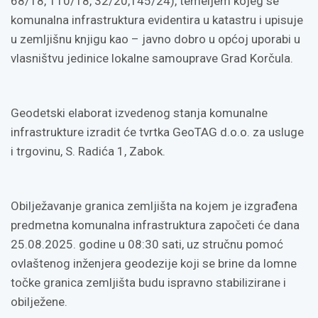
68/18, 110/18, 32/20,145/24), temeljem kojeg se
komunalna infrastruktura evidentira u katastru i upisuje
u zemljišnu knjigu kao – javno dobro u općoj uporabi u
vlasništvu jedinice lokalne samouprave Grad Korčula.
Geodetski elaborat izvedenog stanja komunalne
infrastrukture izradit će tvrtka GeoTAG d.o.o. za usluge
i trgovinu, S. Radića 1, Zabok.
Obilježavanje granica zemljišta na kojem je izgrađena
predmetna komunalna infrastruktura započeti će dana
25.08.2025. godine u 08:30 sati, uz stručnu pomoć
ovlaštenog inženjera geodezije koji se brine da lomne
točke granica zemljišta budu ispravno stabilizirane i
obilježene.