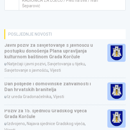
RADIONICA ZA DJECU / Ples na svili / Ivan
Šeparović
POSLJEDNJE NOVOSTI
Javni poziv za savjetovanje s javnošću u
postupku donošenja Plana upravljanja
kulturnom baštinom Grada Korčule
u
Natječaji i javni pozivi
,
Savjetovanja u tijeku
,
Savjetovanje s javnošću
,
Vijesti
Dan pobjede i domovinske zahvalnosti i
Dan hrvatskih branitelja
u
Iz ureda Gradonačelnika
,
Vijesti
Poziv za 15. sjednicu Gradskog vijeća
Grada Korčule
u
Izdvojeno
,
Najava sjednice Gradskog vijeća
,