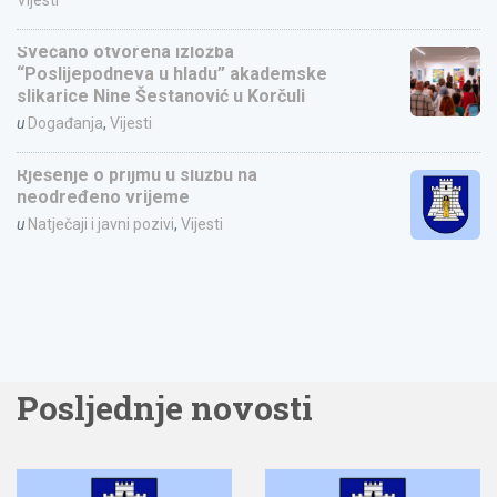
Vijesti
Svečano otvorena izložba
“Poslijepodneva u hladu” akademske
slikarice Nine Šestanović u Korčuli
u
Događanja
,
Vijesti
Rješenje o prijmu u službu na
neodređeno vrijeme
u
Natječaji i javni pozivi
,
Vijesti
Posljednje novosti