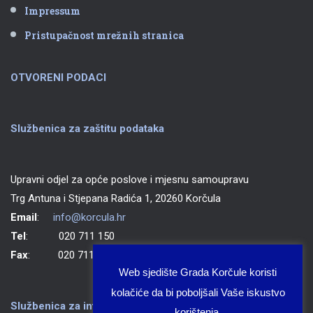
Impressum
Pristupačnost mrežnih stranica
OTVORENI PODACI
Službenica za zaštitu podataka
Upravni odjel za opće poslove i mjesnu samoupravu
Trg Antuna i Stjepana Radića 1, 20260 Korčula
Email
:
info@korcula.hr
Tel
: 020 711 150
Fax
: 020 711 702
Web sjedište Grada Korčule koristi
kolačiće da bi poboljšali Vaše iskustvo
Službenica za informiranje Grada Korčule
korištenja.