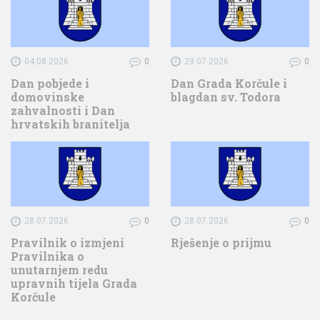
04.08.2026
0
29.07.2026
0
Dan pobjede i
Dan Grada Korčule i
domovinske
blagdan sv. Todora
zahvalnosti i Dan
hrvatskih branitelja
28.07.2026
0
28.07.2026
0
Pravilnik o izmjeni
Rješenje o prijmu
Pravilnika o
unutarnjem redu
upravnih tijela Grada
Korčule