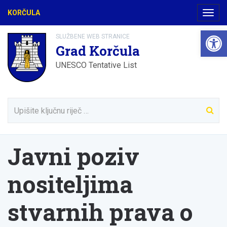
KORČULA
Navig
Open 
SLUŽBENE WEB STRANICE
Grad Korčula
UNESCO Tentative List
Javni poziv
nositeljima
stvarnih prava o