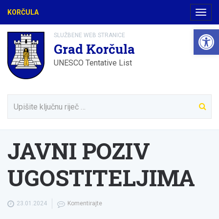
KORČULA
Navig
Open 
SLUŽBENE WEB STRANICE
Grad Korčula
UNESCO Tentative List
JAVNI POZIV
UGOSTITELJIMA
23.01.2024
Komentirajte