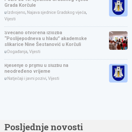
Grada Korčule
u
Izdvojeno
,
Najava sjednice Gradskog vijeća
,
Vijesti
Svečano otvorena izložba
“Poslijepodneva u hladu” akademske
slikarice Nine Šestanović u Korčuli
u
Događanja
,
Vijesti
Rješenje o prijmu u službu na
neodređeno vrijeme
u
Natječaji i javni pozivi
,
Vijesti
Posljednje novosti