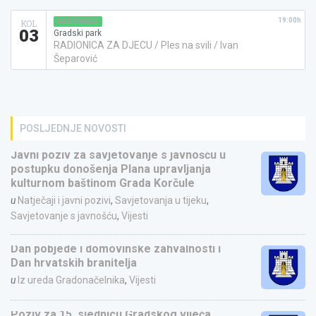
19:00h
RADIONICA
KOL
03
Gradski park
RADIONICA ZA DJECU / Ples na svili / Ivan
Šeparović
POSLJEDNJE NOVOSTI
Javni poziv za savjetovanje s javnošću u
postupku donošenja Plana upravljanja
kulturnom baštinom Grada Korčule
u
Natječaji i javni pozivi
,
Savjetovanja u tijeku
,
Savjetovanje s javnošću
,
Vijesti
Dan pobjede i domovinske zahvalnosti i
Dan hrvatskih branitelja
u
Iz ureda Gradonačelnika
,
Vijesti
Poziv za 15. sjednicu Gradskog vijeća