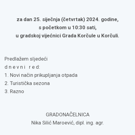
za dan 25. siječnja (četvrtak) 2024. godine,
s početkom u 10:30 sati,
u gradskoj vijećnici Grada Korčule u Korčuli.
Predlažem sljedeći
d n e v n i r e d:
1. Novi način prikupljanja otpada
2. Turistička sezona
3. Razno
GRADONAČELNICA
Nika Silić Maroević, dipl. ing. agr.