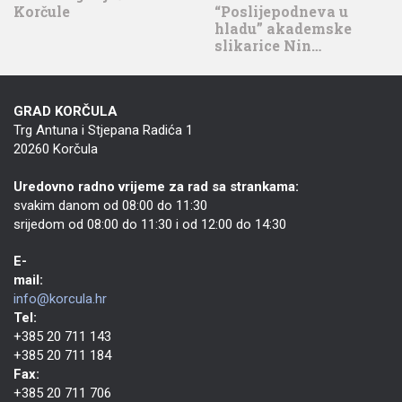
Korčule
“Poslijepodneva u
hladu” akademske
slikarice Nin…
GRAD KORČULA
Trg Antuna i Stjepana Radića 1
20260 Korčula
Uredovno radno vrijeme za rad sa strankama:
svakim danom od 08:00 do 11:30
srijedom od 08:00 do 11:30 i od 12:00 do 14:30
E-
mail:
info@korcula.hr
Tel:
+385 20 711 143
+385 20 711 184
Fax:
+385 20 711 706