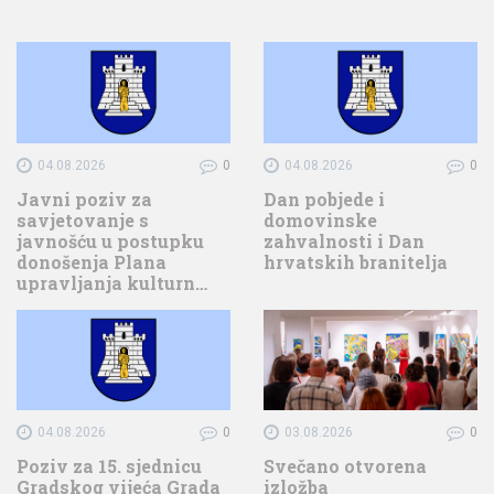
04.08.2026
0
04.08.2026
0
Javni poziv za
Dan pobjede i
savjetovanje s
domovinske
javnošću u postupku
zahvalnosti i Dan
donošenja Plana
hrvatskih branitelja
upravljanja kulturn…
04.08.2026
0
03.08.2026
0
Poziv za 15. sjednicu
Svečano otvorena
Gradskog vijeća Grada
izložba