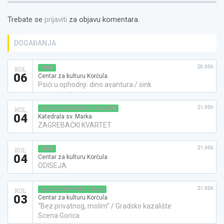
Trebate se
prijaviti
za objavu komentara.
DOGAĐANJA
20:00h
KINO
KOL
06
Centar za kulturu Korčula
Psići u ophodnji: dino avantura / sink
21:00h
KONCERT KLASIČNE GLAZBE
KOL
04
Katedrala sv. Marka
ZAGREBAČKI KVARTET
21:00h
KINO
KOL
04
Centar za kulturu Korčula
ODISEJA
21:00h
KAZALIŠNA PREDSTAVA
KOL
03
Centar za kulturu Korčula
“Bez privatnog, molim” / Gradsko kazalište
Scena Gorica