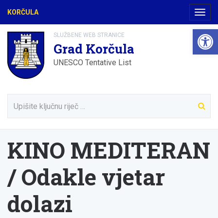
KORČULA
Navig
Open 
SLUŽBENE WEB STRANICE
Grad Korčula
UNESCO Tentative List
KINO MEDITERAN
/ Odakle vjetar
dolazi