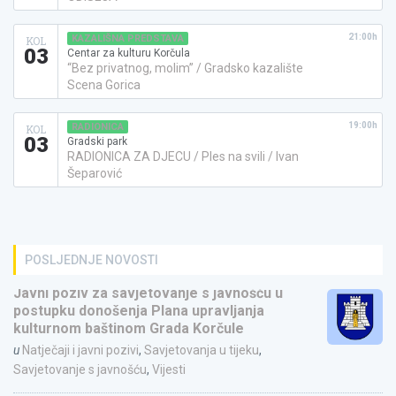
21:00h
KAZALIŠNA PREDSTAVA
KOL
03
Centar za kulturu Korčula
“Bez privatnog, molim” / Gradsko kazalište
Scena Gorica
19:00h
RADIONICA
KOL
03
Gradski park
RADIONICA ZA DJECU / Ples na svili / Ivan
Šeparović
POSLJEDNJE NOVOSTI
Javni poziv za savjetovanje s javnošću u
postupku donošenja Plana upravljanja
kulturnom baštinom Grada Korčule
u
Natječaji i javni pozivi
,
Savjetovanja u tijeku
,
Savjetovanje s javnošću
,
Vijesti