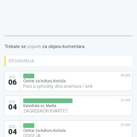
Trebate se
prijaviti
za objavu komentara.
DOGAĐANJA
20:00h
KINO
KOL
06
Centar za kulturu Korčula
Psići u ophodnji: dino avantura / sink
21:00h
KONCERT KLASIČNE GLAZBE
KOL
04
Katedrala sv. Marka
ZAGREBAČKI KVARTET
21:00h
KINO
KOL
04
Centar za kulturu Korčula
ODISEJA