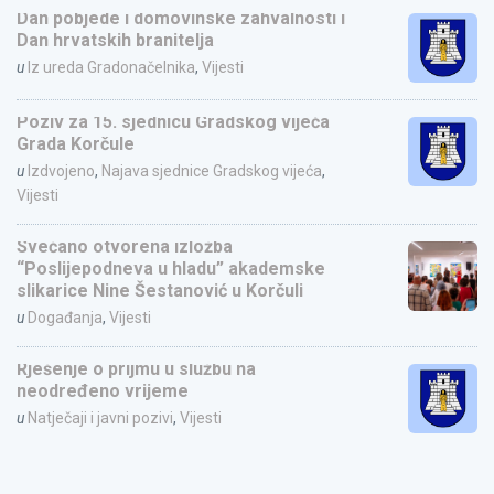
Dan pobjede i domovinske zahvalnosti i
Dan hrvatskih branitelja
u
Iz ureda Gradonačelnika
,
Vijesti
Poziv za 15. sjednicu Gradskog vijeća
Grada Korčule
u
Izdvojeno
,
Najava sjednice Gradskog vijeća
,
Vijesti
Svečano otvorena izložba
“Poslijepodneva u hladu” akademske
slikarice Nine Šestanović u Korčuli
u
Događanja
,
Vijesti
Rješenje o prijmu u službu na
neodređeno vrijeme
u
Natječaji i javni pozivi
,
Vijesti