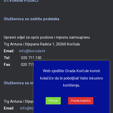
OTVORENI PODACI
Službenica za zaštitu podataka
Upravni odjel za opće poslove i mjesnu samoupravu
Trg Antuna i Stjepana Radića 1, 20260 Korčula
Email
:
info@korcula.hr
Tel
: 020 711 150
Fax
: 020 711 702
Web sjedište Grada Korčule koristi
kolačiće da bi poboljšali Vaše iskustvo
Službenica za informiranje Grada Korčule
korištenja.
Prihvati
Pravila kolačića
Trg Antuna i Stjepana Radića 1, 20260 Korčula
Email
:
info@korcula.hr