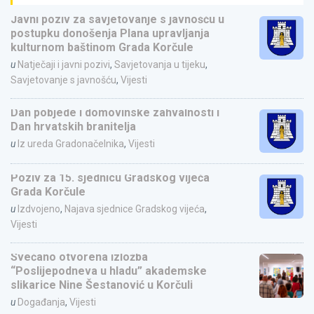
Javni poziv za savjetovanje s javnošću u
postupku donošenja Plana upravljanja
kulturnom baštinom Grada Korčule
u
Natječaji i javni pozivi
,
Savjetovanja u tijeku
,
Savjetovanje s javnošću
,
Vijesti
Dan pobjede i domovinske zahvalnosti i
Dan hrvatskih branitelja
u
Iz ureda Gradonačelnika
,
Vijesti
Poziv za 15. sjednicu Gradskog vijeća
Grada Korčule
u
Izdvojeno
,
Najava sjednice Gradskog vijeća
,
Vijesti
Svečano otvorena izložba
“Poslijepodneva u hladu” akademske
slikarice Nine Šestanović u Korčuli
u
Događanja
,
Vijesti