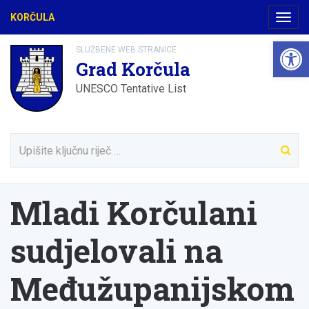
KORČULA
Navig
Open 
SLUŽBENE WEB STRANICE
Grad Korčula
UNESCO Tentative List
Mladi Korčulani
sudjelovali na
Međužupanijskom