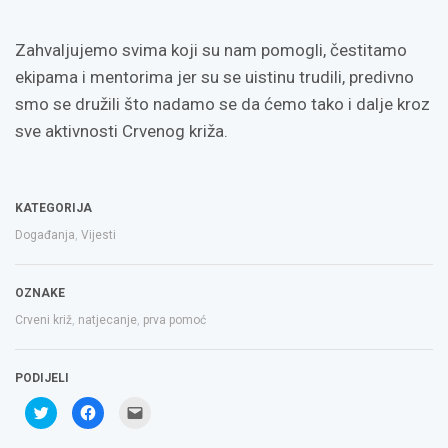
Zahvaljujemo svima koji su nam pomogli, čestitamo
ekipama i mentorima jer su se uistinu trudili, predivno
smo se družili što nadamo se da ćemo tako i dalje kroz
sve aktivnosti Crvenog križa.
KATEGORIJA
Događanja
,
Vijesti
OZNAKE
Crveni križ
,
natjecanje
,
prva pomoć
PODIJELI
Podijeli
Klikom
Click
na
podijelite
to
Twitteru
na
email
(Otvara
Facebooku(Otvara
a