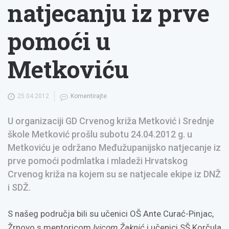
natjecanju iz prve
pomoći u
Metkoviću
25.04.2012
Komentirajte
U organizaciji GD Crvenog križa Metković i Srednje
škole Metković prošlu subotu 24.04.2012 g. u
Metkoviću je održano Međužupanijsko natjecanje iz
prve pomoći podmlatka i mladeži Hrvatskog
Crvenog križa na kojem su se natjecale ekipe iz DNŽ
i SDŽ.
S našeg područja bili su učenici OŠ Ante Curać-Pinjac,
Žrnovo s mentoricom
Ivicom Žaknić
i učenici SŠ Korčula