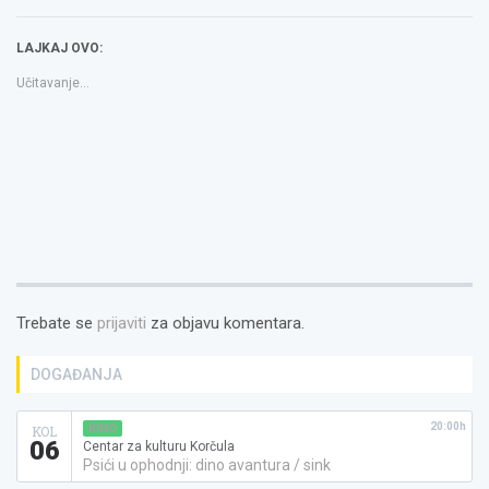
se
se
link
u
u
to
novom
novom
a
LAJKAJ OVO:
prozoru)
prozoru)
friend(Otvara
se
u
Učitavanje...
novom
prozoru)
Trebate se
prijaviti
za objavu komentara.
DOGAĐANJA
20:00h
KINO
KOL
06
Centar za kulturu Korčula
Psići u ophodnji: dino avantura / sink