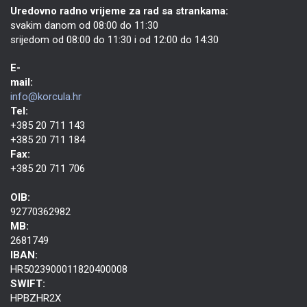
Uredovno radno vrijeme za rad sa strankama:
svakim danom od 08:00 do 11:30
srijedom od 08:00 do 11:30 i od 12:00 do 14:30
E-
mail:
info@korcula.hr
Tel:
+385 20 711 143
+385 20 711 184
Fax:
+385 20 711 706
OIB:
92770362982
MB:
2681749
IBAN:
HR5023900011820400008
SWIFT:
HPBZHR2X