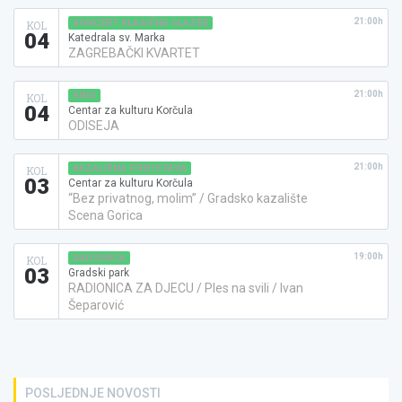
21:00h
KONCERT KLASIČNE GLAZBE
KOL
04
Katedrala sv. Marka
ZAGREBAČKI KVARTET
21:00h
KINO
KOL
04
Centar za kulturu Korčula
ODISEJA
21:00h
KAZALIŠNA PREDSTAVA
KOL
03
Centar za kulturu Korčula
“Bez privatnog, molim” / Gradsko kazalište
Scena Gorica
19:00h
RADIONICA
KOL
03
Gradski park
RADIONICA ZA DJECU / Ples na svili / Ivan
Šeparović
POSLJEDNJE NOVOSTI