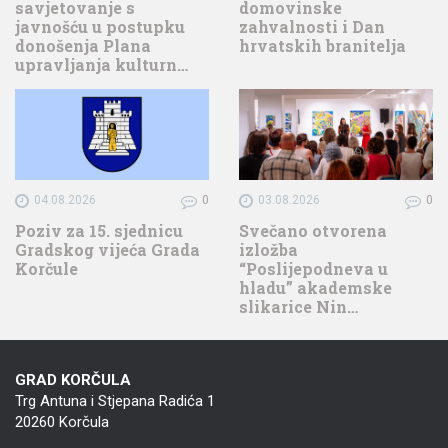
savjetovanje s
domovinske
javnošću u postupku
zahvalnosti i Dan
donošenja Plana
hrvatskih branitelja
upravljanja kulturn…
04.08.2026
0
03.08.2026
0
Poziv za 15. sjednicu
Svečano otvorena
Gradskog vijeća Grada
izložba
Korčule
“Poslijepodneva u
hladu” akademske
slikarice Nin…
GRAD KORČULA
Trg Antuna i Stjepana Radića 1
20260 Korčula