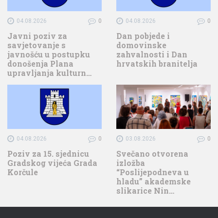
04.08.2026
0
04.08.2026
0
Javni poziv za
Dan pobjede i
savjetovanje s
domovinske
javnošću u postupku
zahvalnosti i Dan
donošenja Plana
hrvatskih branitelja
upravljanja kulturn…
04.08.2026
0
03.08.2026
0
Poziv za 15. sjednicu
Svečano otvorena
Gradskog vijeća Grada
izložba
Korčule
“Poslijepodneva u
hladu” akademske
slikarice Nin…