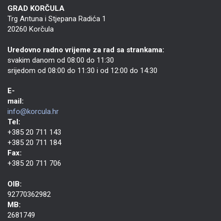
GRAD KORČULA
Trg Antuna i Stjepana Radića 1
20260 Korčula
Uredovno radno vrijeme za rad sa strankama:
svakim danom od 08:00 do 11:30
srijedom od 08:00 do 11:30 i od 12:00 do 14:30
E-
mail:
info@korcula.hr
Tel:
+385 20 711 143
+385 20 711 184
Fax:
+385 20 711 706
OIB:
92770362982
MB:
2681749