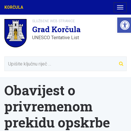
KORČULA
Navig
Open
SLUŽBENE WEB STRANICE
Grad Korčula
UNESCO Tentative List
Obavijest o
privremenom
prekidu opskrbe