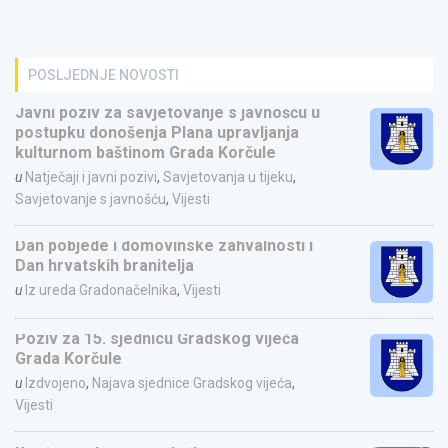
POSLJEDNJE NOVOSTI
Javni poziv za savjetovanje s javnošću u
postupku donošenja Plana upravljanja
kulturnom baštinom Grada Korčule
u
Natječaji i javni pozivi
,
Savjetovanja u tijeku
,
Savjetovanje s javnošću
,
Vijesti
Dan pobjede i domovinske zahvalnosti i
Dan hrvatskih branitelja
u
Iz ureda Gradonačelnika
,
Vijesti
Poziv za 15. sjednicu Gradskog vijeća
Grada Korčule
u
Izdvojeno
,
Najava sjednice Gradskog vijeća
,
Vijesti