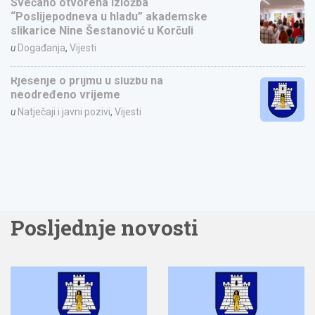
Svečano otvorena izložba
“Poslijepodneva u hladu” akademske
slikarice Nine Šestanović u Korčuli
u
Događanja
,
Vijesti
Rješenje o prijmu u službu na
neodređeno vrijeme
u
Natječaji i javni pozivi
,
Vijesti
Posljednje novosti