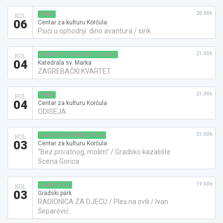
20:00h
KINO
KOL
06
Centar za kulturu Korčula
Psići u ophodnji: dino avantura / sink
21:00h
KONCERT KLASIČNE GLAZBE
KOL
04
Katedrala sv. Marka
ZAGREBAČKI KVARTET
21:00h
KINO
KOL
04
Centar za kulturu Korčula
ODISEJA
21:00h
KAZALIŠNA PREDSTAVA
KOL
03
Centar za kulturu Korčula
“Bez privatnog, molim” / Gradsko kazalište
Scena Gorica
19:00h
RADIONICA
KOL
03
Gradski park
RADIONICA ZA DJECU / Ples na svili / Ivan
Šeparović