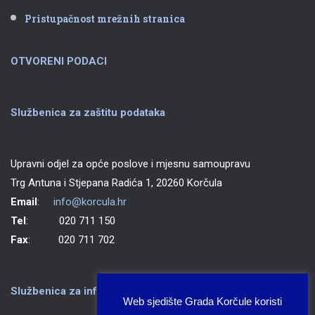
Pristupačnost mrežnih stranica
OTVORENI PODACI
Službenica za zaštitu podataka
Upravni odjel za opće poslove i mjesnu samoupravu
Trg Antuna i Stjepana Radića 1, 20260 Korčula
Email
:
info@korcula.hr
Tel
: 020 711 150
Fax
: 020 711 702
Službenica za informiranje Grada Korčule
Web sjedište Grada Korčule koristi