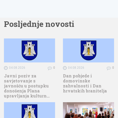
Posljednje novosti
04.08.2026
0
04.08.2026
0
Javni poziv za
Dan pobjede i
savjetovanje s
domovinske
javnošću u postupku
zahvalnosti i Dan
donošenja Plana
hrvatskih branitelja
upravljanja kulturn…