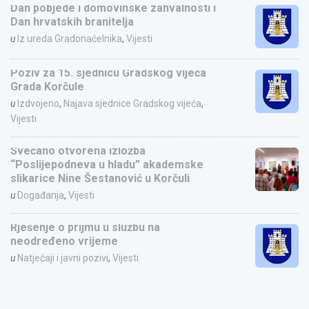
Dan pobjede i domovinske zahvalnosti i
Dan hrvatskih branitelja
u
Iz ureda Gradonačelnika
,
Vijesti
Poziv za 15. sjednicu Gradskog vijeća
Grada Korčule
u
Izdvojeno
,
Najava sjednice Gradskog vijeća
,
Vijesti
Svečano otvorena izložba
“Poslijepodneva u hladu” akademske
slikarice Nine Šestanović u Korčuli
u
Događanja
,
Vijesti
Rješenje o prijmu u službu na
neodređeno vrijeme
u
Natječaji i javni pozivi
,
Vijesti