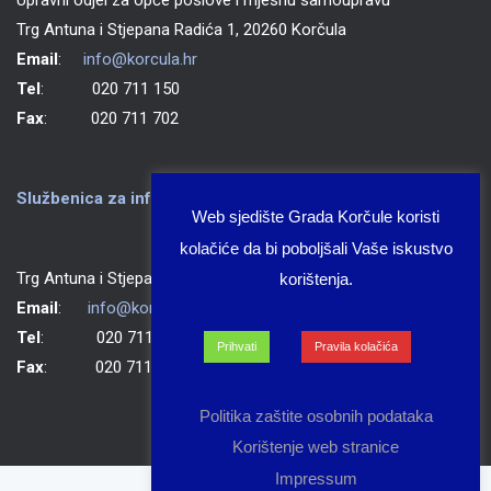
Trg Antuna i Stjepana Radića 1, 20260 Korčula
Email
:
info@korcula.hr
Tel
: 020 711 150
Fax
: 020 711 702
Službenica za informiranje Grada Korčule
Web sjedište Grada Korčule koristi
kolačiće da bi poboljšali Vaše iskustvo
Trg Antuna i Stjepana Radića 1, 20260 Korčula
korištenja.
Email
:
info@korcula.hr
Tel
: 020 711 150
Prihvati
Pravila kolačića
Fax
: 020 711 702
Politika zaštite osobnih podataka
Korištenje web stranice
Impressum