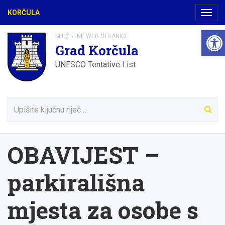
KORČULA
Navig
Open
SLUŽBENE WEB STRANICE
Grad Korčula
UNESCO Tentative List
OBAVIJEST –
parkirališna
mjesta za osobe s