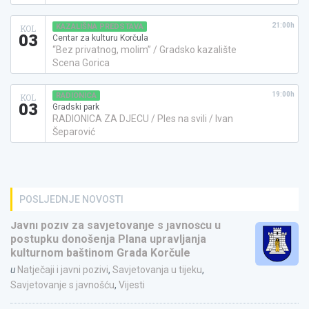
21:00h
KAZALIŠNA PREDSTAVA
KOL
03
Centar za kulturu Korčula
“Bez privatnog, molim” / Gradsko kazalište
Scena Gorica
19:00h
RADIONICA
KOL
03
Gradski park
RADIONICA ZA DJECU / Ples na svili / Ivan
Šeparović
POSLJEDNJE NOVOSTI
Javni poziv za savjetovanje s javnošću u
postupku donošenja Plana upravljanja
kulturnom baštinom Grada Korčule
u
Natječaji i javni pozivi
,
Savjetovanja u tijeku
,
Savjetovanje s javnošću
,
Vijesti