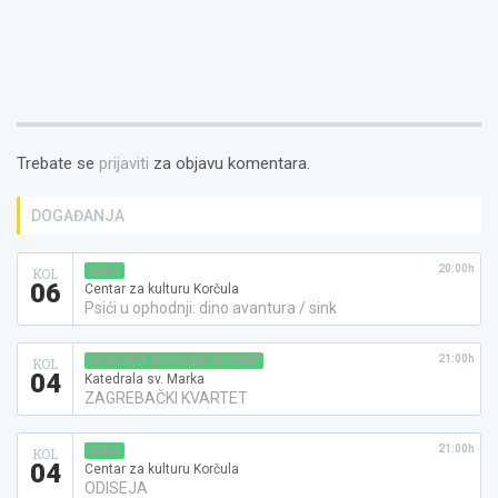
Trebate se
prijaviti
za objavu komentara.
DOGAĐANJA
20:00h
KINO
KOL
06
Centar za kulturu Korčula
Psići u ophodnji: dino avantura / sink
21:00h
KONCERT KLASIČNE GLAZBE
KOL
04
Katedrala sv. Marka
ZAGREBAČKI KVARTET
21:00h
KINO
KOL
04
Centar za kulturu Korčula
ODISEJA