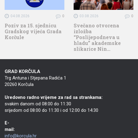
04.08.2026
0
03.08.2026
0
Poziv za 15. sjednicu
Svečano otvorena
Gradskog vijeća Grada
izložba
Korčule
“Poslijepodneva u
hladu” akademske
slikarice Nin…
GRAD KORČULA
Trg Antuna i Stjepana Radića 1
20260 Korčula
Uredovno radno vrijeme za rad sa strankama:
svakim danom od 08:00 do 11:30
srijedom od 08:00 do 11:30 i od 12:00 do 14:30
E-
mail:
info@korcula.hr