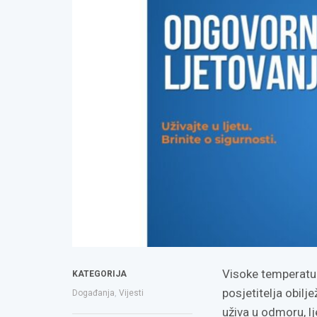
Visoke temperatur
KATEGORIJA
posjetitelja obilj
Događanja
,
Vijesti
uživa u odmoru, lj