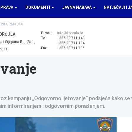
UPRAVA
DOKUMENTI
JAVNA NABAVA
NATJEČAJI I J
 INFORMACIJE
E-mail:
info@korcula.hr
ORČULA
Tel:
+385 20 711 143
a i Stjepana Radića 1,
+385 20 711 184
Fax:
+385 20 711 706
rčula
ovanje
 kroz kampanju „Odgovorno ljetovanje“ podsjeća kako se 
bnim informiranjem i odgovornim ponašanjem.