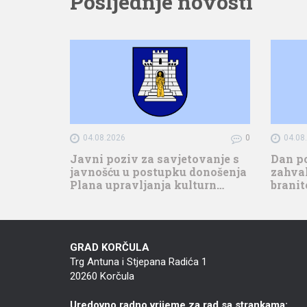
Posljednje novosti
04.08.2026
0
04.08
Javni poziv za savjetovanje s
Dan p
javnošću u postupku donošenja
zahval
Plana upravljanja kulturn…
branit
GRAD KORČULA
Trg Antuna i Stjepana Radića 1
20260 Korčula
Uredovno radno vrijeme za rad sa strankama: