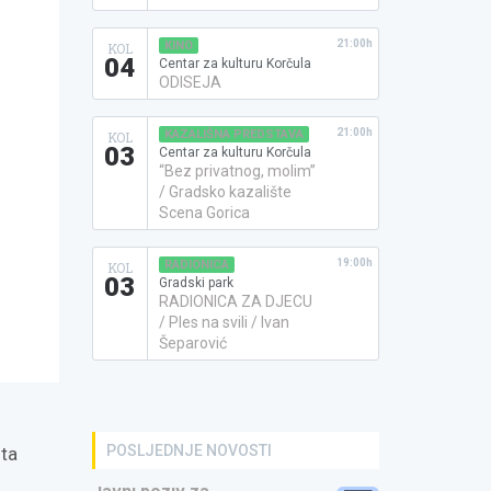
21:00h
KINO
KOL
04
Centar za kulturu Korčula
ODISEJA
21:00h
KAZALIŠNA PREDSTAVA
KOL
03
Centar za kulturu Korčula
“Bez privatnog, molim”
/ Gradsko kazalište
Scena Gorica
19:00h
RADIONICA
KOL
03
Gradski park
RADIONICA ZA DJECU
/ Ples na svili / Ivan
Šeparović
POSLJEDNJE NOVOSTI
sta