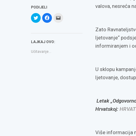
valova, nesreća n
PODIJELI
Podijeli
Klikom
Click
na
podijelite
to
Twitteru
na
email
(Otvara
Facebooku(Otvara
a
Zato Ravnateljstv
se
se
link
u
u
to
ljetovanje“ podsj
novom
novom
a
LAJKAJ OVO:
prozoru)
prozoru)
friend(Otvara
informiranjem i 
se
u
Učitavanje...
novom
prozoru)
U sklopu kampanje
ljetovanje, dostu
Letak „Odgovorno l
Hrvatskoj:
HRVAT
Više informacija