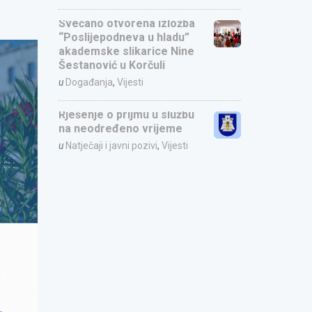
Svečano otvorena izložba
“Poslijepodneva u hladu”
akademske slikarice Nine
Šestanović u Korčuli
u
Događanja
,
Vijesti
Rješenje o prijmu u službu
na neodređeno vrijeme
u
Natječaji i javni pozivi
,
Vijesti