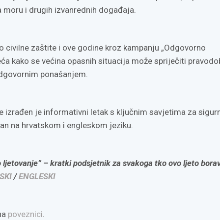
a moru i drugih izvanrednih događaja.
o civilne zaštite i ove godine kroz kampanju „Odgovorno
eća kako se većina opasnih situacija može spriječiti pravod
odgovornim ponašanjem.
 izrađen je informativni letak s ključnim savjetima za sigur
pan na hrvatskom i engleskom jeziku.
jetovanje” – kratki podsjetnik za svakoga tko ovo ljeto borav
SKI
/
ENGLESKI
 na
poveznici
.