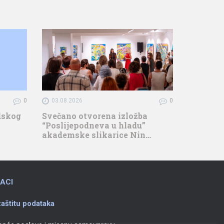
0
03.08.2026
0
adskog
Svečano otvorena izložba
“Poslijepodneva u hladu”
akademske slikarice Nin…
ACI
aštitu podataka