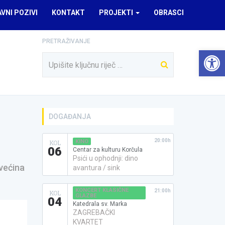
AVNI POZIVI
KONTAKT
PROJEKTI
OBRASCI
PRETRAŽIVANJE
Open 
DOGAĐANJA
20:00h
KINO
KOL
06
Centar za kulturu Korčula
Psići u ophodnji: dino
većina
avantura / sink
KONCERT KLASIČNE
21:00h
KOL
GLAZBE
04
Katedrala sv. Marka
ZAGREBAČKI
KVARTET