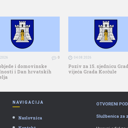
.2026
0
04.08.2026
objede i domovinske
Poziv za 15. sjednicu Gr
nosti i Dan hrvatskih
vijeća Grada Korčule
elja
NAVIGACIJA
OTVORENI POD
Službenica za z
Naslovnica
Kontakt