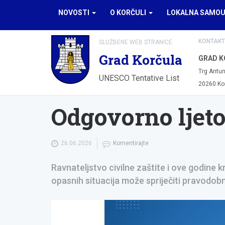
NOVOSTI
O KORČULI
LOKALNA SAMO
KONTAKT
SLUŽBENE WEB STRANICE
Grad Korčula
GRAD K
Trg Antun
UNESCO Tentative List
20260 Ko
Odgovorno ljet
26.06.2026
Komentirajte
Ravnateljstvo civilne zaštite i ove godine
opasnih situacija može spriječiti pravodo