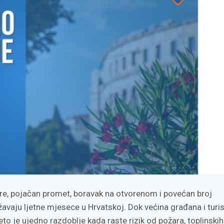
e, pojačan promet, boravak na otvorenom i povećan broj
ežavaju ljetne mjesece u Hrvatskoj. Dok većina građana i turi
eto je ujedno razdoblje kada raste rizik od požara, toplinskih