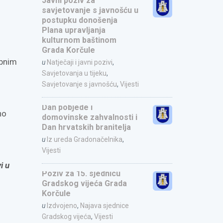
Javni poziv za
savjetovanje s javnošću u
postupku donošenja
Plana upravljanja
kulturnom baštinom
Grada Korčule
obnim
u
Natječaji i javni pozivi
,
Savjetovanja u tijeku
,
Savjetovanje s javnošću
,
Vijesti
Dan pobjede i
no
domovinske zahvalnosti i
Dan hrvatskih branitelja
u
Iz ureda Gradonačelnika
,
Vijesti
i u
Poziv za 15. sjednicu
Gradskog vijeća Grada
Korčule
u
Izdvojeno
,
Najava sjednice
Gradskog vijeća
,
Vijesti