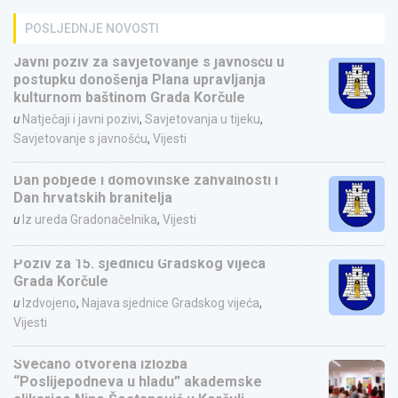
POSLJEDNJE NOVOSTI
Javni poziv za savjetovanje s javnošću u
postupku donošenja Plana upravljanja
kulturnom baštinom Grada Korčule
u
Natječaji i javni pozivi
,
Savjetovanja u tijeku
,
Savjetovanje s javnošću
,
Vijesti
Dan pobjede i domovinske zahvalnosti i
Dan hrvatskih branitelja
u
Iz ureda Gradonačelnika
,
Vijesti
Poziv za 15. sjednicu Gradskog vijeća
Grada Korčule
u
Izdvojeno
,
Najava sjednice Gradskog vijeća
,
Vijesti
Svečano otvorena izložba
“Poslijepodneva u hladu” akademske