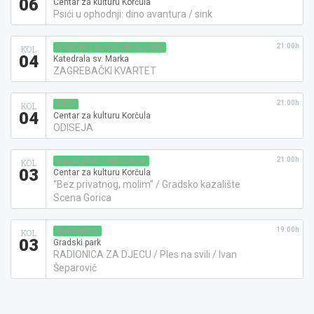
06
Centar za kulturu Korčula
Psići u ophodnji: dino avantura / sink
21:00h
KONCERT KLASIČNE GLAZBE
KOL
04
Katedrala sv. Marka
ZAGREBAČKI KVARTET
21:00h
KINO
KOL
04
Centar za kulturu Korčula
ODISEJA
21:00h
KAZALIŠNA PREDSTAVA
KOL
03
Centar za kulturu Korčula
“Bez privatnog, molim” / Gradsko kazalište
Scena Gorica
19:00h
RADIONICA
KOL
03
Gradski park
RADIONICA ZA DJECU / Ples na svili / Ivan
Šeparović