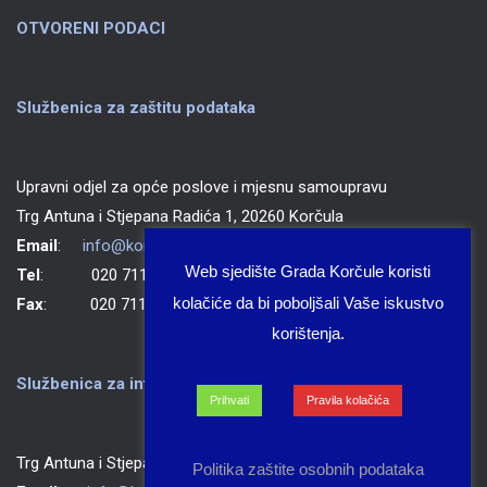
OTVORENI PODACI
Službenica za zaštitu podataka
Upravni odjel za opće poslove i mjesnu samoupravu
Trg Antuna i Stjepana Radića 1, 20260 Korčula
Email
:
info@korcula.hr
Web sjedište Grada Korčule koristi
Tel
: 020 711 150
kolačiće da bi poboljšali Vaše iskustvo
Fax
: 020 711 702
korištenja.
Službenica za informiranje Grada Korčule
Prihvati
Pravila kolačića
Trg Antuna i Stjepana Radića 1, 20260 Korčula
Politika zaštite osobnih podataka