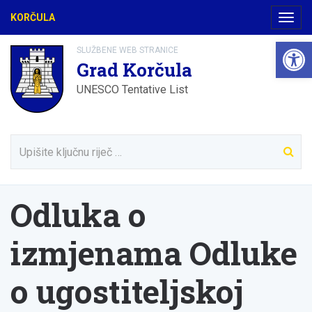
KORČULA
Navig
Open 
SLUŽBENE WEB STRANICE
Grad Korčula
UNESCO Tentative List
Odluka o
izmjenama Odluke
o ugostiteljskoj