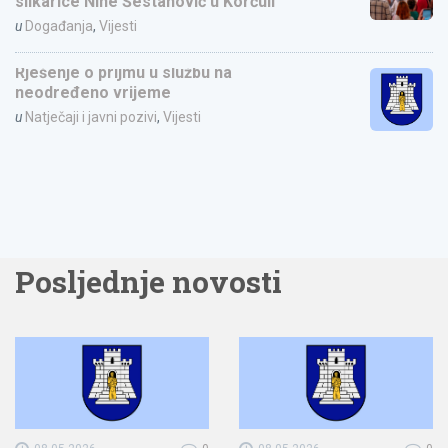
slikarice Nine Šestanović u Korčuli
u
Događanja
,
Vijesti
Rješenje o prijmu u službu na
neodređeno vrijeme
u
Natječaji i javni pozivi
,
Vijesti
Posljednje novosti