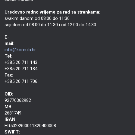
Uredovno radno vrijeme za rad sa strankama:
svakim danom od 08:00 do 11:30
srijedom od 08:00 do 11:30 i od 12:00 do 14:30
E-
mail:
info@korcula.hr
Tel:
+385 20 711 143
+385 20 711 184
Fax:
+385 20 711 706
OIB:
92770362982
MB:
2681749
IBAN:
HR5023900011820400008
SWIFT: