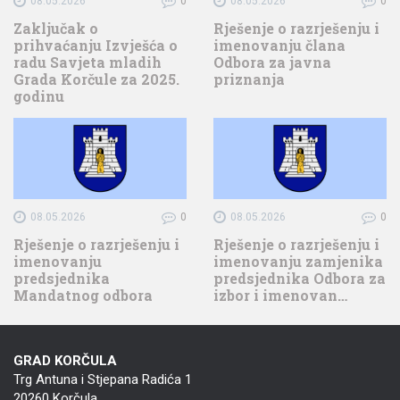
08.05.2026
0
08.05.2026
0
Zaključak o
Rješenje o razrješenju i
prihvaćanju Izvješća o
imenovanju člana
radu Savjeta mladih
Odbora za javna
Grada Korčule za 2025.
priznanja
godinu
08.05.2026
0
08.05.2026
0
Rješenje o razrješenju i
Rješenje o razrješenju i
imenovanju
imenovanju zamjenika
predsjednika
predsjednika Odbora za
Mandatnog odbora
izbor i imenovan…
GRAD KORČULA
Trg Antuna i Stjepana Radića 1
20260 Korčula