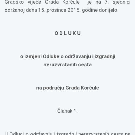
Gradsko vijeće Grada Korčule je na 7. sjednici
održanoj dana 15. prosinca 2015. godine donijelo
O D L U K U
o izmjeni Odluke o održavanju i izgradnji
nerazvrstanih cesta
na području Grada Korčule
Članak 1.
U Odluci o održavnju i izgradnji nerazvrstanih cesta na