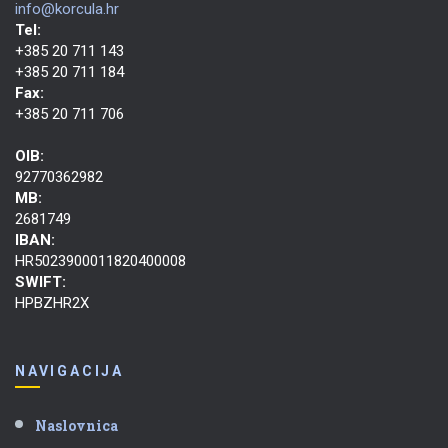
info@korcula.hr
Tel:
+385 20 711 143
+385 20 711 184
Fax:
+385 20 711 706
OIB:
92770362982
MB:
2681749
IBAN:
HR5023900011820400008
SWIFT:
HPBZHR2X
NAVIGACIJA
Naslovnica