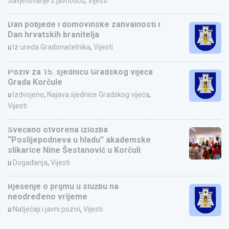
Savjetovanje s javnošću
,
Vijesti
Dan pobjede i domovinske zahvalnosti i
Dan hrvatskih branitelja
u
Iz ureda Gradonačelnika
,
Vijesti
Poziv za 15. sjednicu Gradskog vijeća
Grada Korčule
u
Izdvojeno
,
Najava sjednice Gradskog vijeća
,
Vijesti
Svečano otvorena izložba
“Poslijepodneva u hladu” akademske
slikarice Nine Šestanović u Korčuli
u
Događanja
,
Vijesti
Rješenje o prijmu u službu na
neodređeno vrijeme
u
Natječaji i javni pozivi
,
Vijesti