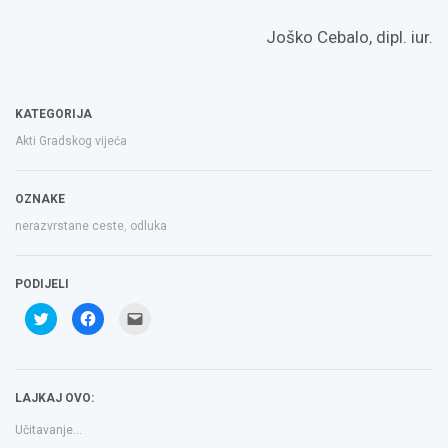
Joško Cebalo, dipl. iur.
KATEGORIJA
Akti Gradskog vijeća
OZNAKE
nerazvrstane ceste
,
odluka
PODIJELI
Podijeli
Klikom
Click
na
podijelite
to
Twitteru
na
email
(Otvara
Facebooku(Otvara
a
se
se
link
u
u
to
novom
novom
a
LAJKAJ OVO:
prozoru)
prozoru)
friend(Otvara
se
u
Učitavanje...
novom
prozoru)