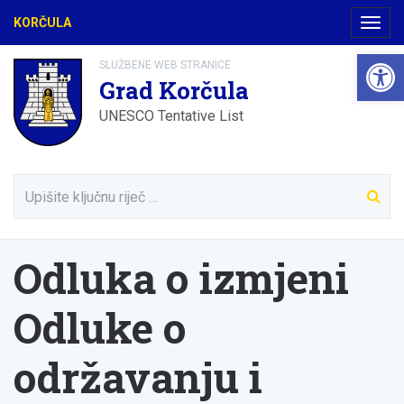
KORČULA
Navig
Open 
SLUŽBENE WEB STRANICE
Grad Korčula
UNESCO Tentative List
Odluka o izmjeni
Odluke o
održavanju i