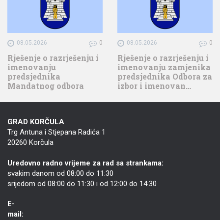
08.05.2026
0
08.05.2026
0
Rješenje o razrješenju i
Rješenje o razrješenju i
imenovanju
imenovanju zamjenika
predsjednika
predsjednika Odbora za
Mandatnog odbora
izbor i imenovan…
GRAD KORČULA
Trg Antuna i Stjepana Radića 1
20260 Korčula
Uredovno radno vrijeme za rad sa strankama:
svakim danom od 08:00 do 11:30
srijedom od 08:00 do 11:30 i od 12:00 do 14:30
E-
mail: