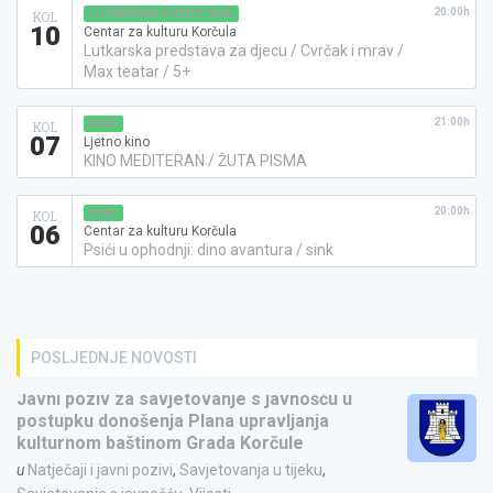
20:00h
LUTKARSKA PREDSTAVA
KOL
10
Centar za kulturu Korčula
Lutkarska predstava za djecu / Cvrčak i mrav /
Max teatar / 5+
21:00h
KINO
KOL
07
Ljetno kino
KINO MEDITERAN / ŽUTA PISMA
20:00h
KINO
KOL
06
Centar za kulturu Korčula
Psići u ophodnji: dino avantura / sink
POSLJEDNJE NOVOSTI
Javni poziv za savjetovanje s javnošću u
postupku donošenja Plana upravljanja
kulturnom baštinom Grada Korčule
u
Natječaji i javni pozivi
,
Savjetovanja u tijeku
,