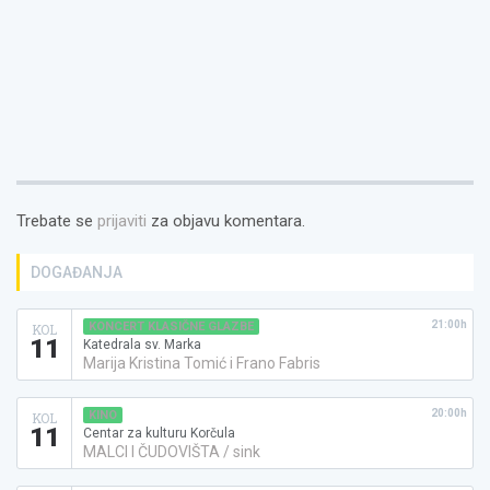
Trebate se
prijaviti
za objavu komentara.
DOGAĐANJA
21:00h
KONCERT KLASIČNE GLAZBE
KOL
11
Katedrala sv. Marka
Marija Kristina Tomić i Frano Fabris
20:00h
KINO
KOL
11
Centar za kulturu Korčula
MALCI I ČUDOVIŠTA / sink