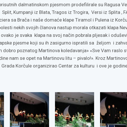
prisutnih dalmatinskom pjesmom prodefilirale su Ragusa V
Split, Kumpanji iz Blata, Tragos iz Trogira, Versi iz Splita , 
ciera sa Brača i naše domaće klape Tiramol i Pulena iz Korču
bolesti nekih svojih članova nastup morala otkazati klapa Ne
i ovako je svaka klapa na svoj način pobrala pljesak i odušev
klapske pjesme koji su ih zasigurno ispratili sa željom i zah
m dobro poznatog Martinova koledavanja» «Sve Vam raslo s
ine nam se opet na Martinovu litu – pivalo!». Kroz Martinovo
 Grada Korčule organizirao Centar za kulturu i ove je godine