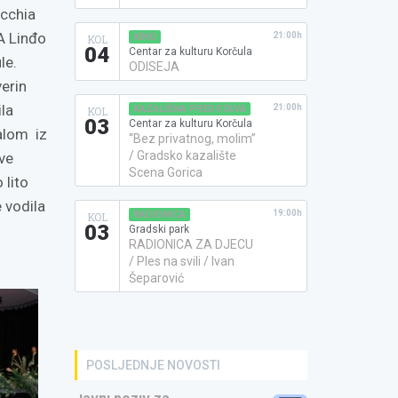
ecchia
FA Linđo
21:00h
KINO
KOL
04
Centar za kulturu Korčula
le.
ODISEJA
verin
ila
21:00h
KAZALIŠNA PREDSTAVA
KOL
03
Centar za kulturu Korčula
valom iz
“Bez privatnog, molim”
/ Gradsko kazalište
ve
Scena Gorica
 lito
 vodila
19:00h
RADIONICA
KOL
03
Gradski park
RADIONICA ZA DJECU
/ Ples na svili / Ivan
Šeparović
POSLJEDNJE NOVOSTI