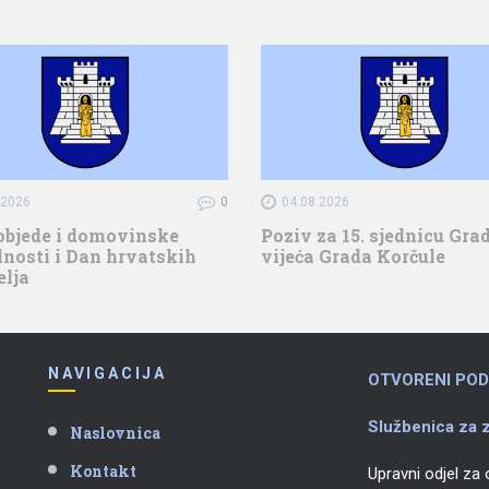
.2026
0
04.08.2026
objede i domovinske
Poziv za 15. sjednicu Gr
nosti i Dan hrvatskih
vijeća Grada Korčule
elja
NAVIGACIJA
OTVORENI POD
Službenica za z
Naslovnica
Kontakt
Upravni odjel za