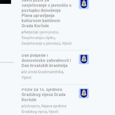
Javni poziv za
savjetovanje s javnošću u
postupku donošenja
Plana upravljanja
kulturnom baštinom
Grada Korčule
u
Natječaji i javni pozivi
,
Savjetovanja u tijeku
,
Savjetovanje s javnošću
,
Vijesti
Dan pobjede i
domovinske zahvalnosti i
Dan hrvatskih branitelja
u
Iz ureda Gradonačelnika
,
Vijesti
Poziv za 15. sjednicu
Gradskog vijeća Grada
Korčule
u
Izdvojeno
,
Najava sjednice
Gradskog vijeća
,
Vijesti