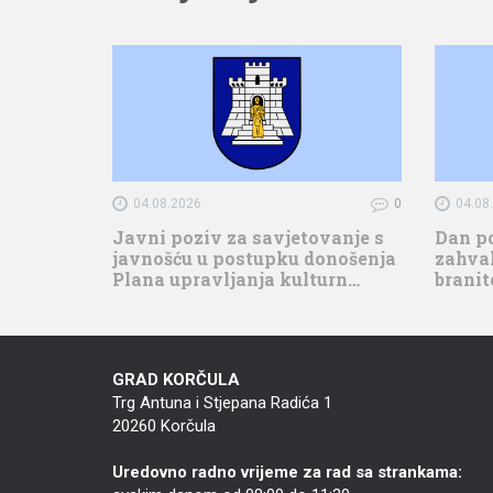
04.08.2026
0
04.08
Javni poziv za savjetovanje s
Dan p
javnošću u postupku donošenja
zahval
Plana upravljanja kulturn…
branit
GRAD KORČULA
Trg Antuna i Stjepana Radića 1
20260 Korčula
Uredovno radno vrijeme za rad sa strankama: