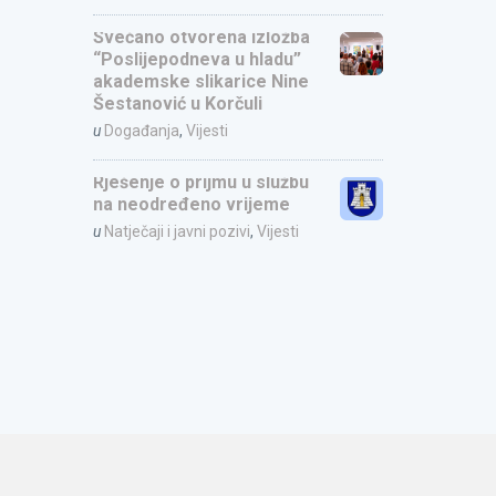
Svečano otvorena izložba
“Poslijepodneva u hladu”
akademske slikarice Nine
Šestanović u Korčuli
u
Događanja
,
Vijesti
Rješenje o prijmu u službu
na neodređeno vrijeme
u
Natječaji i javni pozivi
,
Vijesti