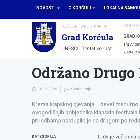
NOVOSTI
O KORČULI
LOKALNA SAMO
KONTAKT
SLUŽBENE WEB STRANICE
Grad Korčula
GRAD K
Trg Antun
UNESCO Tentative List
20260 Ko
Održano Drugo 
18.11.2009
Komentirajte
Krema klapskog pjevanja – devet trenutno p
ovogodišnjih pobjednika klapskih festivala 
priredbama nastupilo je na drugom po redu 
U dvije večeri na
KATEGORIJA