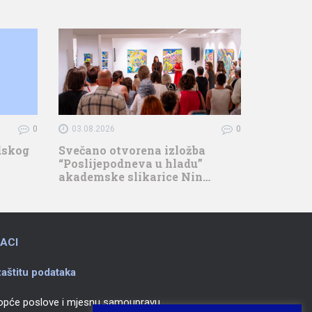
0
03.08.2026
0
adskog
Svečano otvorena izložba
“Poslijepodneva u hladu”
akademske slikarice Nin…
ACI
aštitu podataka
 opće poslove i mjesnu samoupravu