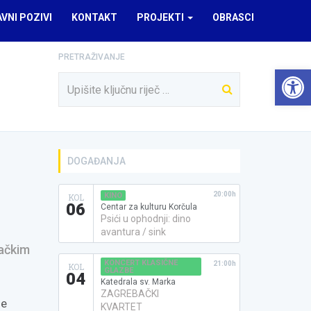
AVNI POZIVI
KONTAKT
PROJEKTI
OBRASCI
PRETRAŽIVANJE
Open 
DOGAĐANJA
20:00h
KINO
KOL
06
Centar za kulturu Korčula
Psići u ophodnji: dino
avantura / sink
vačkim
KONCERT KLASIČNE
21:00h
KOL
GLAZBE
04
Katedrala sv. Marka
ZAGREBAČKI
ne
KVARTET