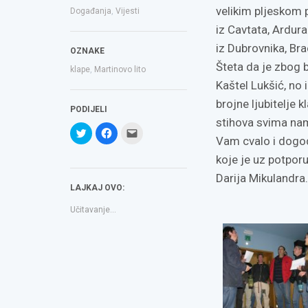
velikim pljeskom 
Događanja
,
Vijesti
iz Cavtata, Ardura 
iz Dubrovnika, Bra
OZNAKE
Šteta da je zbog 
klape
,
Martinovo lito
Kaštel Lukšić, no 
brojne ljubitelje 
PODIJELI
stihova svima na
Podijeli
Klikom
Click
na
podijelite
to
Vam cvalo i dogod
Twitteru
na
email
(Otvara
Facebooku(Otvara
a
koje je uz potporu
se
se
link
u
u
to
Darija Mikulandra.
novom
novom
a
LAJKAJ OVO:
prozoru)
prozoru)
friend(Otvara
se
u
Učitavanje...
novom
prozoru)