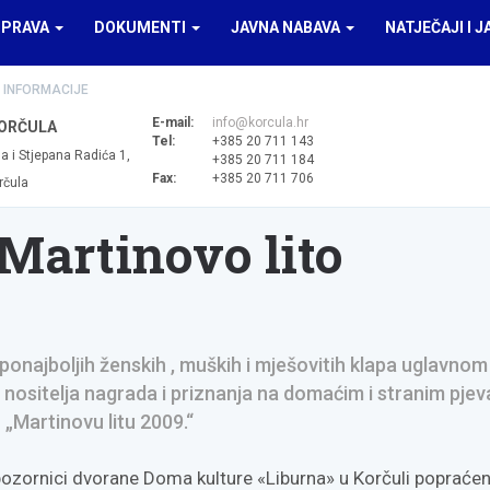
UPRAVA
DOKUMENTI
JAVNA NABAVA
NATJEČAJI I J
 INFORMACIJE
E-mail:
info@korcula.hr
ORČULA
Tel:
+385 20 711 143
a i Stjepana Radića 1,
+385 20 711 184
Fax:
+385 20 711 706
rčula
Martinovo lito
onajboljih ženskih , muških i mješovitih klapa uglavnom
i nositelja nagrada i priznanja na domaćim i stranim pje
„Martinovu litu 2009.“
 pozornici dvorane Doma kulture «Liburna» u Korčuli popraće