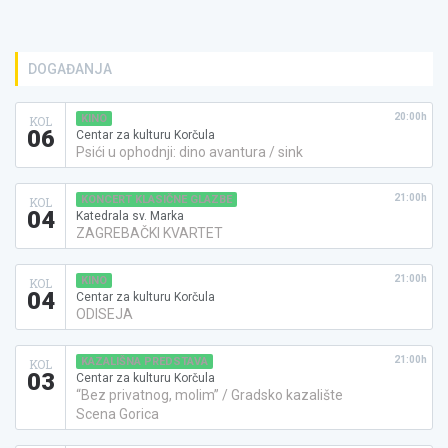
DOGAĐANJA
20:00h
KINO
KOL
06
Centar za kulturu Korčula
Psići u ophodnji: dino avantura / sink
21:00h
KONCERT KLASIČNE GLAZBE
KOL
04
Katedrala sv. Marka
ZAGREBAČKI KVARTET
21:00h
KINO
KOL
04
Centar za kulturu Korčula
ODISEJA
21:00h
KAZALIŠNA PREDSTAVA
KOL
03
Centar za kulturu Korčula
“Bez privatnog, molim” / Gradsko kazalište
Scena Gorica