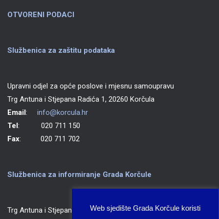
OTVORENI PODACI
Službenica za zaštitu podataka
Upravni odjel za opće poslove i mjesnu samoupravu
Trg Antuna i Stjepana Radića 1, 20260 Korčula
Email
:
info@korcula.hr
Tel
: 020 711 150
Fax
: 020 711 702
Službenica za informiranje Grada Korčule
Web sjedište Grada Korčule koristi
Trg Antuna i Stjepana Radića 1, 20260 Korčula