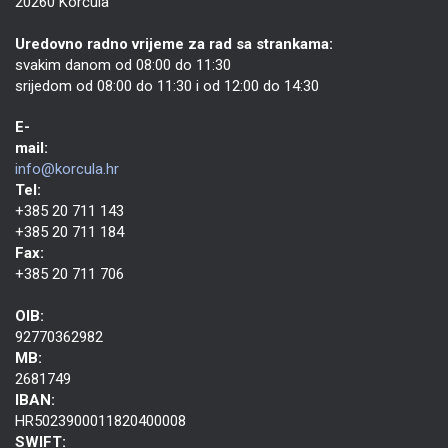
20260 Korčula
Uredovno radno vrijeme za rad sa strankama:
svakim danom od 08:00 do 11:30
srijedom od 08:00 do 11:30 i od 12:00 do 14:30
E-
mail:
info@korcula.hr
Tel:
+385 20 711 143
+385 20 711 184
Fax:
+385 20 711 706
OIB:
92770362982
MB:
2681749
IBAN:
HR5023900011820400008
SWIFT: