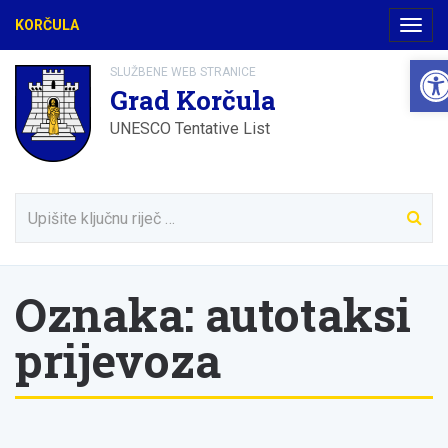
KORČULA
Navig
Ope
SLUŽBENE WEB STRANICE
Grad Korčula
UNESCO Tentative List
Oznaka:
autotaksi
prijevoza