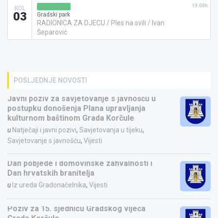
19:00h
RADIONICA
KOL
03
Gradski park
RADIONICA ZA DJECU / Ples na svili / Ivan
Šeparović
POSLJEDNJE NOVOSTI
Javni poziv za savjetovanje s javnošću u
postupku donošenja Plana upravljanja
kulturnom baštinom Grada Korčule
u
Natječaji i javni pozivi
,
Savjetovanja u tijeku
,
Savjetovanje s javnošću
,
Vijesti
Dan pobjede i domovinske zahvalnosti i
Dan hrvatskih branitelja
u
Iz ureda Gradonačelnika
,
Vijesti
Poziv za 15. sjednicu Gradskog vijeća