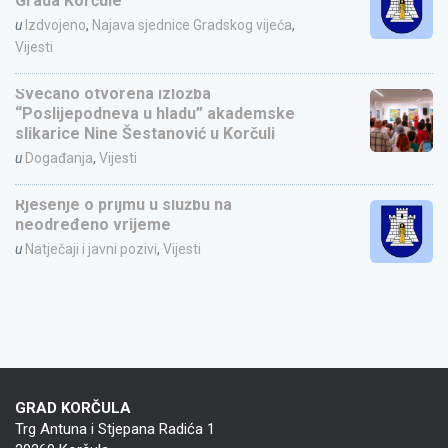
Grada Korčule
u
Izdvojeno
,
Najava sjednice Gradskog vijeća
,
Vijesti
Svečano otvorena izložba
“Poslijepodneva u hladu” akademske
slikarice Nine Šestanović u Korčuli
u
Događanja
,
Vijesti
Rješenje o prijmu u službu na
neodređeno vrijeme
u
Natječaji i javni pozivi
,
Vijesti
GRAD KORČULA
Trg Antuna i Stjepana Radića 1