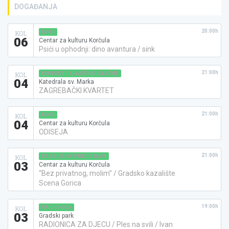
DOGAĐANJA
20:00h
KINO
KOL
06
Centar za kulturu Korčula
Psići u ophodnji: dino avantura / sink
21:00h
KONCERT KLASIČNE GLAZBE
KOL
04
Katedrala sv. Marka
ZAGREBAČKI KVARTET
21:00h
KINO
KOL
04
Centar za kulturu Korčula
ODISEJA
21:00h
KAZALIŠNA PREDSTAVA
KOL
03
Centar za kulturu Korčula
“Bez privatnog, molim” / Gradsko kazalište
Scena Gorica
19:00h
RADIONICA
KOL
03
Gradski park
RADIONICA ZA DJECU / Ples na svili / Ivan