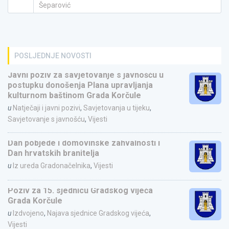
Šeparović
POSLJEDNJE NOVOSTI
Javni poziv za savjetovanje s javnošću u
postupku donošenja Plana upravljanja
kulturnom baštinom Grada Korčule
u
Natječaji i javni pozivi
,
Savjetovanja u tijeku
,
Savjetovanje s javnošću
,
Vijesti
Dan pobjede i domovinske zahvalnosti i
Dan hrvatskih branitelja
u
Iz ureda Gradonačelnika
,
Vijesti
Poziv za 15. sjednicu Gradskog vijeća
Grada Korčule
u
Izdvojeno
,
Najava sjednice Gradskog vijeća
,
Vijesti