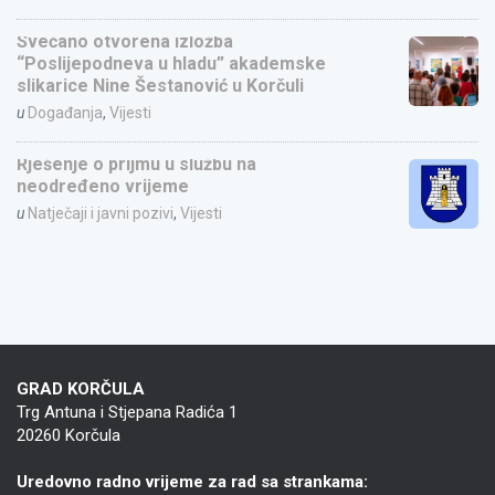
Svečano otvorena izložba
“Poslijepodneva u hladu” akademske
slikarice Nine Šestanović u Korčuli
u
Događanja
,
Vijesti
Rješenje o prijmu u službu na
neodređeno vrijeme
u
Natječaji i javni pozivi
,
Vijesti
GRAD KORČULA
Trg Antuna i Stjepana Radića 1
20260 Korčula
Uredovno radno vrijeme za rad sa strankama: