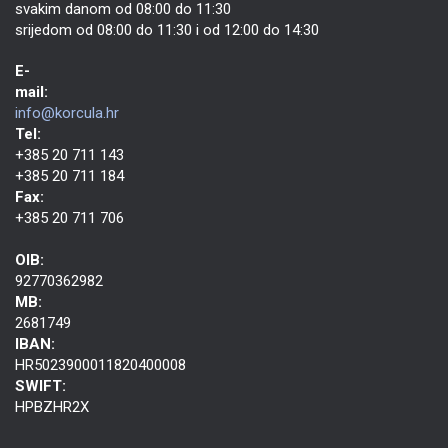
svakim danom od 08:00 do 11:30
srijedom od 08:00 do 11:30 i od 12:00 do 14:30
E-
mail:
info@korcula.hr
Tel:
+385 20 711 143
+385 20 711 184
Fax:
+385 20 711 706
OIB:
92770362982
MB:
2681749
IBAN:
HR5023900011820400008
SWIFT:
HPBZHR2X