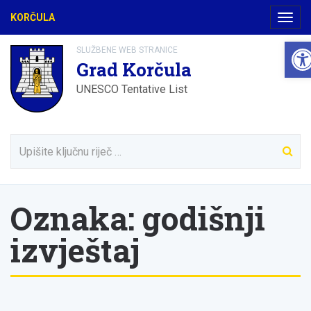
KORČULA
Navig
Ope
SLUŽBENE WEB STRANICE
Grad Korčula
UNESCO Tentative List
Oznaka:
godišnji
izvještaj