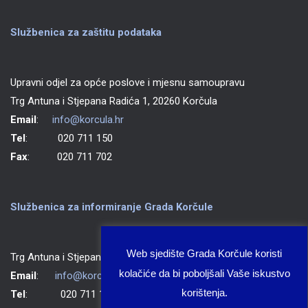
Službenica za zaštitu podataka
Upravni odjel za opće poslove i mjesnu samoupravu
Trg Antuna i Stjepana Radića 1, 20260 Korčula
Email
:
info@korcula.hr
Tel
: 020 711 150
Fax
: 020 711 702
Službenica za informiranje Grada Korčule
Web sjedište Grada Korčule koristi
Trg Antuna i Stjepana Radića 1, 20260 Korčula
kolačiće da bi poboljšali Vaše iskustvo
Email
:
info@korcula.hr
korištenja.
Tel
: 020 711 150