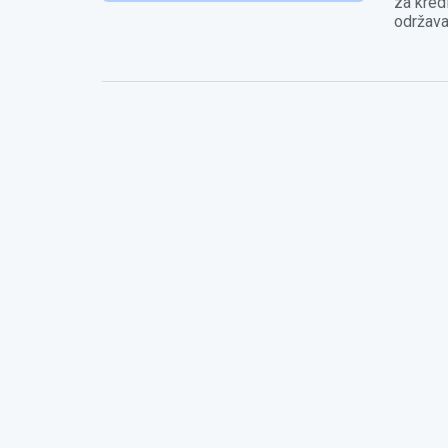
za kred
održava