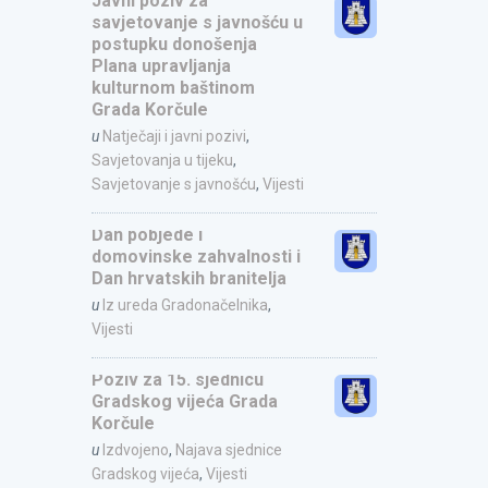
Javni poziv za
savjetovanje s javnošću u
postupku donošenja
Plana upravljanja
kulturnom baštinom
Grada Korčule
u
Natječaji i javni pozivi
,
Savjetovanja u tijeku
,
Savjetovanje s javnošću
,
Vijesti
Dan pobjede i
domovinske zahvalnosti i
Dan hrvatskih branitelja
u
Iz ureda Gradonačelnika
,
Vijesti
Poziv za 15. sjednicu
Gradskog vijeća Grada
Korčule
u
Izdvojeno
,
Najava sjednice
Gradskog vijeća
,
Vijesti