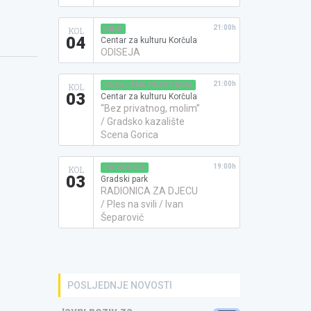
21:00h
KINO
KOL
04
Centar za kulturu Korčula
ODISEJA
21:00h
KAZALIŠNA PREDSTAVA
KOL
03
Centar za kulturu Korčula
“Bez privatnog, molim”
/ Gradsko kazalište
Scena Gorica
19:00h
RADIONICA
KOL
03
Gradski park
RADIONICA ZA DJECU
/ Ples na svili / Ivan
Šeparović
POSLJEDNJE NOVOSTI