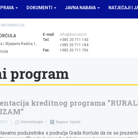
UPRAVA
DOKUMENTI
JAVNA NABAVA
NATJEČAJI I J
 INFORMACIJE
E-mail:
info@korcula.hr
ORČULA
Tel:
+385 20 711 143
a i Stjepana Radića 1,
+385 20 711 184
Fax:
+385 20 711 706
rčula
ni program
entacija kreditnog programa “RURAL
IZAM”
.2011
Komentirajte
Najave
,
Vijesti
tavamo poduzetnike s područja Grada Korčule da će se prezenta