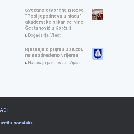
Svečano otvorena izložba
“Poslijepodneva u hladu”
akademske slikarice Nine
Šestanović u Korčuli
u
Događanja
,
Vijesti
Rješenje o prijmu u službu
na neodređeno vrijeme
u
Natječaji i javni pozivi
,
Vijesti
ACI
aštitu podataka