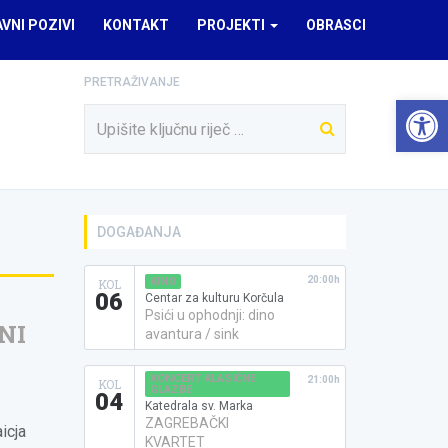
AVNI POZIVI
KONTAKT
PROJEKTI
OBRASCI
PRETRAŽIVANJE
Open 
DOGAĐANJA
20:00h
KINO
KOL
06
Centar za kulturu Korčula
Psići u ophodnji: dino
NI
avantura / sink
KONCERT KLASIČNE
21:00h
KOL
GLAZBE
04
Katedrala sv. Marka
ZAGREBAČKI
icja
KVARTET