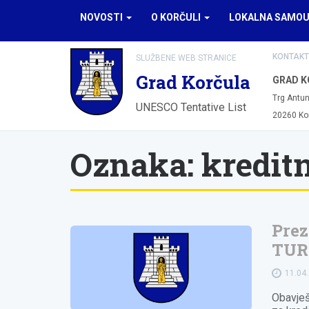
NOVOSTI
O KORČULI
LOKALNA SAMO
KONTAKT
SLUŽBENE WEB STRANICE
Grad Korčula
GRAD K
Trg Antun
UNESCO Tentative List
20260 Ko
Oznaka:
kredit
Prez
TUR
11.04
Obavješ