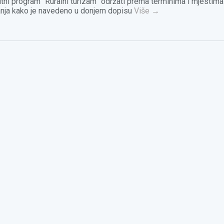
itni program “Ruralni turizam” održati prema terminima i mjestima
nja kako je navedeno u donjem dopisu
Više
→