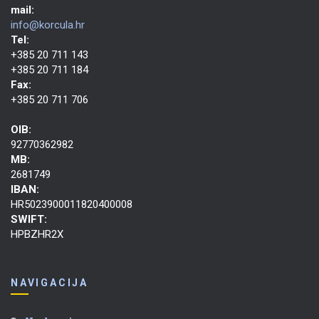
mail:
info@korcula.hr
Tel:
+385 20 711 143
+385 20 711 184
Fax:
+385 20 711 706
OIB:
92770362982
MB:
2681749
IBAN:
HR5023900011820400008
SWIFT:
HPBZHR2X
NAVIGACIJA