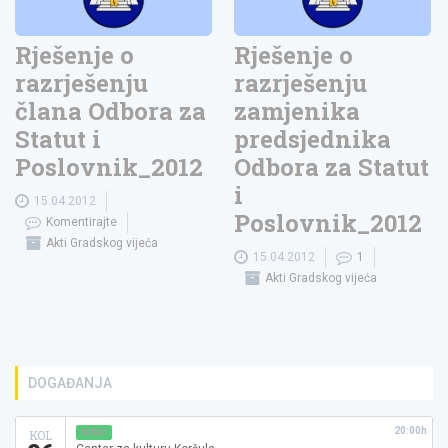
Rješenje o
Rješenje o
razrješenju
razrješenju
člana Odbora za
zamjenika
Statut i
predsjednika
Poslovnik_2012
Odbora za Statut
i
15.04.2012
Poslovnik_2012
Komentirajte
Akti Gradskog vijeća
15.04.2012
1
Akti Gradskog vijeća
DOGAĐANJA
20:00h
KINO
KOL