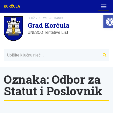
KORČULA
Navig
Ope
SLUŽBENE WEB STRANICE
Grad Korčula
UNESCO Tentative List
Oznaka:
Odbor za
Statut i Poslovnik