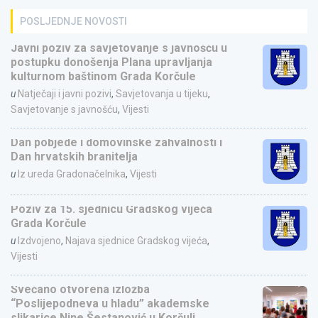
POSLJEDNJE NOVOSTI
Javni poziv za savjetovanje s javnošću u
postupku donošenja Plana upravljanja
kulturnom baštinom Grada Korčule
u
Natječaji i javni pozivi
,
Savjetovanja u tijeku
,
Savjetovanje s javnošću
,
Vijesti
Dan pobjede i domovinske zahvalnosti i
Dan hrvatskih branitelja
u
Iz ureda Gradonačelnika
,
Vijesti
Poziv za 15. sjednicu Gradskog vijeća
Grada Korčule
u
Izdvojeno
,
Najava sjednice Gradskog vijeća
,
Vijesti
Svečano otvorena izložba
“Poslijepodneva u hladu” akademske
slikarice Nine Šestanović u Korčuli