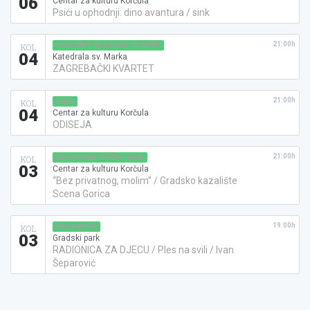
06
Centar za kulturu Korčula
Psići u ophodnji: dino avantura / sink
21:00h
KONCERT KLASIČNE GLAZBE
KOL
04
Katedrala sv. Marka
ZAGREBAČKI KVARTET
21:00h
KINO
KOL
04
Centar za kulturu Korčula
ODISEJA
21:00h
KAZALIŠNA PREDSTAVA
KOL
03
Centar za kulturu Korčula
“Bez privatnog, molim” / Gradsko kazalište
Scena Gorica
19:00h
RADIONICA
KOL
03
Gradski park
RADIONICA ZA DJECU / Ples na svili / Ivan
Šeparović