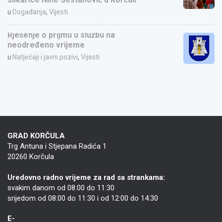
u
Događanja
,
Vijesti
Rješenje o prijmu u službu na
neodređeno vrijeme
u
Natječaji i javni pozivi
,
Vijesti
GRAD KORČULA
Trg Antuna i Stjepana Radića 1
20260 Korčula
Uredovno radno vrijeme za rad sa strankama:
svakim danom od 08:00 do 11:30
srijedom od 08:00 do 11:30 i od 12:00 do 14:30
E-