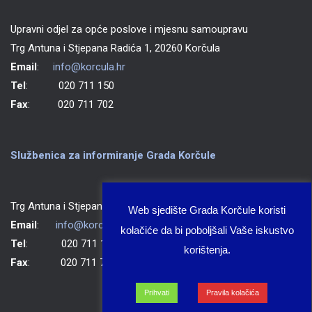
Upravni odjel za opće poslove i mjesnu samoupravu
Trg Antuna i Stjepana Radića 1, 20260 Korčula
Email
:
info@korcula.hr
Tel
: 020 711 150
Fax
: 020 711 702
Službenica za informiranje Grada Korčule
Trg Antuna i Stjepana Radića 1, 20260 Korčula
Web sjedište Grada Korčule koristi
Email
:
info@korcula.hr
kolačiće da bi poboljšali Vaše iskustvo
Tel
: 020 711 150
korištenja.
Fax
: 020 711 702
Prihvati
Pravila kolačića