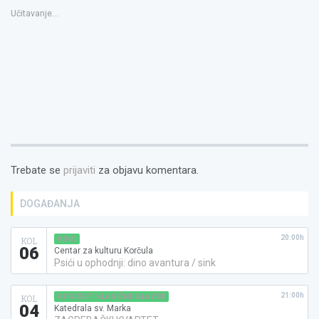
se
u
Učitavanje...
novom
prozoru)
Trebate se
prijaviti
za objavu komentara.
DOGAĐANJA
20:00h
KINO
KOL
06
Centar za kulturu Korčula
Psići u ophodnji: dino avantura / sink
21:00h
KONCERT KLASIČNE GLAZBE
KOL
04
Katedrala sv. Marka