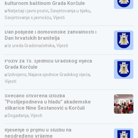
kulturnom baštinom Grada Korčule
u
Natječaji i javni pozivi
,
Savjetovanja u tijeku
,
Savjetovanje s javnošću
,
Vijesti
Dan pobjede i domovinske zahvalnosti i
Dan hrvatskih branitelja
u
Iz ureda Gradonačelnika
,
Vijesti
Poziv za 15. sjednicu Gradskog vijeća
Grada Korčule
u
Izdvojeno
,
Najava sjednice Gradskog vijeća
,
Vijesti
Svečano otvorena izložba
“Poslijepodneva u hladu” akademske
slikarice Nine Šestanović u Korčuli
u
Događanja
,
Vijesti
Rješenje o prijmu u službu na
neodređeno vrijeme