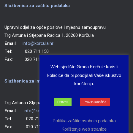
Službenica za zaštitu podataka
Upravni odjel za opće poslove i mjesnu samoupravu
Trg Antuna i Stjepana Radića 1, 20260 Korčula
Email
:
info@korcula.hr
Tel
: 020 711 150
Fax
: 020 711 702
Web sjedište Grada Korčule koristi
kolačiće da bi poboljšali Vaše iskustvo
Službenica za informiranje Grada Korčule
korištenja.
Trg Antuna i Stjepana Radića 1, 20260 Korčula
Prihvati
Pravila kolačića
Email
:
info@korcula.hr
Tel
: 020 711 150
Politika zaštite osobnih podataka
Fax
: 020 711 702
Korištenje web stranice