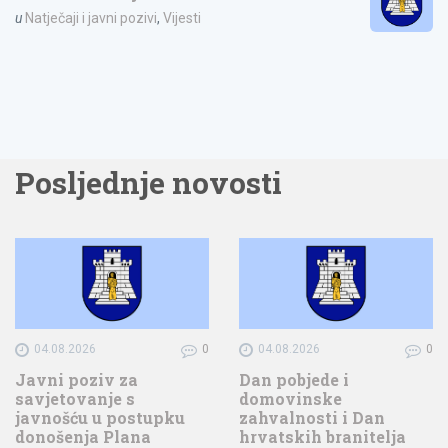
u
Natječaji i javni pozivi
,
Vijesti
Posljednje novosti
04.08.2026
0
04.08.2026
0
Javni poziv za
Dan pobjede i
savjetovanje s
domovinske
javnošću u postupku
zahvalnosti i Dan
donošenja Plana
hrvatskih branitelja