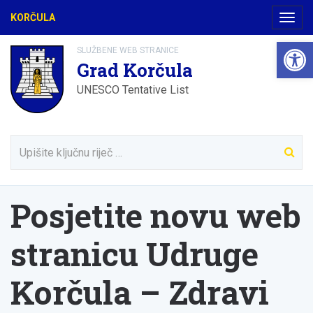
KORČULA
Navig
Open 
SLUŽBENE WEB STRANICE
Grad Korčula
UNESCO Tentative List
Posjetite novu web
stranicu Udruge
Korčula – Zdravi