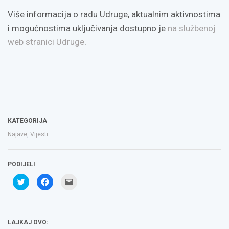
Više informacija o radu Udruge, aktualnim aktivnostima
i mogućnostima uključivanja dostupno je
na službenoj
web stranici Udruge
.
KATEGORIJA
Najave
,
Vijesti
PODIJELI
Podijeli
Klikom
Click
na
podijelite
to
Twitteru
na
email
(Otvara
Facebooku(Otvara
a
se
se
link
u
u
to
novom
novom
a
LAJKAJ OVO:
prozoru)
prozoru)
friend(Otvara