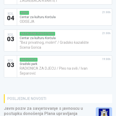
ZAGREBAČKI KVARTET
21:00h
KINO
KOL
04
Centar za kulturu Korčula
ODISEJA
21:00h
KAZALIŠNA PREDSTAVA
KOL
03
Centar za kulturu Korčula
“Bez privatnog, molim” / Gradsko kazalište
Scena Gorica
19:00h
RADIONICA
KOL
03
Gradski park
RADIONICA ZA DJECU / Ples na svili / Ivan
Šeparović
POSLJEDNJE NOVOSTI
Javni poziv za savjetovanje s javnošću u
postupku donošenja Plana upravljanja