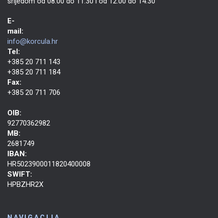
srijedom od 08:00 do 11:30 i od 12:00 do 14:30
E-
mail:
info@korcula.hr
Tel:
+385 20 711 143
+385 20 711 184
Fax:
+385 20 711 706
OIB:
92770362982
MB:
2681749
IBAN:
HR5023900011820400008
SWIFT:
HPBZHR2X
NAVIGACIJA