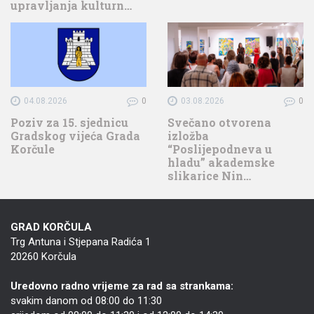
upravljanja kulturn…
04.08.2026
0
03.08.2026
0
Poziv za 15. sjednicu
Svečano otvorena
Gradskog vijeća Grada
izložba
Korčule
“Poslijepodneva u
hladu” akademske
slikarice Nin…
GRAD KORČULA
Trg Antuna i Stjepana Radića 1
20260 Korčula
Uredovno radno vrijeme za rad sa strankama:
svakim danom od 08:00 do 11:30