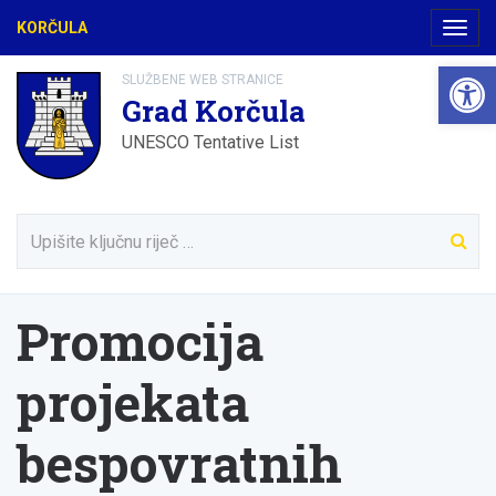
KORČULA
Navig
Open 
SLUŽBENE WEB STRANICE
Grad Korčula
UNESCO Tentative List
Promocija
projekata
bespovratnih