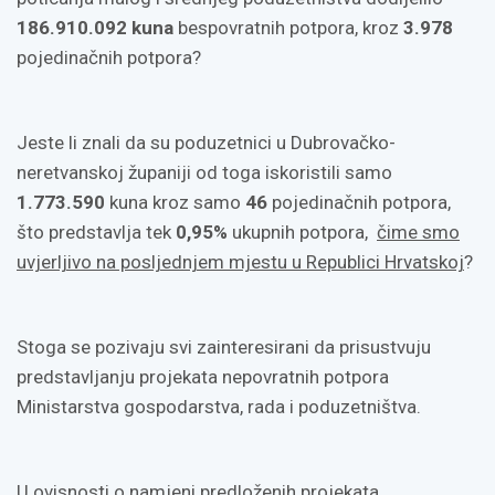
186.910.092 kuna
bespovratnih potpora, kroz
3.978
pojedinačnih potpora?
Jeste li znali da su poduzetnici u Dubrovačko-
neretvanskoj županiji od toga iskoristili samo
1.773.590
kuna kroz samo
46
pojedinačnih potpora,
što predstavlja tek
0,95%
ukupnih potpora,
čime smo
uvjerljivo na posljednjem mjestu u Republici Hrvatskoj
?
Stoga se pozivaju svi zainteresirani da prisustvuju
predstavljanju projekata nepovratnih potpora
Ministarstva gospodarstva, rada i poduzetništva.
U ovisnosti o namjeni predloženih projekata