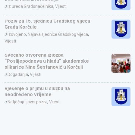
u
Iz ureda Gradonačelnika
,
Vijesti
Poziv za 15. sjednicu Gradskog vijeća
Grada Korčule
u
Izdvojeno
,
Najava sjednice Gradskog vijeća
,
Vijesti
Svečano otvorena izložba
“Poslijepodneva u hladu” akademske
slikarice Nine Šestanović u Korčuli
u
Događanja
,
Vijesti
Rješenje o prijmu u službu na
neodređeno vrijeme
u
Natječaji i javni pozivi
,
Vijesti