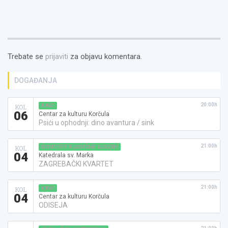
Trebate se
prijaviti
za objavu komentara.
DOGAĐANJA
20:00h
KINO
KOL
06
Centar za kulturu Korčula
Psići u ophodnji: dino avantura / sink
21:00h
KONCERT KLASIČNE GLAZBE
KOL
04
Katedrala sv. Marka
ZAGREBAČKI KVARTET
21:00h
KINO
KOL
04
Centar za kulturu Korčula
ODISEJA