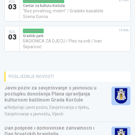
21:00h
KAZALIŠNA PREDSTAVA
KOL
03
Centar za kulturu Korčula
“Bez privatnog, molim” / Gradsko kazalište
Scena Gorica
19:00h
RADIONICA
KOL
03
Gradski park
RADIONICA ZA DJECU / Ples na svili / Ivan
Šeparović
POSLJEDNJE NOVOSTI
Javni poziv za savjetovanje s javnošću u
postupku donošenja Plana upravljanja
kulturnom baštinom Grada Korčule
u
Natječaji i javni pozivi
,
Savjetovanja u tijeku
,
Savjetovanje s javnošću
,
Vijesti
Dan pobjede i domovinske zahvalnosti i
Dan hrvatskih branitelja