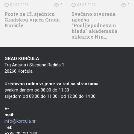
04.08.2026
0
03.08.2026
0
Poziv za 15. sjednicu
Svečano otvorena
Gradskog vijeća Grada
izložba
Korčule
“Poslijepodneva u
hladu” akademske
slikarice Nin…
GRAD KORČULA
Trg Antuna i Stjepana Radića 1
20260 Korčula
Uredovno radno vrijeme za rad sa strankama:
svakim danom od 08:00 do 11:30
srijedom od 08:00 do 11:30 i od 12:00 do 14:30
E-
mail:
info@korcula.hr
Tel:
+385 20 711 143