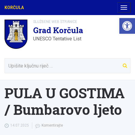
KORČULA
Navig
Open 
SLUŽBENE WEB STRANICE
Grad Korčula
UNESCO Tentative List
PULA U GOSTIMA
/ Bumbarovo ljeto
14.07.2025
Komentirajte