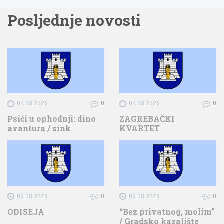
Posljednje novosti
04.08.2026
0
04.08.2026
0
Psići u ophodnji: dino
ZAGREBAČKI
avantura / sink
KVARTET
03.08.2026
0
03.08.2026
0
ODISEJA
“Bez privatnog, molim”
/ Gradsko kazalište