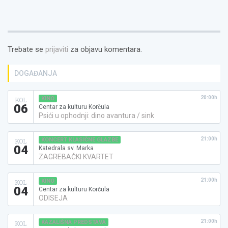
Trebate se
prijaviti
za objavu komentara.
DOGAĐANJA
20:00h
KINO
KOL
06
Centar za kulturu Korčula
Psići u ophodnji: dino avantura / sink
21:00h
KONCERT KLASIČNE GLAZBE
KOL
04
Katedrala sv. Marka
ZAGREBAČKI KVARTET
21:00h
KINO
KOL
04
Centar za kulturu Korčula
ODISEJA
21:00h
KAZALIŠNA PREDSTAVA
KOL