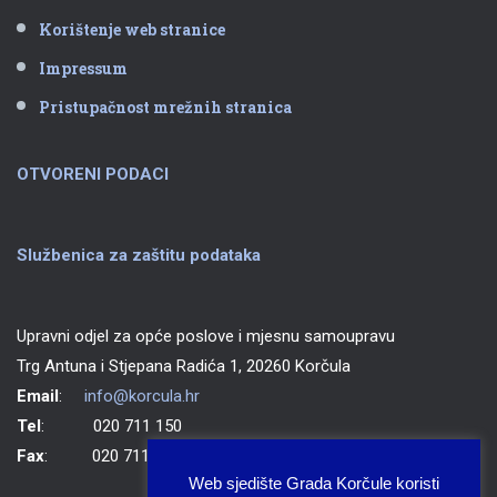
Korištenje web stranice
Impressum
Pristupačnost mrežnih stranica
OTVORENI PODACI
Službenica za zaštitu podataka
Upravni odjel za opće poslove i mjesnu samoupravu
Trg Antuna i Stjepana Radića 1, 20260 Korčula
Email
:
info@korcula.hr
Tel
: 020 711 150
Fax
: 020 711 702
Web sjedište Grada Korčule koristi