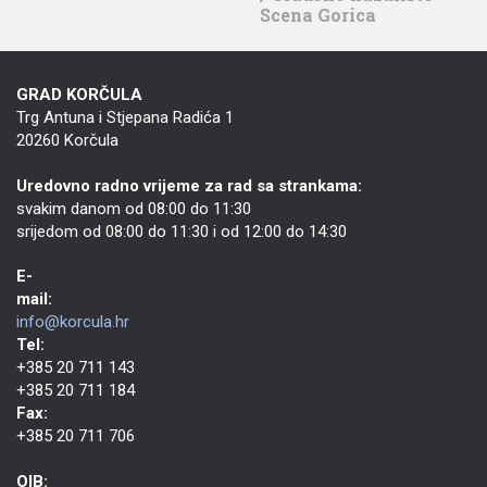
Scena Gorica
GRAD KORČULA
Trg Antuna i Stjepana Radića 1
20260 Korčula
Uredovno radno vrijeme za rad sa strankama:
svakim danom od 08:00 do 11:30
srijedom od 08:00 do 11:30 i od 12:00 do 14:30
E-
mail:
info@korcula.hr
Tel:
+385 20 711 143
+385 20 711 184
Fax:
+385 20 711 706
OIB: