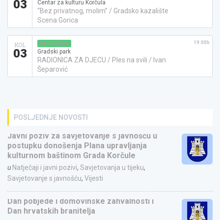
03
Centar za kulturu Korčula
“Bez privatnog, molim” / Gradsko kazalište
Scena Gorica
19:00h
RADIONICA
KOL
03
Gradski park
RADIONICA ZA DJECU / Ples na svili / Ivan
Šeparović
POSLJEDNJE NOVOSTI
Javni poziv za savjetovanje s javnošću u
postupku donošenja Plana upravljanja
kulturnom baštinom Grada Korčule
u
Natječaji i javni pozivi
,
Savjetovanja u tijeku
,
Savjetovanje s javnošću
,
Vijesti
Dan pobjede i domovinske zahvalnosti i
Dan hrvatskih branitelja