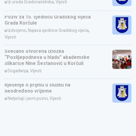
u
Iz ureda Gradonačelnika
,
Vijesti
Poziv za 15. sjednicu Gradskog vijeća
Grada Korčule
u
Izdvojeno
,
Najava sjednice Gradskog vijeća
,
Vijesti
Svečano otvorena izložba
“Poslijepodneva u hladu” akademske
slikarice Nine Šestanović u Korčuli
u
Događanja
,
Vijesti
Rješenje o prijmu u službu na
neodređeno vrijeme
u
Natječaji i javni pozivi
,
Vijesti