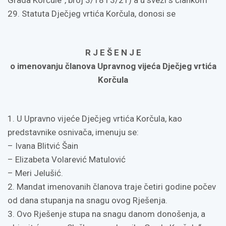
Grada Korčule“, broj 3/18 i 3/21) a u svezi s člankom
29. Statuta Dječjeg vrtića Korčula, donosi se
R J E Š E N J E
o imenovanju članova Upravnog vijeća Dječjeg vrtića
Korčula
1. U Upravno vijeće Dječjeg vrtića Korčula, kao
predstavnike osnivača, imenuju se:
– Ivana Blitvić Šain
– Elizabeta Volarević Matulović
– Meri Jelušić.
2. Mandat imenovanih članova traje četiri godine počev
od dana stupanja na snagu ovog Rješenja.
3. Ovo Rješenje stupa na snagu danom donošenja, a