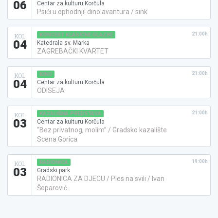
06
Centar za kulturu Korčula
Psići u ophodnji: dino avantura / sink
21:00h
KONCERT KLASIČNE GLAZBE
KOL
04
Katedrala sv. Marka
ZAGREBAČKI KVARTET
21:00h
KINO
KOL
04
Centar za kulturu Korčula
ODISEJA
21:00h
KAZALIŠNA PREDSTAVA
KOL
03
Centar za kulturu Korčula
“Bez privatnog, molim” / Gradsko kazalište
Scena Gorica
19:00h
RADIONICA
KOL
03
Gradski park
RADIONICA ZA DJECU / Ples na svili / Ivan
Šeparović