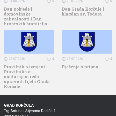
04.08.2026
0
29.07.2026
0
Dan pobjede i
Dan Grada Korčule i
domovinske
blagdan sv. Todora
zahvalnosti i Dan
hrvatskih branitelja
28.07.2026
0
28.07.2026
0
Pravilnik o izmjeni
Rješenje o prijmu
Pravilnika o
unutarnjem redu
upravnih tijela Grada
Korčule
GRAD KORČULA
Trg Antuna i Stjepana Radića 1