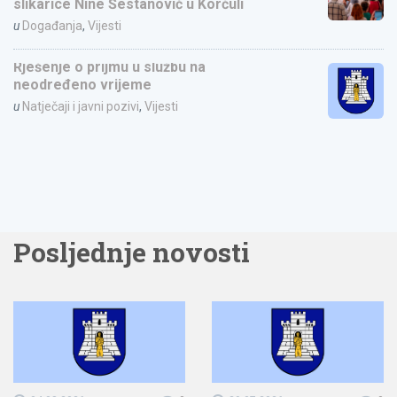
slikarice Nine Šestanović u Korčuli
u
Događanja
,
Vijesti
Rješenje o prijmu u službu na
neodređeno vrijeme
u
Natječaji i javni pozivi
,
Vijesti
Posljednje novosti