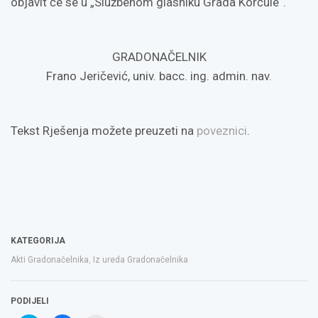
objavit će se u „Službenom glasniku Grada Korčule“.
GRADONAČELNIK
Frano Jeričević, univ. bacc. ing. admin. nav.
Tekst Rješenja možete preuzeti na
poveznici
.
KATEGORIJA
Akti Gradonačelnika
,
Iz ureda Gradonačelnika
PODIJELI