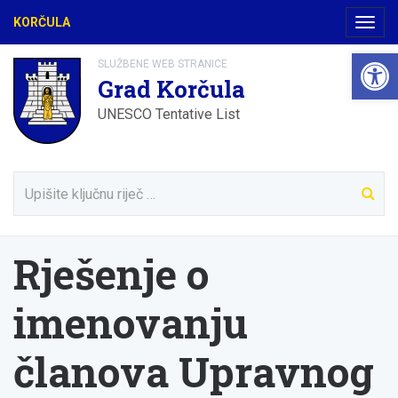
KORČULA
Navig
Open 
SLUŽBENE WEB STRANICE
Grad Korčula
UNESCO Tentative List
Rješenje o
imenovanju
članova Upravnog