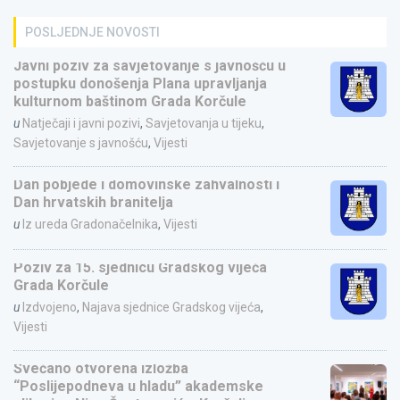
POSLJEDNJE NOVOSTI
Javni poziv za savjetovanje s javnošću u
postupku donošenja Plana upravljanja
kulturnom baštinom Grada Korčule
u
Natječaji i javni pozivi
,
Savjetovanja u tijeku
,
Savjetovanje s javnošću
,
Vijesti
Dan pobjede i domovinske zahvalnosti i
Dan hrvatskih branitelja
u
Iz ureda Gradonačelnika
,
Vijesti
Poziv za 15. sjednicu Gradskog vijeća
Grada Korčule
u
Izdvojeno
,
Najava sjednice Gradskog vijeća
,
Vijesti
Svečano otvorena izložba
“Poslijepodneva u hladu” akademske