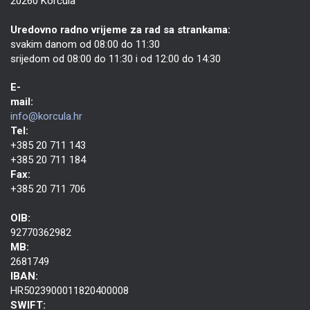
20260 Korčula
Uredovno radno vrijeme za rad sa strankama:
svakim danom od 08:00 do 11:30
srijedom od 08:00 do 11:30 i od 12:00 do 14:30
E-
mail:
info@korcula.hr
Tel:
+385 20 711 143
+385 20 711 184
Fax:
+385 20 711 706
OIB:
92770362982
MB:
2681749
IBAN:
HR5023900011820400008
SWIFT: