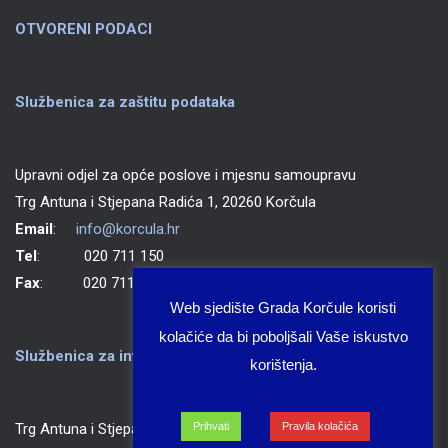
OTVORENI PODACI
Službenica za zaštitu podataka
Upravni odjel za opće poslove i mjesnu samoupravu
Trg Antuna i Stjepana Radića 1, 20260 Korčula
Email
:
info@korcula.hr
Tel
: 020 711 150
Fax
: 020 711 702
Web sjedište Grada Korčule koristi
kolačiće da bi poboljšali Vaše iskustvo
Službenica za informiranje Grada Korčule
korištenja.
Prihvati
Pravila kolačića
Trg Antuna i Stjepana Radića 1, 20260 Korčula