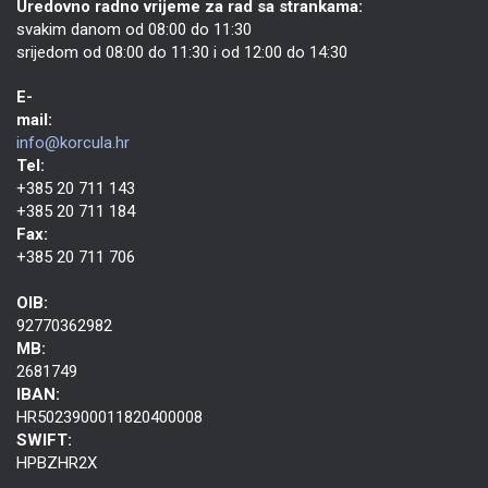
Uredovno radno vrijeme za rad sa strankama:
svakim danom od 08:00 do 11:30
srijedom od 08:00 do 11:30 i od 12:00 do 14:30
E-
mail:
info@korcula.hr
Tel:
+385 20 711 143
+385 20 711 184
Fax:
+385 20 711 706
OIB:
92770362982
MB:
2681749
IBAN:
HR5023900011820400008
SWIFT:
HPBZHR2X