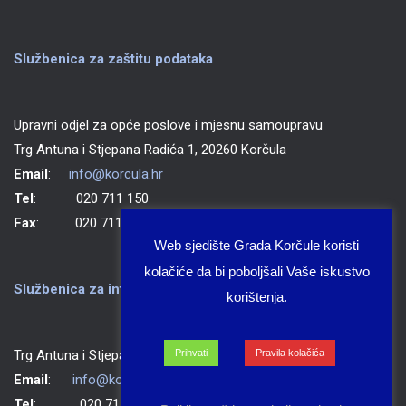
Službenica za zaštitu podataka
Upravni odjel za opće poslove i mjesnu samoupravu
Trg Antuna i Stjepana Radića 1, 20260 Korčula
Email
:
info@korcula.hr
Tel
: 020 711 150
Fax
: 020 711 702
Web sjedište Grada Korčule koristi
kolačiće da bi poboljšali Vaše iskustvo
Službenica za informiranje Grada Korčule
korištenja.
Prihvati
Pravila kolačića
Trg Antuna i Stjepana Radića 1, 20260 Korčula
Email
:
info@korcula.hr
Tel
: 020 711 150