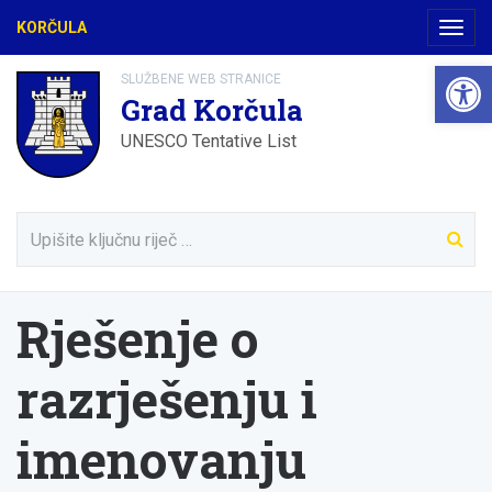
KORČULA
Navig
Open 
SLUŽBENE WEB STRANICE
Grad Korčula
UNESCO Tentative List
Rješenje o
razrješenju i
imenovanju