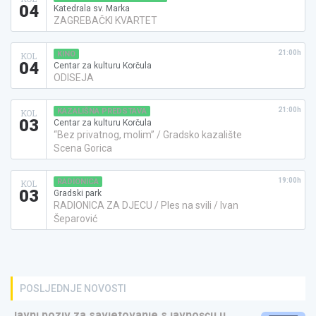
04
Katedrala sv. Marka
ZAGREBAČKI KVARTET
21:00h
KINO
KOL
04
Centar za kulturu Korčula
ODISEJA
21:00h
KAZALIŠNA PREDSTAVA
KOL
03
Centar za kulturu Korčula
“Bez privatnog, molim” / Gradsko kazalište
Scena Gorica
19:00h
RADIONICA
KOL
03
Gradski park
RADIONICA ZA DJECU / Ples na svili / Ivan
Šeparović
POSLJEDNJE NOVOSTI
Javni poziv za savjetovanje s javnošću u