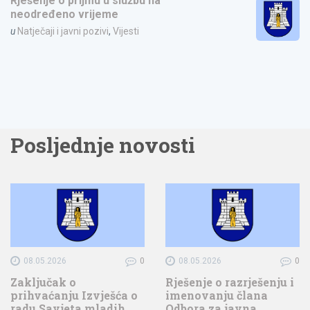
Rješenje o prijmu u službu na
neodređeno vrijeme
u
Natječaji i javni pozivi
,
Vijesti
Posljednje novosti
08.05.2026
0
08.05.2026
0
Zaključak o
Rješenje o razrješenju i
prihvaćanju Izvješća o
imenovanju člana
radu Savjeta mladih
Odbora za javna