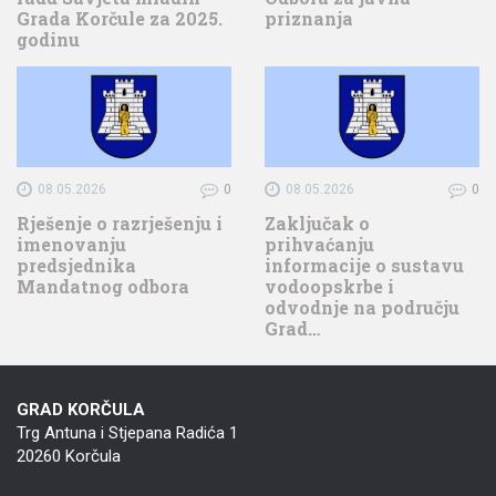
Grada Korčule za 2025.
priznanja
godinu
08.05.2026
0
08.05.2026
0
Rješenje o razrješenju i
Zaključak o
imenovanju
prihvaćanju
predsjednika
informacije o sustavu
Mandatnog odbora
vodoopskrbe i
odvodnje na području
Grad…
GRAD KORČULA
Trg Antuna i Stjepana Radića 1
20260 Korčula