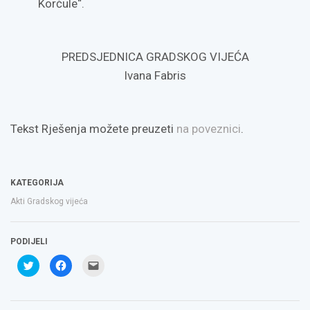
Korčule“.
PREDSJEDNICA GRADSKOG VIJEĆA
Ivana Fabris
Tekst Rješenja možete preuzeti
na poveznici
.
KATEGORIJA
Akti Gradskog vijeća
PODIJELI
Podijeli
Klikom
Click
na
podijelite
to
Twitteru
na
email
(Otvara
Facebooku(Otvara
a
se
se
link
u
u
to