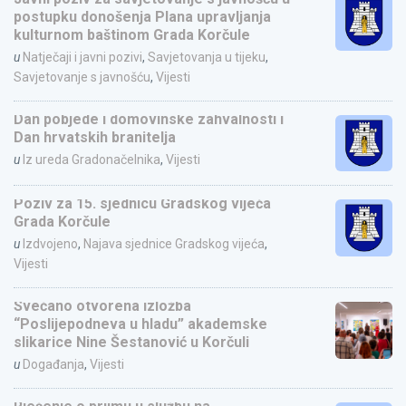
postupku donošenja Plana upravljanja
kulturnom baštinom Grada Korčule
u
Natječaji i javni pozivi
,
Savjetovanja u tijeku
,
Savjetovanje s javnošću
,
Vijesti
Dan pobjede i domovinske zahvalnosti i
Dan hrvatskih branitelja
u
Iz ureda Gradonačelnika
,
Vijesti
Poziv za 15. sjednicu Gradskog vijeća
Grada Korčule
u
Izdvojeno
,
Najava sjednice Gradskog vijeća
,
Vijesti
Svečano otvorena izložba
“Poslijepodneva u hladu” akademske
slikarice Nine Šestanović u Korčuli
u
Događanja
,
Vijesti