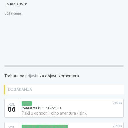
novom
novom
a
LAJKAJ OVO:
prozoru)
prozoru)
friend(Otvara
se
u
Učitavanje...
novom
prozoru)
Trebate se
prijaviti
za objavu komentara.
DOGAĐANJA
20:00h
KINO
KOL
06
Centar za kulturu Korčula
Psići u ophodnji: dino avantura / sink
21:00h
KONCERT KLASIČNE GLAZBE
KOL