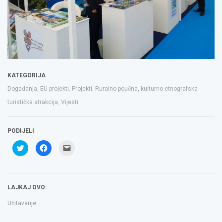
KATEGORIJA
Događanja
,
EU projekti
,
Projekti
,
Ruralno poučna, kulturno-etnografska
turistička atrakcija
,
Vijesti
PODIJELI
Podijeli
Klikom
Click
na
podijelite
to
Twitteru
na
email
(Otvara
Facebooku(Otvara
a
se
se
link
u
u
to
novom
novom
a
LAJKAJ OVO:
prozoru)
prozoru)
friend(Otvara
se
u
Učitavanje...
novom
prozoru)