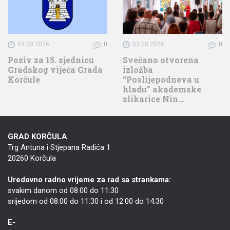
04.08.2026
0
03.08.2026
0
Poziv za 15. sjednicu
Svečano otvorena
Gradskog vijeća Grada
izložba
Korčule
“Poslijepodneva u
hladu” akademske
slikarice Nin…
GRAD KORČULA
Trg Antuna i Stjepana Radića 1
20260 Korčula
Uredovno radno vrijeme za rad sa strankama:
svakim danom od 08:00 do 11:30
srijedom od 08:00 do 11:30 i od 12:00 do 14:30
E-