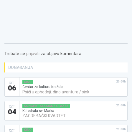
Trebate se
prijaviti
za objavu komentara.
DOGAĐANJA
20:00h
KINO
KOL
06
Centar za kulturu Korčula
Psići u ophodnji: dino avantura / sink
21:00h
KONCERT KLASIČNE GLAZBE
KOL
04
Katedrala sv. Marka
ZAGREBAČKI KVARTET
21:00h
KINO
KOL