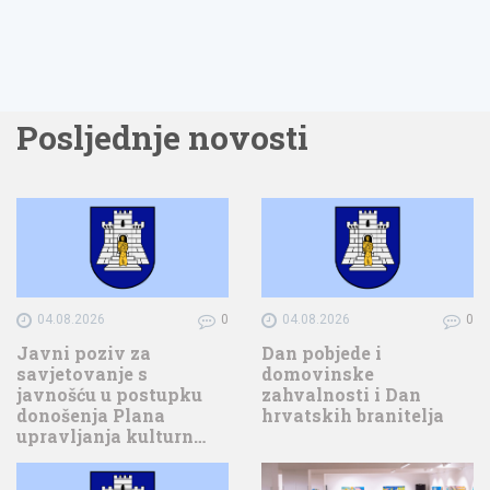
Posljednje novosti
04.08.2026
0
04.08.2026
0
Javni poziv za
Dan pobjede i
savjetovanje s
domovinske
javnošću u postupku
zahvalnosti i Dan
donošenja Plana
hrvatskih branitelja
upravljanja kulturn…