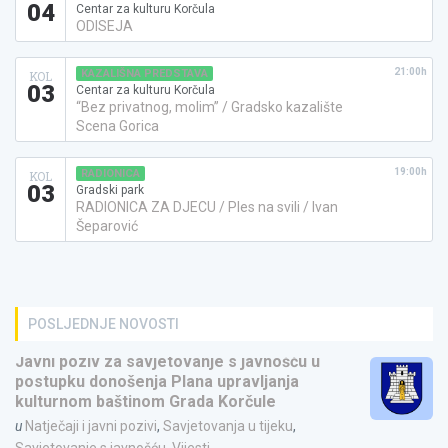
04
Centar za kulturu Korčula
ODISEJA
21:00h
KAZALIŠNA PREDSTAVA
KOL
03
Centar za kulturu Korčula
“Bez privatnog, molim” / Gradsko kazalište
Scena Gorica
19:00h
RADIONICA
KOL
03
Gradski park
RADIONICA ZA DJECU / Ples na svili / Ivan
Šeparović
POSLJEDNJE NOVOSTI
Javni poziv za savjetovanje s javnošću u
postupku donošenja Plana upravljanja
kulturnom baštinom Grada Korčule
u
Natječaji i javni pozivi
,
Savjetovanja u tijeku
,