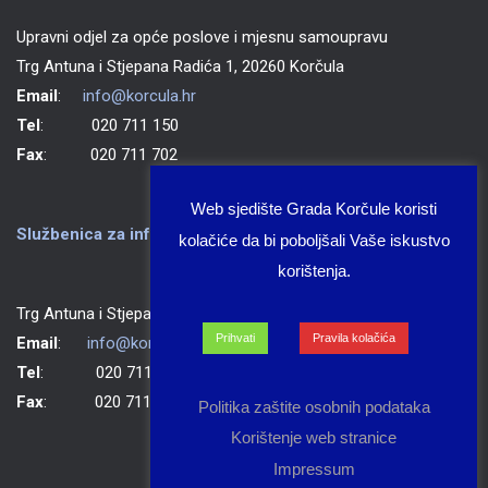
Upravni odjel za opće poslove i mjesnu samoupravu
Trg Antuna i Stjepana Radića 1, 20260 Korčula
Email
:
info@korcula.hr
Tel
: 020 711 150
Fax
: 020 711 702
Web sjedište Grada Korčule koristi
Službenica za informiranje Grada Korčule
kolačiće da bi poboljšali Vaše iskustvo
korištenja.
Trg Antuna i Stjepana Radića 1, 20260 Korčula
Prihvati
Pravila kolačića
Email
:
info@korcula.hr
Tel
: 020 711 150
Fax
: 020 711 702
Politika zaštite osobnih podataka
Korištenje web stranice
Impressum