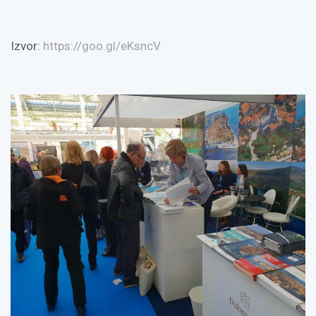
Izvor:
https://goo.gl/eKsncV