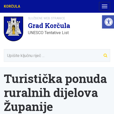
KORČULA
Navig
Open
SLUŽBENE WEB STRANICE
Grad Korčula
UNESCO Tentative List
Turistička ponuda
ruralnih dijelova
Županije