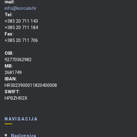
mail:
info@korcula.hr
Tel:
+385 20 711 143
+385 20 711 184
Fax:
+385 20 711 706
OIB:
92770362982
MB:
2681749
IBAN:
HR5023900011820400008
SWIFT:
HPBZHR2X
NAVIGACIJA
Naslovnica