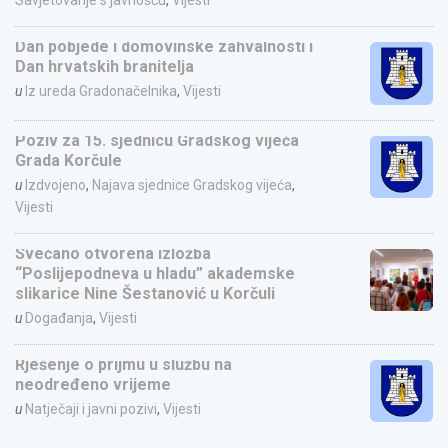
Savjetovanje s javnošću
,
Vijesti
Dan pobjede i domovinske zahvalnosti i
Dan hrvatskih branitelja
u
Iz ureda Gradonačelnika
,
Vijesti
Poziv za 15. sjednicu Gradskog vijeća
Grada Korčule
u
Izdvojeno
,
Najava sjednice Gradskog vijeća
,
Vijesti
Svečano otvorena izložba
“Poslijepodneva u hladu” akademske
slikarice Nine Šestanović u Korčuli
u
Događanja
,
Vijesti
Rješenje o prijmu u službu na
neodređeno vrijeme
u
Natječaji i javni pozivi
,
Vijesti