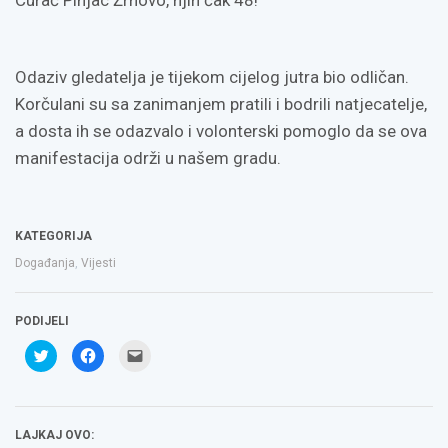
Curać Pinjac Žrnovo, njih čak 48!
Odaziv gledatelja je tijekom cijelog jutra bio odličan.
Korčulani su sa zanimanjem pratili i bodrili natjecatelje,
a dosta ih se odazvalo i volonterski pomoglo da se ova
manifestacija održi u našem gradu.
KATEGORIJA
Događanja
,
Vijesti
PODIJELI
Podijeli
Klikom
Click
na
podijelite
to
Twitteru
na
email
(Otvara
Facebooku(Otvara
a
se
se
link
u
u
to
novom
novom
a
LAJKAJ OVO:
prozoru)
prozoru)
friend(Otvara