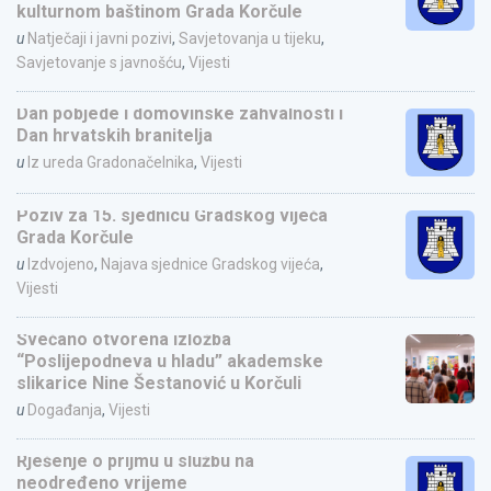
kulturnom baštinom Grada Korčule
u
Natječaji i javni pozivi
,
Savjetovanja u tijeku
,
Savjetovanje s javnošću
,
Vijesti
Dan pobjede i domovinske zahvalnosti i
Dan hrvatskih branitelja
u
Iz ureda Gradonačelnika
,
Vijesti
Poziv za 15. sjednicu Gradskog vijeća
Grada Korčule
u
Izdvojeno
,
Najava sjednice Gradskog vijeća
,
Vijesti
Svečano otvorena izložba
“Poslijepodneva u hladu” akademske
slikarice Nine Šestanović u Korčuli
u
Događanja
,
Vijesti
Rješenje o prijmu u službu na
neodređeno vrijeme