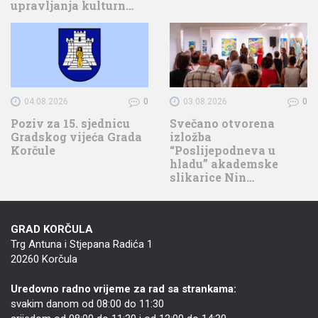
upravljanja kulturn…
04.08.2026
0
03.08.2026
0
Poziv za 15. sjednicu
Svečano otvorena
Gradskog vijeća Grada
izložba
Korčule
“Poslijepodneva u
hladu” akademske
slikarice Nin…
GRAD KORČULA
Trg Antuna i Stjepana Radića 1
20260 Korčula
Uredovno radno vrijeme za rad sa strankama:
svakim danom od 08:00 do 11:30