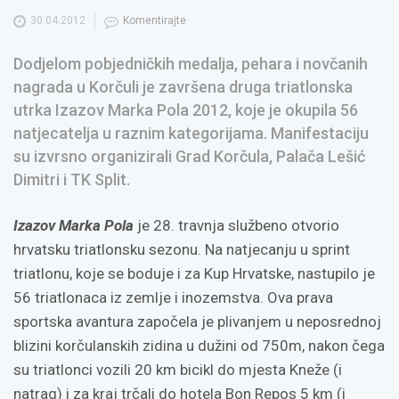
30.04.2012
Komentirajte
Dodjelom pobjedničkih medalja, pehara i novčanih
nagrada u Korčuli je završena druga triatlonska
utrka Izazov Marka Pola 2012, koje je okupila 56
natjecatelja u raznim kategorijama. Manifestaciju
su izvrsno organizirali Grad Korčula, Palača Lešić
Dimitri i TK Split.
Izazov Marka Pola
je 28. travnja službeno otvorio
hrvatsku triatlonsku sezonu. Na natjecanju u sprint
triatlonu, koje se boduje i za Kup Hrvatske, nastupilo je
56 triatlonaca iz zemlje i inozemstva. Ova prava
sportska avantura započela je plivanjem u neposrednoj
blizini korčulanskih zidina u dužini od 750m, nakon čega
su triatlonci vozili 20 km bicikl do mjesta Kneže (i
natrag) i za kraj trčali do hotela Bon Repos 5 km (i