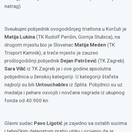
natrag).
Sveukupni pobjednik ovogodišnjeg triatlona u Korčuli je
Matija Lukina
(TK Rudolf Perišin, Gornja Stubica), na
drugom mjestu bio je Slovenac
Matija Meden
(TK
Trisport Kamnik), a treće mjesto je zauzeo
prošlogodišnji pobjednik
Dejan Patrčević
(TK Zagreb).
Sara Vilić
iz TK Zagreb
je i ove godine apsolutna
pobjednica u ženskoj kategoriji. U kategoriji štafeta
najbolji su bili
Untouchables
iz Splita. Pobjdnici su uz
medalje i pehare osvojili i novčane nagrade iz ukupnog
fonda od 40.900 kn.
Glavni sudac
Pavo Ligotić
je zajedno sa ostalih sucima
i tehničkim delegatom pratio utrku i ocijenio da je