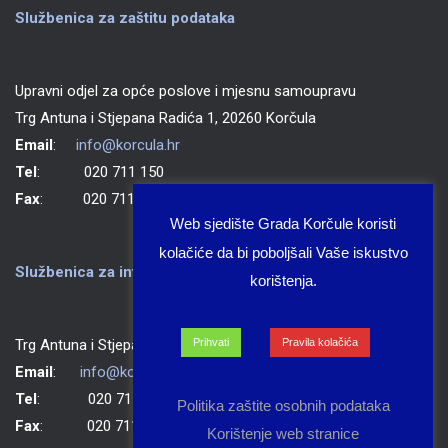
Službenica za zaštitu podataka
Upravni odjel za opće poslove i mjesnu samoupravu
Trg Antuna i Stjepana Radića 1, 20260 Korčula
Email
:
info@korcula.hr
Tel
: 020 711 150
Fax
: 020 711 702
Web sjedište Grada Korčule koristi
kolačiće da bi poboljšali Vaše iskustvo
Službenica za informiranje Grada Korčule
korištenja.
Prihvati
Pravila kolačića
Trg Antuna i Stjepana Radića 1, 20260 Korčula
Email
:
info@korcula.hr
Tel
: 020 711 150
Politika zaštite osobnih podataka
Fax
: 020 711 702
Korištenje web stranice