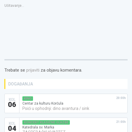
se
u
Učitavanje...
novom
prozoru)
Trebate se
prijaviti
za objavu komentara.
DOGAĐANJA
20:00h
KINO
KOL
06
Centar za kulturu Korčula
Psići u ophodnji: dino avantura / sink
21:00h
KONCERT KLASIČNE GLAZBE
KOL
04
Katedrala sv. Marka