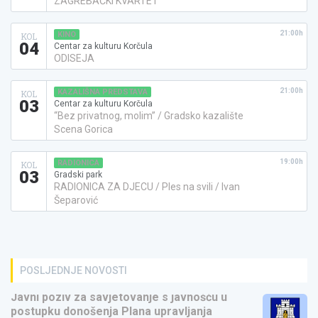
ZAGREBAČKI KVARTET
21:00h
KINO
KOL
04
Centar za kulturu Korčula
ODISEJA
21:00h
KAZALIŠNA PREDSTAVA
KOL
03
Centar za kulturu Korčula
“Bez privatnog, molim” / Gradsko kazalište
Scena Gorica
19:00h
RADIONICA
KOL
03
Gradski park
RADIONICA ZA DJECU / Ples na svili / Ivan
Šeparović
POSLJEDNJE NOVOSTI
Javni poziv za savjetovanje s javnošću u
postupku donošenja Plana upravljanja