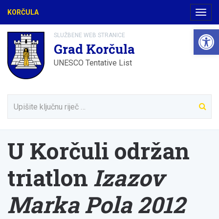
KORČULA
Navig
Open 
SLUŽBENE WEB STRANICE
Grad Korčula
UNESCO Tentative List
U Korčuli održan
triatlon
Izazov
Marka Pola 2012