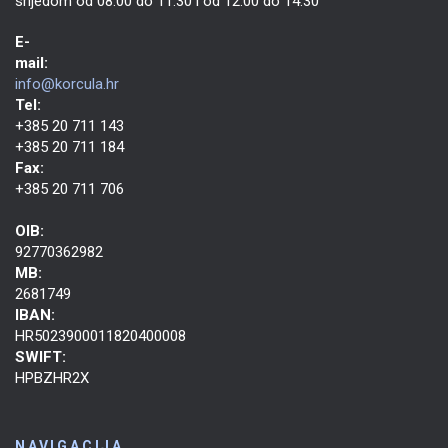
srijedom od 08:00 do 11:30 i od 12:00 do 14:30
E-
mail:
info@korcula.hr
Tel:
+385 20 711 143
+385 20 711 184
Fax:
+385 20 711 706
OIB:
92770362982
MB:
2681749
IBAN:
HR5023900011820400008
SWIFT:
HPBZHR2X
NAVIGACIJA