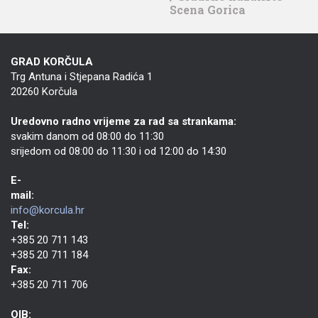
Scena Gorica
GRAD KORČULA
Trg Antuna i Stjepana Radića 1
20260 Korčula
Uredovno radno vrijeme za rad sa strankama:
svakim danom od 08:00 do 11:30
srijedom od 08:00 do 11:30 i od 12:00 do 14:30
E-
mail:
info@korcula.hr
Tel:
+385 20 711 143
+385 20 711 184
Fax:
+385 20 711 706
OIB: