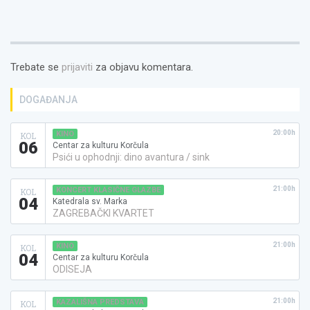
Trebate se
prijaviti
za objavu komentara.
DOGAĐANJA
20:00h
KINO
KOL
06
Centar za kulturu Korčula
Psići u ophodnji: dino avantura / sink
21:00h
KONCERT KLASIČNE GLAZBE
KOL
04
Katedrala sv. Marka
ZAGREBAČKI KVARTET
21:00h
KINO
KOL
04
Centar za kulturu Korčula
ODISEJA
21:00h
KAZALIŠNA PREDSTAVA
KOL