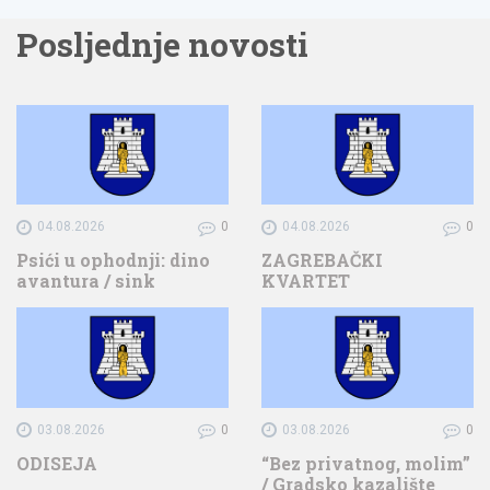
Posljednje novosti
04.08.2026
0
04.08.2026
0
Psići u ophodnji: dino
ZAGREBAČKI
avantura / sink
KVARTET
03.08.2026
0
03.08.2026
0
ODISEJA
“Bez privatnog, molim”
/ Gradsko kazalište