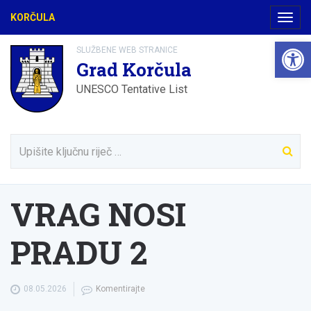
KORČULA
Navig
Open 
SLUŽBENE WEB STRANICE
Grad Korčula
UNESCO Tentative List
VRAG NOSI
PRADU 2
08.05.2026
Komentirajte