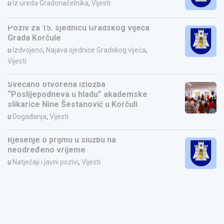
u
Iz ureda Gradonačelnika
,
Vijesti
Poziv za 15. sjednicu Gradskog vijeća
Grada Korčule
u
Izdvojeno
,
Najava sjednice Gradskog vijeća
,
Vijesti
Svečano otvorena izložba
“Poslijepodneva u hladu” akademske
slikarice Nine Šestanović u Korčuli
u
Događanja
,
Vijesti
Rješenje o prijmu u službu na
neodređeno vrijeme
u
Natječaji i javni pozivi
,
Vijesti