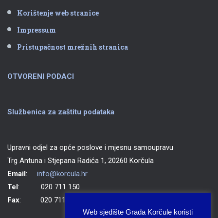
Korištenje web stranice
Impressum
Pristupačnost mrežnih stranica
OTVORENI PODACI
Službenica za zaštitu podataka
Upravni odjel za opće poslove i mjesnu samoupravu
Trg Antuna i Stjepana Radića 1, 20260 Korčula
Email
:
info@korcula.hr
Tel
: 020 711 150
Fax
: 020 711 702
Web sjedište Grada Korčule koristi