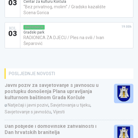
03
Centar za kulturu Korčula
“Bez privatnog, molim” / Gradsko kazalište
Scena Gorica
19:00h
RADIONICA
KOL
03
Gradski park
RADIONICA ZA DJECU / Ples na svili / Ivan
Šeparović
POSLJEDNJE NOVOSTI
Javni poziv za savjetovanje s javnošću u
postupku donošenja Plana upravljanja
kulturnom baštinom Grada Korčule
u
Natječaji i javni pozivi
,
Savjetovanja u tijeku
,
Savjetovanje s javnošću
,
Vijesti
Dan pobjede i domovinske zahvalnosti i
Dan hrvatskih branitelja