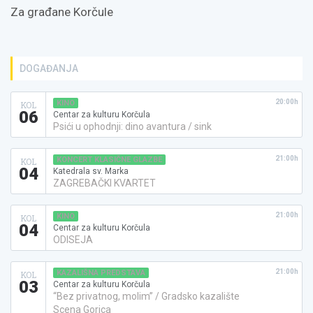
Za građane Korčule
DOGAĐANJA
20:00h
KINO
KOL
06
Centar za kulturu Korčula
Psići u ophodnji: dino avantura / sink
21:00h
KONCERT KLASIČNE GLAZBE
KOL
04
Katedrala sv. Marka
ZAGREBAČKI KVARTET
21:00h
KINO
KOL
04
Centar za kulturu Korčula
ODISEJA
21:00h
KAZALIŠNA PREDSTAVA
KOL
03
Centar za kulturu Korčula
“Bez privatnog, molim” / Gradsko kazalište
Scena Gorica