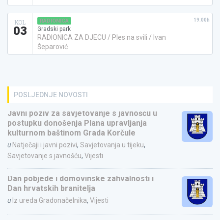
19:00h
RADIONICA
KOL
03
Gradski park
RADIONICA ZA DJECU / Ples na svili / Ivan
Šeparović
POSLJEDNJE NOVOSTI
Javni poziv za savjetovanje s javnošću u
postupku donošenja Plana upravljanja
kulturnom baštinom Grada Korčule
u
Natječaji i javni pozivi
,
Savjetovanja u tijeku
,
Savjetovanje s javnošću
,
Vijesti
Dan pobjede i domovinske zahvalnosti i
Dan hrvatskih branitelja
u
Iz ureda Gradonačelnika
,
Vijesti