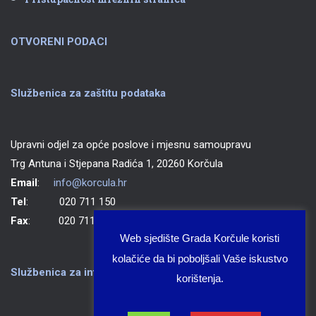
OTVORENI PODACI
Službenica za zaštitu podataka
Upravni odjel za opće poslove i mjesnu samoupravu
Trg Antuna i Stjepana Radića 1, 20260 Korčula
Email
:
info@korcula.hr
Tel
: 020 711 150
Fax
: 020 711 702
Web sjedište Grada Korčule koristi
kolačiće da bi poboljšali Vaše iskustvo
Službenica za informiranje Grada Korčule
korištenja.