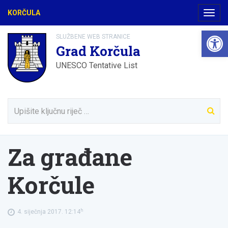
KORČULA
Navig
Open 
SLUŽBENE WEB STRANICE
Grad Korčula
UNESCO Tentative List
Za građane
Korčule
h
4. siječnja 2017. 12:14