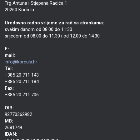
Trg Antuna i Stjepana Radića 1
20260 Korčula
Uredovno radno vrijeme za rad sa strankama:
svakim danom od 08:00 do 11:30
srijedom od 08:00 do 11:30 i od 12:00 do 14:30
E-
mail:
info@korcula.hr
Tel:
+385 20 711 143
+385 20 711 184
Fax:
+385 20 711 706
OIB:
92770362982
MB:
2681749
IBAN: