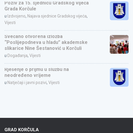
Poziv za 15. sjednicu Gradskog vijeća
Grada Korčule
u
Izdvojeno
,
Najava sjednice Gradskog vijeća
,
Vijesti
Svečano otvorena izložba
“Poslijepodneva u hladu” akademske
slikarice Nine Šestanović u Korčuli
u
Događanja
,
Vijesti
Rješenje o prijmu u službu na
neodređeno vrijeme
u
Natječaji i javni pozivi
,
Vijesti
GRAD KORČULA