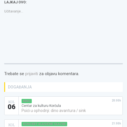
LAJKAJ OVO:
prozoru)
prozoru)
friend(Otvara
se
u
Učitavanje...
novom
prozoru)
Trebate se
prijaviti
za objavu komentara.
DOGAĐANJA
20:00h
KINO
KOL
06
Centar za kulturu Korčula
Psići u ophodnji: dino avantura / sink
21:00h
KONCERT KLASIČNE GLAZBE
KOL