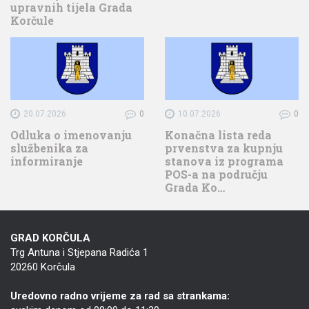
upravnih tijela Grada
Korčule
20.07.2026
0
10.07.2026
0
Odluka o imenovanju
Konačna lista reda
službenika za
prvenstva za kupnju
informiranje
stanova iz programa
POS-a na području
Grada Ko…
GRAD KORČULA
Trg Antuna i Stjepana Radića 1
20260 Korčula
Uredovno radno vrijeme za rad sa strankama: