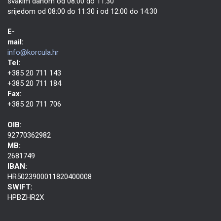
svakim danom od 08:00 do 11:30
srijedom od 08:00 do 11:30 i od 12:00 do 14:30
E-
mail:
info@korcula.hr
Tel:
+385 20 711 143
+385 20 711 184
Fax:
+385 20 711 706
OIB:
92770362982
MB:
2681749
IBAN:
HR5023900011820400008
SWIFT:
HPBZHR2X