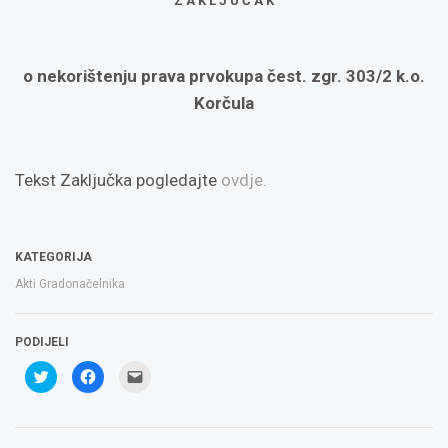
Z A K L J U Č A K
o nekorištenju prava prvokupa čest. zgr. 303/2 k.o.
Korčula
Tekst Zaključka pogledajte
ovdje.
KATEGORIJA
Akti Gradonačelnika
PODIJELI
Podijeli
Klikom
Click
na
podijelite
to
Twitteru
na
email
(Otvara
Facebooku(Otvara
a
se
se
link
u
u
to
novom
novom
a