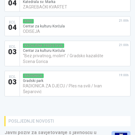
04
Katedrala sv. Marka
ZAGREBAČKI KVARTET
21:00h
KINO
KOL
04
Centar za kulturu Korčula
ODISEJA
21:00h
KAZALIŠNA PREDSTAVA
KOL
03
Centar za kulturu Korčula
“Bez privatnog, molim” / Gradsko kazalište
Scena Gorica
19:00h
RADIONICA
KOL
03
Gradski park
RADIONICA ZA DJECU / Ples na svili / Ivan
Šeparović
POSLJEDNJE NOVOSTI
Javni poziv za savjetovanje s javnošću u