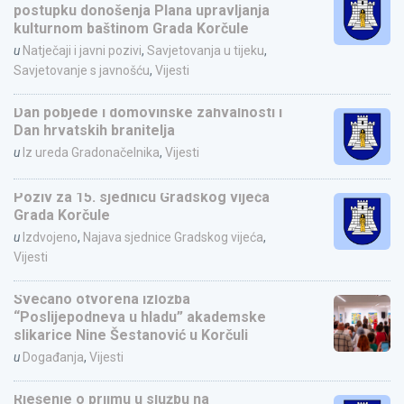
postupku donošenja Plana upravljanja
kulturnom baštinom Grada Korčule
u
Natječaji i javni pozivi
,
Savjetovanja u tijeku
,
Savjetovanje s javnošću
,
Vijesti
Dan pobjede i domovinske zahvalnosti i
Dan hrvatskih branitelja
u
Iz ureda Gradonačelnika
,
Vijesti
Poziv za 15. sjednicu Gradskog vijeća
Grada Korčule
u
Izdvojeno
,
Najava sjednice Gradskog vijeća
,
Vijesti
Svečano otvorena izložba
“Poslijepodneva u hladu” akademske
slikarice Nine Šestanović u Korčuli
u
Događanja
,
Vijesti
Rješenje o prijmu u službu na