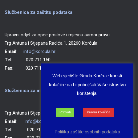
Službenica za zaštitu podataka
Upravni odjel za opće poslove i mjesnu samoupravu
Trg Antuna i Stjepana Radića 1, 20260 Korčula
Email
:
info@korcula.hr
Tel
: 020 711 150
Fax
: 020 711 702
Web sjedište Grada Korčule koristi
kolačiće da bi poboljšali Vaše iskustvo
Službenica za informiranje Grada Korčule
korištenja.
Trg Antuna i Stjepana Radića 1, 20260 Korčula
Prihvati
Pravila kolačića
Email
:
info@korcula.hr
Tel
: 020 711 150
Politika zaštite osobnih podataka
Fax
: 020 711 702