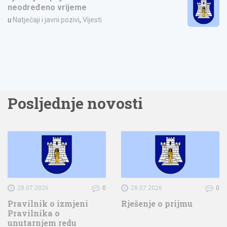
neodređeno vrijeme
u
Natječaji i javni pozivi
,
Vijesti
Posljednje novosti
28.07.2026
0
28.07.2026
0
Pravilnik o izmjeni
Rješenje o prijmu
Pravilnika o
unutarnjem redu