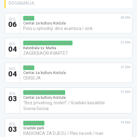
DOGAĐANJA
20:00h
KINO
KOL
06
Centar za kulturu Korčula
Psići u ophodnji: dino avantura / sink
21:00h
KONCERT KLASIČNE GLAZBE
KOL
04
Katedrala sv. Marka
ZAGREBAČKI KVARTET
21:00h
KINO
KOL
04
Centar za kulturu Korčula
ODISEJA
21:00h
KAZALIŠNA PREDSTAVA
KOL
03
Centar za kulturu Korčula
“Bez privatnog, molim” / Gradsko kazalište
Scena Gorica
19:00h
RADIONICA
KOL
03
Gradski park
RADIONICA ZA DJECU / Ples na svili / Ivan