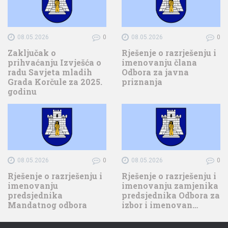
08.05.2026
0
08.05.2026
0
Zaključak o
Rješenje o razrješenju i
prihvaćanju Izvješća o
imenovanju člana
radu Savjeta mladih
Odbora za javna
Grada Korčule za 2025.
priznanja
godinu
08.05.2026
0
08.05.2026
0
Rješenje o razrješenju i
Rješenje o razrješenju i
imenovanju
imenovanju zamjenika
predsjednika
predsjednika Odbora za
Mandatnog odbora
izbor i imenovan…