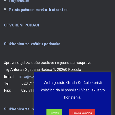
Impressum
Pristupačnost mrežnih stranica
OTVORENI PODACI
Službenica za zaštitu podataka
Upravni odjel za opće poslove i mjesnu samoupravu
Trg Antuna i Stjepana Radića 1, 20260 Korčula
Email
:
info@korcula.hr
Web sjedište Grada Korčule koristi
Tel
: 020 711 150
kolačiće da bi poboljšali Vaše iskustvo
Fax
: 020 711 702
korištenja.
Službenica za informiranje Grada Korčule
Prihvati
Pravila kolačića