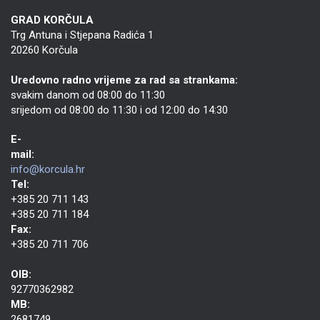
GRAD KORČULA
Trg Antuna i Stjepana Radića 1
20260 Korčula
Uredovno radno vrijeme za rad sa strankama:
svakim danom od 08:00 do 11:30
srijedom od 08:00 do 11:30 i od 12:00 do 14:30
E-
mail:
info@korcula.hr
Tel:
+385 20 711 143
+385 20 711 184
Fax:
+385 20 711 706
OIB:
92770362982
MB:
2681749