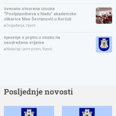
Svečano otvorena izložba
“Poslijepodneva u hladu” akademske
slikarice Nine Šestanović u Korčuli
u
Događanja
,
Vijesti
Rješenje o prijmu u službu na
neodređeno vrijeme
u
Natječaji i javni pozivi
,
Vijesti
Posljednje novosti