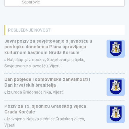
Šeparović
POSLJEDNJE NOVOSTI
Javni poziv za savjetovanje s javnošću u
postupku donošenja Plana upravljanja
kulturnom baštinom Grada Korčule
u
Natječaji i javni pozivi
,
Savjetovanja u tijeku
,
Savjetovanje s javnošću
,
Vijesti
Dan pobjede i domovinske zahvalnosti i
Dan hrvatskih branitelja
u
Iz ureda Gradonačelnika
,
Vijesti
Poziv za 15. sjednicu Gradskog vijeća
Grada Korčule
u
Izdvojeno
,
Najava sjednice Gradskog vijeća
,
Vijesti