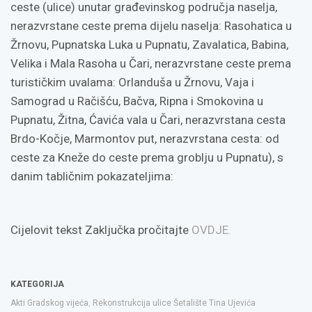
ceste (ulice) unutar građevinskog područja naselja,
nerazvrstane ceste prema dijelu naselja: Rasohatica u
Žrnovu, Pupnatska Luka u Pupnatu, Zavalatica, Babina,
Velika i Mala Rasoha u Čari, nerazvrstane ceste prema
turističkim uvalama: Orlanduša u Žrnovu, Vaja i
Samograd u Račišću, Bačva, Ripna i Smokovina u
Pupnatu, Žitna, Ćavića vala u Čari, nerazvrstana cesta
Brdo-Kočje, Marmontov put, nerazvrstana cesta: od
ceste za Kneže do ceste prema groblju u Pupnatu), s
danim tabličnim pokazateljima:
Cijelovit tekst Zaključka pročitajte
OVDJE.
KATEGORIJA
Akti Gradskog vijeća
,
Rekonstrukcija ulice Šetalište Tina Ujevića