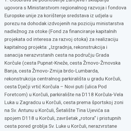
ugovora s Ministarstvom regionalnog razvoja i fondova
Europske unije za korištenje sredstava iz udjela u
porezu na dohodak izdvojenih na poziciju ministarstva
nadležnog za otoke (Fond za financiranje kapitalnih
projekata od interesa za razvoj otoka) za realizaciju
kapitalnog projekta: „Izgradnja, rekonstrukcija i
sanacija nerazvrstanih cesta na području Grada
Korčule (cesta Pupnat-Kneže, cesta Žrnovo-Žrnovska
Banja, cesta Žrnovo-Zmija brdo-Lumbarda,
rekonstrukcija centralnog parkirališta u gradu Korčuli,
cesta Dječji vrtić Korčula – Novi puti (ulica Pod
Foretcom) u Korčuli, parkiralište na D118 Korčula-Vela
Luka u Zagradcu u Korčuli, cesta prema športskoj zoni
na Sv. Antunu u Korčuli, Šetalište Tina Ujevića sa
spojem D118 u Korčuli, završetak „rotora“ i pristupnih
cesta pored groblja Sv. Luke u Korčuli, nerazvrstane