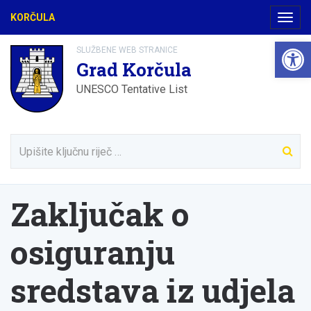
KORČULA
Navig
Open 
SLUŽBENE WEB STRANICE
Grad Korčula
UNESCO Tentative List
Zaključak o
osiguranju
sredstava iz udjela