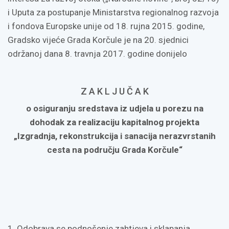
i Uputa za postupanje Ministarstva regionalnog razvoja
i fondova Europske unije od 18. rujna 2015. godine,
Gradsko vijeće Grada Korčule je na 20. sjednici
održanoj dana 8. travnja 2017. godine donijelo
Z A K L J U Č A K
o osiguranju sredstava iz udjela u porezu na
dohodak za realizaciju kapitalnog projekta
„Izgradnja, rekonstrukcija i sanacija nerazvrstanih
cesta na području Grada Korčule“
1. Odobrava se podnošenje zahtjeva i sklapanja