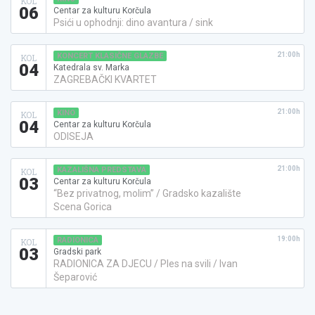
KOL
06
Centar za kulturu Korčula
Psići u ophodnji: dino avantura / sink
21:00h
KONCERT KLASIČNE GLAZBE
KOL
04
Katedrala sv. Marka
ZAGREBAČKI KVARTET
21:00h
KINO
KOL
04
Centar za kulturu Korčula
ODISEJA
21:00h
KAZALIŠNA PREDSTAVA
KOL
03
Centar za kulturu Korčula
“Bez privatnog, molim” / Gradsko kazalište
Scena Gorica
19:00h
RADIONICA
KOL
03
Gradski park
RADIONICA ZA DJECU / Ples na svili / Ivan
Šeparović