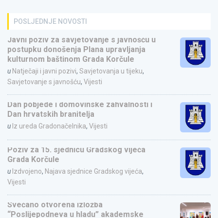
POSLJEDNJE NOVOSTI
Javni poziv za savjetovanje s javnošću u
postupku donošenja Plana upravljanja
kulturnom baštinom Grada Korčule
u
Natječaji i javni pozivi
,
Savjetovanja u tijeku
,
Savjetovanje s javnošću
,
Vijesti
Dan pobjede i domovinske zahvalnosti i
Dan hrvatskih branitelja
u
Iz ureda Gradonačelnika
,
Vijesti
Poziv za 15. sjednicu Gradskog vijeća
Grada Korčule
u
Izdvojeno
,
Najava sjednice Gradskog vijeća
,
Vijesti
Svečano otvorena izložba
“Poslijepodneva u hladu” akademske