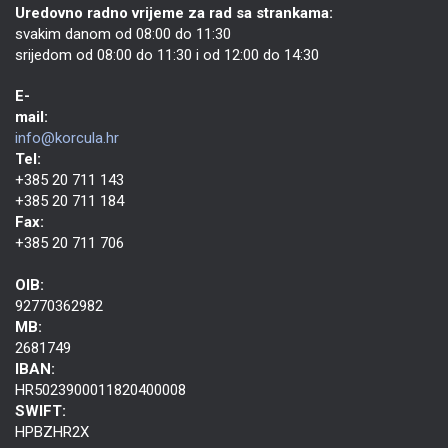
Uredovno radno vrijeme za rad sa strankama:
svakim danom od 08:00 do 11:30
srijedom od 08:00 do 11:30 i od 12:00 do 14:30
E-
mail:
info@korcula.hr
Tel:
+385 20 711 143
+385 20 711 184
Fax:
+385 20 711 706
OIB:
92770362982
MB:
2681749
IBAN:
HR5023900011820400008
SWIFT:
HPBZHR2X