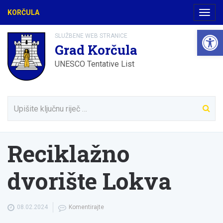
KORČULA
Navig
Open 
SLUŽBENE WEB STRANICE
Grad Korčula
UNESCO Tentative List
Reciklažno
dvorište Lokva
08.02.2024
Komentirajte