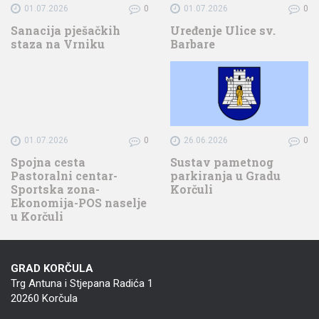
01.07.2026
0
01.07.2026
0
Sanacija pješačkih
Uređenje Ulice sv.
staza na Vrniku
Barbare
01.07.2026
0
26.06.2026
0
Spojna cesta
Sustav pametnog
Pastoralni centar-
parkiranja u Gradu
Sportska zona-
Korčuli
Ekonomija-POS naselje
u Korčuli
GRAD KORČULA
Trg Antuna i Stjepana Radića 1
20260 Korčula