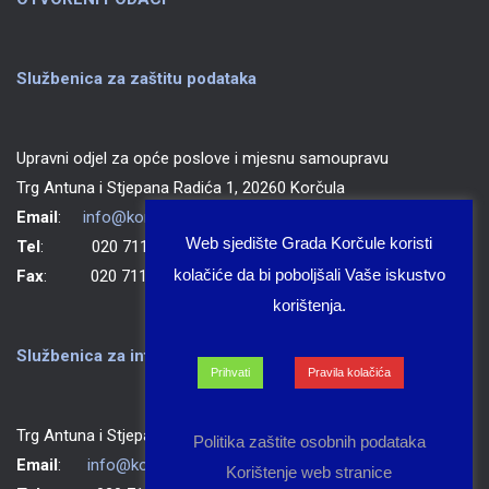
Službenica za zaštitu podataka
Upravni odjel za opće poslove i mjesnu samoupravu
Trg Antuna i Stjepana Radića 1, 20260 Korčula
Email
:
info@korcula.hr
Web sjedište Grada Korčule koristi
Tel
: 020 711 150
kolačiće da bi poboljšali Vaše iskustvo
Fax
: 020 711 702
korištenja.
Službenica za informiranje Grada Korčule
Prihvati
Pravila kolačića
Trg Antuna i Stjepana Radića 1, 20260 Korčula
Politika zaštite osobnih podataka
Email
:
info@korcula.hr
Korištenje web stranice