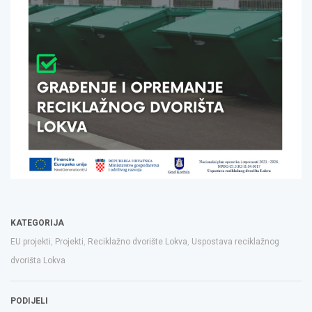
KATEGORIJA
EU projekti
,
Projekti
,
Reciklažno dvorište Lokva
,
Uspostava reciklažnog
dvorišta Lokva
PODIJELI