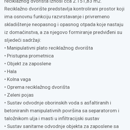
reciklažnog dvorišta iznosi cca 2.151,83 m2.
Reciklažno dvorište predstavlja kontrolirani prostor koji
ima osnovnu funkciju razvrstavanje i privremeno
skladištenje neopasnog i opasnog otpada koje nastaju
iz domaćinstva, a za njegovo formiranje predviđeni su
sljedeći sadržaji:
• Manipulativni plato reciklažnog dvorišta
• Pristupna prometnica
• Objekt za zaposlene
• Hala
• Kolna vaga
• Oprema reciklažnog dvorišta
• Zeleni pojas
• Sustav odvodnje oborinskih voda s asfaltiranih i
betoniranih manipulativnih površina sa separatorom i
taložnikom ulja i masti u infiltracijski sustav
• Sustav sanitarne odvodnje objekta za zaposlene sa