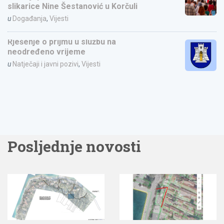
slikarice Nine Šestanović u Korčuli
u
Događanja
,
Vijesti
Rješenje o prijmu u službu na
neodređeno vrijeme
u
Natječaji i javni pozivi
,
Vijesti
Posljednje novosti