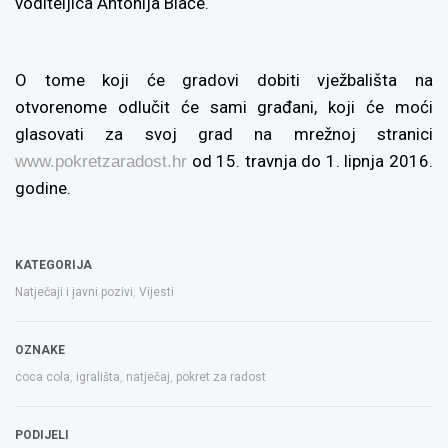
voditeljica Antonija Blaće.
O tome koji će gradovi dobiti vježbališta na
otvorenome odlučit će sami građani, koji će moći
glasovati za svoj grad na mrežnoj stranici
od 15. travnja do 1. lipnja 2016.
www.pokretzaradost.hr
godine.
KATEGORIJA
Natječaji i javni pozivi
,
Vijesti
OZNAKE
coca cola
,
igrališta
,
natječaj
,
pokret za radost
PODIJELI