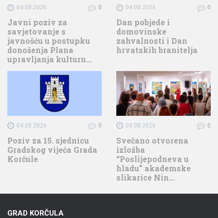
04.08.2026
0
04.08.2026
0
Javni poziv za
Dan pobjede i
savjetovanje s
domovinske
javnošću u postupku
zahvalnosti i Dan
donošenja Plana
hrvatskih branitelja
upravljanja kulturn…
04.08.2026
0
03.08.2026
0
Poziv za 15. sjednicu
Svečano otvorena
Gradskog vijeća Grada
izložba
Korčule
“Poslijepodneva u
hladu” akademske
slikarice Nin…
GRAD KORČULA