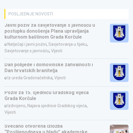
POSLJEDNJE NOVOSTI
Javni poziv za savjetovanje s javnošću u
postupku donošenja Plana upravljanja
kulturnom baštinom Grada Korčule
u
Natječaji i javni pozivi
,
Savjetovanja u tijeku
,
Savjetovanje s javnošću
,
Vijesti
Dan pobjede i domovinske zahvalnosti i
Dan hrvatskih branitelja
u
Iz ureda Gradonačelnika
,
Vijesti
Poziv za 15. sjednicu Gradskog vijeća
Grada Korčule
u
Izdvojeno
,
Najava sjednice Gradskog vijeća
,
Vijesti
Svečano otvorena izložba
“Poslijepodneva u hladu” akademske