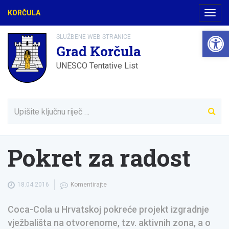
KORČULA
Navig
Open 
SLUŽBENE WEB STRANICE
Grad Korčula
UNESCO Tentative List
Pokret za radost
18.04.2016
Komentirajte
Coca-Cola u Hrvatskoj pokreće projekt izgradnje
vježbališta na otvorenome, tzv. aktivnih zona, a o