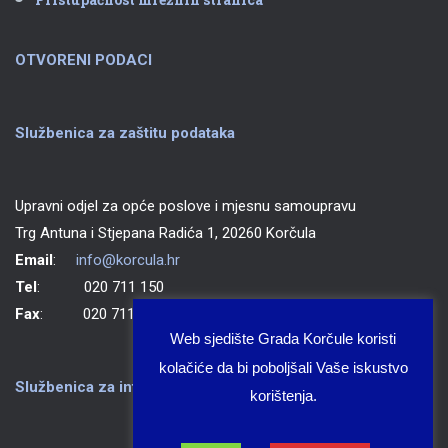
OTVORENI PODACI
Službenica za zaštitu podataka
Upravni odjel za opće poslove i mjesnu samoupravu
Trg Antuna i Stjepana Radića 1, 20260 Korčula
Email
:
info@korcula.hr
Tel
: 020 711 150
Fax
: 020 711 702
Web sjedište Grada Korčule koristi
kolačiće da bi poboljšali Vaše iskustvo
Službenica za informiranje Grada Korčule
korištenja.