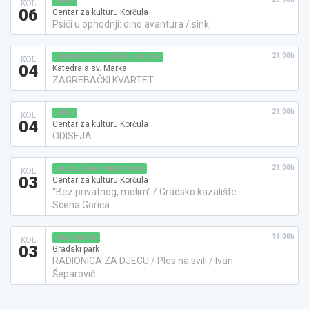
KINO
KOL
06
Centar za kulturu Korčula
Psići u ophodnji: dino avantura / sink
21:00h
KONCERT KLASIČNE GLAZBE
KOL
04
Katedrala sv. Marka
ZAGREBAČKI KVARTET
21:00h
KINO
KOL
04
Centar za kulturu Korčula
ODISEJA
21:00h
KAZALIŠNA PREDSTAVA
KOL
03
Centar za kulturu Korčula
“Bez privatnog, molim” / Gradsko kazalište
Scena Gorica
19:00h
RADIONICA
KOL
03
Gradski park
RADIONICA ZA DJECU / Ples na svili / Ivan
Šeparović