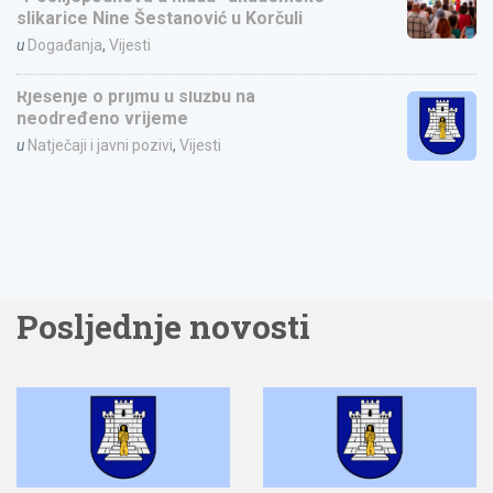
slikarice Nine Šestanović u Korčuli
u
Događanja
,
Vijesti
Rješenje o prijmu u službu na
neodređeno vrijeme
u
Natječaji i javni pozivi
,
Vijesti
Posljednje novosti