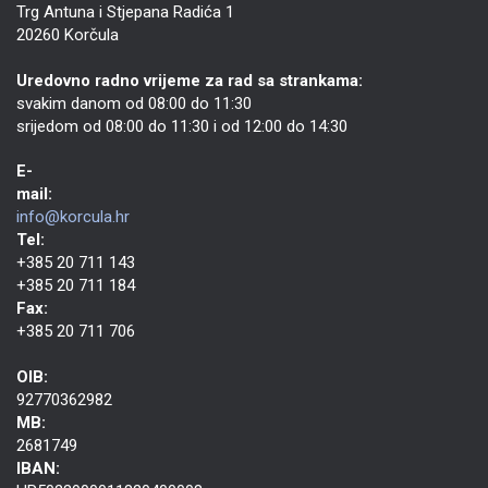
Trg Antuna i Stjepana Radića 1
20260 Korčula
Uredovno radno vrijeme za rad sa strankama:
svakim danom od 08:00 do 11:30
srijedom od 08:00 do 11:30 i od 12:00 do 14:30
E-
mail:
info@korcula.hr
Tel:
+385 20 711 143
+385 20 711 184
Fax:
+385 20 711 706
OIB:
92770362982
MB:
2681749
IBAN: