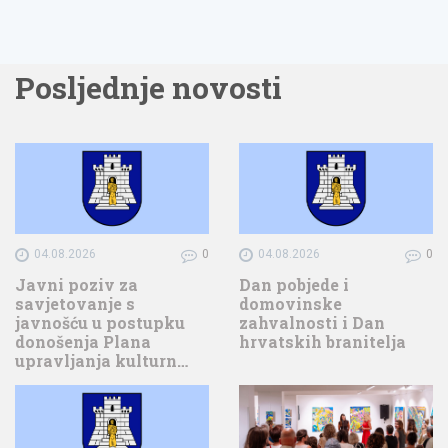
Posljednje novosti
04.08.2026
0
04.08.2026
0
Javni poziv za
Dan pobjede i
savjetovanje s
domovinske
javnošću u postupku
zahvalnosti i Dan
donošenja Plana
hrvatskih branitelja
upravljanja kulturn…