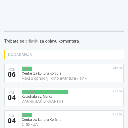
Trebate se
prijaviti
za objavu komentara.
DOGAĐANJA
20:00h
KINO
KOL
06
Centar za kulturu Korčula
Psići u ophodnji: dino avantura / sink
21:00h
KONCERT KLASIČNE GLAZBE
KOL
04
Katedrala sv. Marka
ZAGREBAČKI KVARTET
21:00h
KINO
KOL
04
Centar za kulturu Korčula
ODISEJA