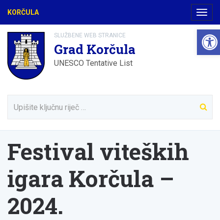
KORČULA
Navig
Open
SLUŽBENE WEB STRANICE
Grad Korčula
UNESCO Tentative List
Festival viteških
igara Korčula –
2024.