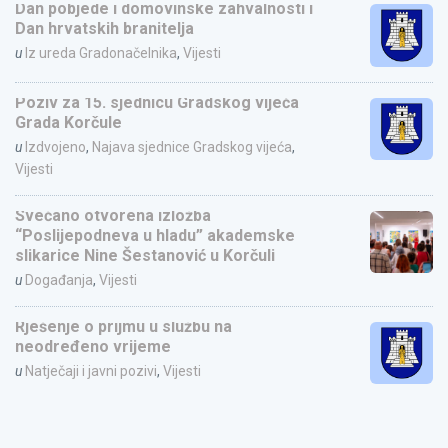
Dan pobjede i domovinske zahvalnosti i
Dan hrvatskih branitelja
u
Iz ureda Gradonačelnika
,
Vijesti
Poziv za 15. sjednicu Gradskog vijeća
Grada Korčule
u
Izdvojeno
,
Najava sjednice Gradskog vijeća
,
Vijesti
Svečano otvorena izložba
“Poslijepodneva u hladu” akademske
slikarice Nine Šestanović u Korčuli
u
Događanja
,
Vijesti
Rješenje o prijmu u službu na
neodređeno vrijeme
u
Natječaji i javni pozivi
,
Vijesti