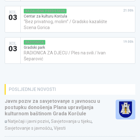
21:00h
KAZALIŠNA PREDSTAVA
KOL
03
Centar za kulturu Korčula
“Bez privatnog, molim” / Gradsko kazalište
Scena Gorica
19:00h
RADIONICA
KOL
03
Gradski park
RADIONICA ZA DJECU / Ples na svili / Ivan
Šeparović
POSLJEDNJE NOVOSTI
Javni poziv za savjetovanje s javnošću u
postupku donošenja Plana upravljanja
kulturnom baštinom Grada Korčule
u
Natječaji i javni pozivi
,
Savjetovanja u tijeku
,
Savjetovanje s javnošću
,
Vijesti