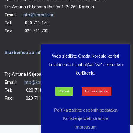
Trg Antuna i Stjepana Radića 1, 20260 Korčula
Email
:
info@korcula.hr
Tel
: 020 711 150
Fax
: 020 711 702
Službenica za informiranje Grada Korčule
Web sjedište Grada Korčule koristi
kolačiće da bi poboljšali Vaše iskustvo
korištenja.
Trg Antuna i Stjepana Radića 1, 20260 Korčula
Email
:
info@korcula.hr
Tel
: 020 711 150
Prihvati
Pravila kolačića
Fax
: 020 711 702
Politika zaštite osobnih podataka
Korištenje web stranice
Impressum