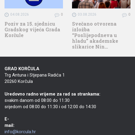
04.08.2026
0
03.08.2026
0
Poziv za 15. sjednicu
Svečano otvorena
Gradskog vijeća Grada
izložba
Korčule
“Poslijepodneva u
hladu” akademske
slikarice Nin…
GRAD KORČULA
Trg Antuna i Stjepana Radića 1
20260 Korčula
Uredovno radno vrijeme za rad sa strankama:
svakim danom od 08:00 do 11:30
srijedom od 08:00 do 11:30 i od 12:00 do 14:30
E-
mail:
info@korcula.hr