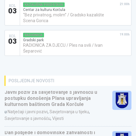
21:00h
KAZALIŠNA PREDSTAVA
KOL
03
Centar za kulturu Korčula
“Bez privatnog, molim” / Gradsko kazalište
Scena Gorica
19:00h
RADIONICA
KOL
03
Gradski park
RADIONICA ZA DJECU / Ples na svili / Ivan
Šeparović
POSLJEDNJE NOVOSTI
Javni poziv za savjetovanje s javnošću u
postupku donošenja Plana upravljanja
kulturnom baštinom Grada Korčule
u
Natječaji i javni pozivi
,
Savjetovanja u tijeku
,
Savjetovanje s javnošću
,
Vijesti
Dan pobjede i domovinske zahvalnosti i