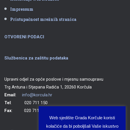
Impressum
Pristupačnost mrežnih stranica
OTVORENI PODACI
Službenica za zaštitu podataka
Upravni odjel za opće poslove i mjesnu samoupravu
Trg Antuna i Stjepana Radića 1, 20260 Korčula
Email
:
info@korcula.hr
Tel
: 020 711 150
Fax
: 020 711 702
Web sjedište Grada Korčule koristi
kolačiće da bi poboljšali Vaše iskustvo