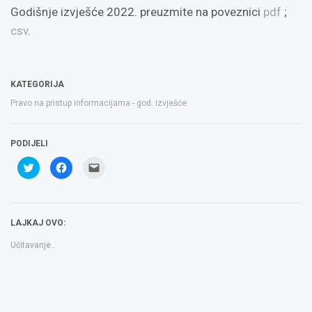
Godišnje izvješće 2022. preuzmite na poveznici
pdf
;
csv
.
KATEGORIJA
Pravo na pristup informacijama - god. izvješće
PODIJELI
Podijeli
Klikom
Click
na
podijelite
to
Twitteru
na
email
(Otvara
Facebooku(Otvara
a
se
se
link
u
u
to
novom
novom
a
LAJKAJ OVO:
prozoru)
prozoru)
friend(Otvara
se
u
Učitavanje...
novom
prozoru)