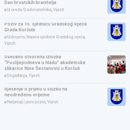
Dan hrvatskih branitelja
u
Iz ureda Gradonačelnika
,
Vijesti
Poziv za 15. sjednicu Gradskog vijeća
Grada Korčule
u
Izdvojeno
,
Najava sjednice Gradskog vijeća
,
Vijesti
Svečano otvorena izložba
“Poslijepodneva u hladu” akademske
slikarice Nine Šestanović u Korčuli
u
Događanja
,
Vijesti
Rješenje o prijmu u službu na
neodređeno vrijeme
u
Natječaji i javni pozivi
,
Vijesti