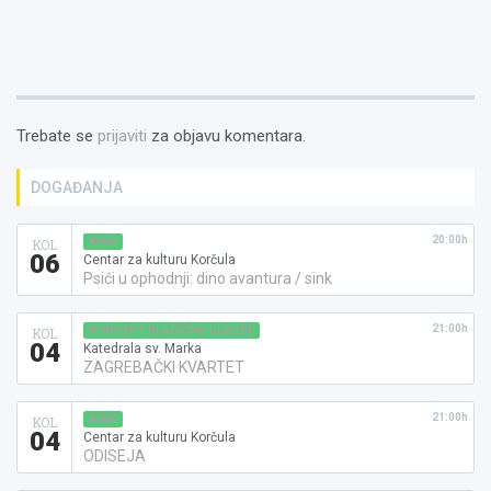
Trebate se
prijaviti
za objavu komentara.
DOGAĐANJA
20:00h
KINO
KOL
06
Centar za kulturu Korčula
Psići u ophodnji: dino avantura / sink
21:00h
KONCERT KLASIČNE GLAZBE
KOL
04
Katedrala sv. Marka
ZAGREBAČKI KVARTET
21:00h
KINO
KOL
04
Centar za kulturu Korčula
ODISEJA