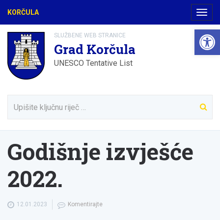
KORČULA
Navig
Open 
SLUŽBENE WEB STRANICE
Grad Korčula
UNESCO Tentative List
Godišnje izvješće
2022.
12.01.2023
Komentirajte