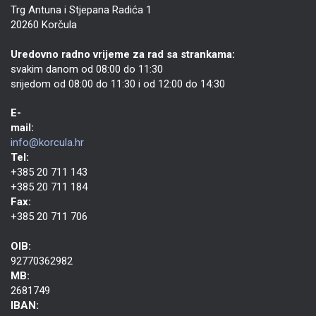
Trg Antuna i Stjepana Radića 1
20260 Korčula
Uredovno radno vrijeme za rad sa strankama:
svakim danom od 08:00 do 11:30
srijedom od 08:00 do 11:30 i od 12:00 do 14:30
E-
mail:
info@korcula.hr
Tel:
+385 20 711 143
+385 20 711 184
Fax:
+385 20 711 706
OIB:
92770362982
MB:
2681749
IBAN: