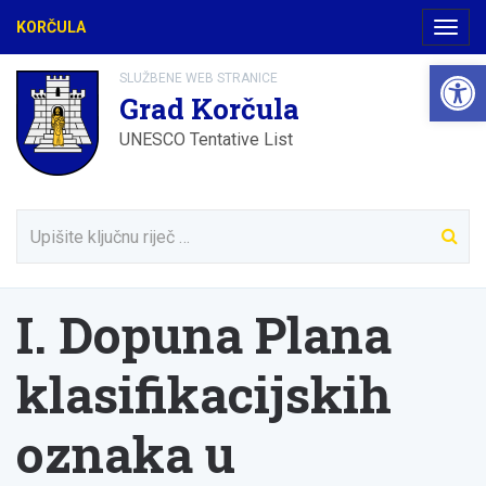
KORČULA
Navig
Open 
SLUŽBENE WEB STRANICE
Grad Korčula
UNESCO Tentative List
I. Dopuna Plana
klasifikacijskih
oznaka u