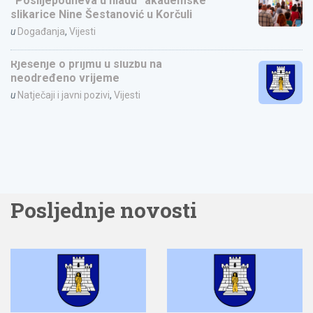
“Poslijepodneva u hladu” akademske
slikarice Nine Šestanović u Korčuli
u
Događanja
,
Vijesti
Rješenje o prijmu u službu na
neodređeno vrijeme
u
Natječaji i javni pozivi
,
Vijesti
Posljednje novosti