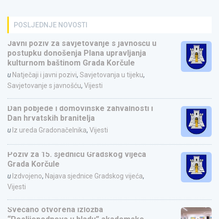
POSLJEDNJE NOVOSTI
Javni poziv za savjetovanje s javnošću u
postupku donošenja Plana upravljanja
kulturnom baštinom Grada Korčule
u
Natječaji i javni pozivi
,
Savjetovanja u tijeku
,
Savjetovanje s javnošću
,
Vijesti
Dan pobjede i domovinske zahvalnosti i
Dan hrvatskih branitelja
u
Iz ureda Gradonačelnika
,
Vijesti
Poziv za 15. sjednicu Gradskog vijeća
Grada Korčule
u
Izdvojeno
,
Najava sjednice Gradskog vijeća
,
Vijesti
Svečano otvorena izložba