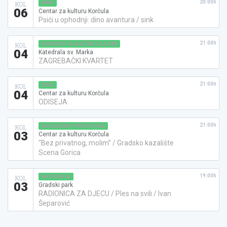
20:00h
KINO
KOL
06
Centar za kulturu Korčula
Psići u ophodnji: dino avantura / sink
21:00h
KONCERT KLASIČNE GLAZBE
KOL
04
Katedrala sv. Marka
ZAGREBAČKI KVARTET
21:00h
KINO
KOL
04
Centar za kulturu Korčula
ODISEJA
21:00h
KAZALIŠNA PREDSTAVA
KOL
03
Centar za kulturu Korčula
“Bez privatnog, molim” / Gradsko kazalište
Scena Gorica
19:00h
RADIONICA
KOL
03
Gradski park
RADIONICA ZA DJECU / Ples na svili / Ivan
Šeparović