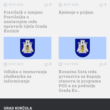
28.07.2026
0
28.07.2026
0
Pravilnik o izmjeni
Rješenje o prijmu
Pravilnika o
unutarnjem redu
upravnih tijela Grada
Korčule
20.07.2026
0
10.07.2026
0
Odluka o imenovanju
Konačna lista reda
službenika za
prvenstva za kupnju
informiranje
stanova iz programa
POS-a na području
Grada Ko…
GRAD KORČULA