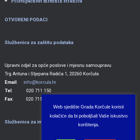
Pristupačnost mrežnih stranica
OTVORENI PODACI
Službenica za zaštitu podataka
Upravni odjel za opće poslove i mjesnu samoupravu
Trg Antuna i Stjepana Radića 1, 20260 Korčula
Email
:
info@korcula.hr
Tel
: 020 711 150
Fax
: 020 711 702
Web sjedište Grada Korčule koristi
kolačiće da bi poboljšali Vaše iskustvo
Službenica za informiranje Grada Korčule
korištenja.