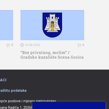
0
03.08.2026
0
“Bez privatnog, molim” /
Gradsko kazalište Scena Gorica
ACI
aštitu podataka
 opće poslove i mjesnu samoupravu
epana Radića 1, 20260 Korčula