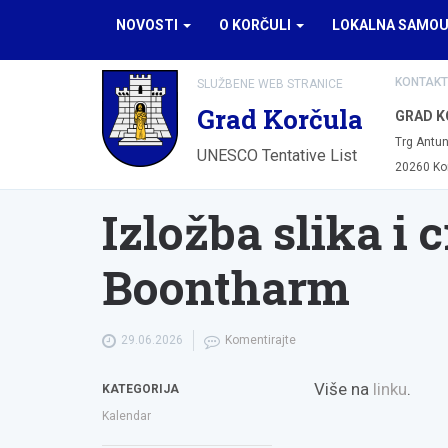
NOVOSTI
O KORČULI
LOKALNA SAMO
KONTAKT
SLUŽBENE WEB STRANICE
Grad Korčula
GRAD K
Trg Antun
UNESCO Tentative List
20260 Ko
Izložba slika i 
Boontharm
29.06.2026
Komentirajte
Više na
linku
.
KATEGORIJA
Kalendar