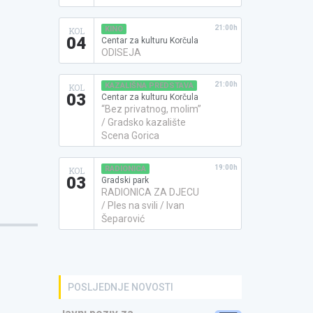
21:00h
KINO
KOL
04
Centar za kulturu Korčula
ODISEJA
21:00h
KAZALIŠNA PREDSTAVA
KOL
03
Centar za kulturu Korčula
“Bez privatnog, molim”
/ Gradsko kazalište
Scena Gorica
19:00h
RADIONICA
KOL
03
Gradski park
RADIONICA ZA DJECU
/ Ples na svili / Ivan
Šeparović
POSLJEDNJE NOVOSTI