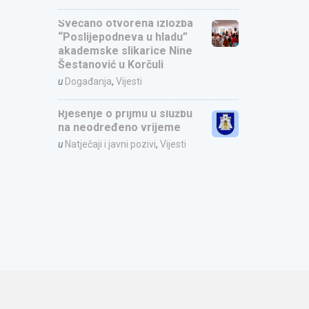
Svečano otvorena izložba
“Poslijepodneva u hladu”
akademske slikarice Nine
Šestanović u Korčuli
u
Događanja
,
Vijesti
Rješenje o prijmu u službu
na neodređeno vrijeme
u
Natječaji i javni pozivi
,
Vijesti