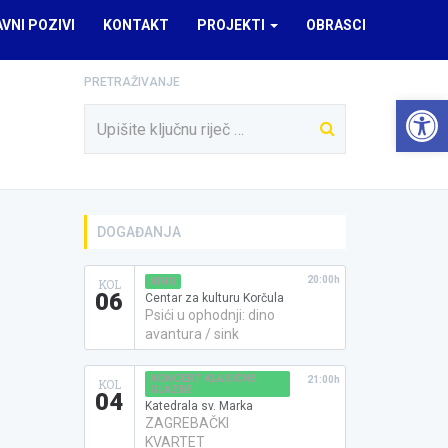
AVNI POZIVI
KONTAKT
PROJEKTI
OBRASCI
PRETRAŽIVANJE
Open 
DOGAĐANJA
20:00h
KINO
KOL
06
Centar za kulturu Korčula
Psići u ophodnji: dino
avantura / sink
KONCERT KLASIČNE
21:00h
KOL
GLAZBE
04
Katedrala sv. Marka
ZAGREBAČKI
KVARTET