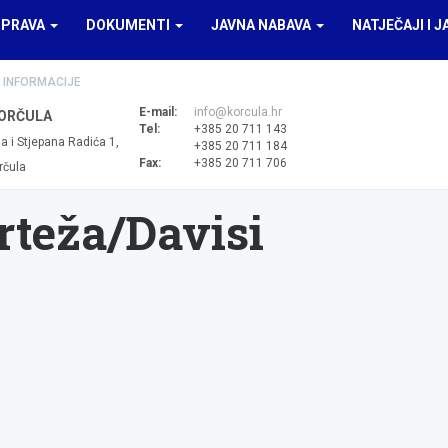
UPRAVA
DOKUMENTI
JAVNA NABAVA
NATJEČAJI I J
 INFORMACIJE
E-mail:
info@korcula.hr
ORČULA
Tel:
+385 20 711 143
a i Stjepana Radića 1,
+385 20 711 184
Fax:
+385 20 711 706
rčula
crteža/Davisi