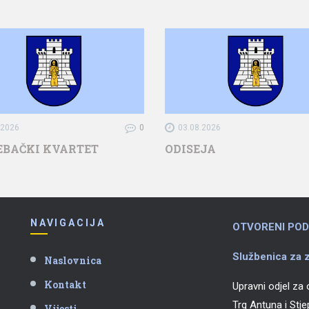
.2026
0
03.08.2026
EBAČKI KVARTET
ODISEJA
NAVIGACIJA
OTVORENI POD
Službenica za z
Naslovnica
Kontakt
Upravni odjel za
Trg Antuna i Stj
Vijesti