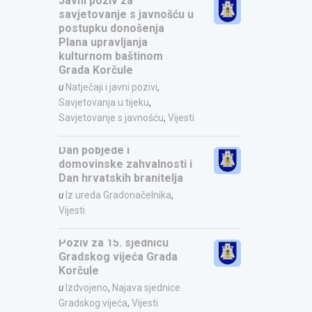
Javni poziv za
savjetovanje s javnošću u
postupku donošenja
Plana upravljanja
kulturnom baštinom
Grada Korčule
u
Natječaji i javni pozivi
,
Savjetovanja u tijeku
,
Savjetovanje s javnošću
,
Vijesti
Dan pobjede i
domovinske zahvalnosti i
Dan hrvatskih branitelja
u
Iz ureda Gradonačelnika
,
Vijesti
Poziv za 15. sjednicu
Gradskog vijeća Grada
Korčule
u
Izdvojeno
,
Najava sjednice
Gradskog vijeća
,
Vijesti