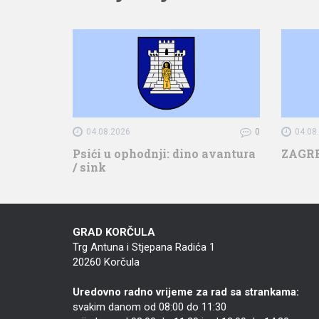
04.08.2026
0
04.08
Psići u ophodnji: dino avantura
ZAGR
/ sink
GRAD KORČULA
Trg Antuna i Stjepana Radića 1
20260 Korčula
Uredovno radno vrijeme za rad sa strankama:
svakim danom od 08:00 do 11:30