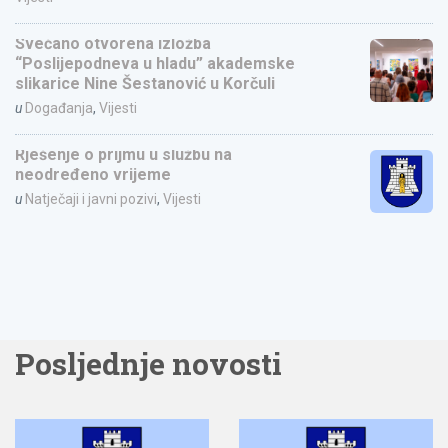
Svečano otvorena izložba
“Poslijepodneva u hladu” akademske
slikarice Nine Šestanović u Korčuli
u
Događanja
,
Vijesti
Rješenje o prijmu u službu na
neodređeno vrijeme
u
Natječaji i javni pozivi
,
Vijesti
Posljednje novosti