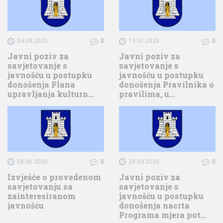
04.08.2026
0
13.07.2026
0
Javni poziv za
Javni poziv za
savjetovanje s
savjetovanje s
javnošću u postupku
javnošću u postupku
donošenja Plana
donošenja Pravilnika o
upravljanja kulturn…
pravilima, u…
08.06.2026
0
29.04.2026
0
Izvješće o provedenom
Javni poziv za
savjetovanju sa
savjetovanje s
zainteresiranom
javnošću u postupku
javnošću
donošenja nacrta
Programa mjera pot…