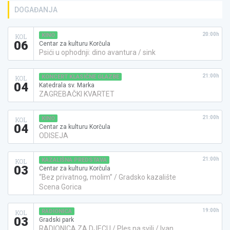
DOGAĐANJA
20:00h
KINO
KOL
06
Centar za kulturu Korčula
Psići u ophodnji: dino avantura / sink
21:00h
KONCERT KLASIČNE GLAZBE
KOL
04
Katedrala sv. Marka
ZAGREBAČKI KVARTET
21:00h
KINO
KOL
04
Centar za kulturu Korčula
ODISEJA
21:00h
KAZALIŠNA PREDSTAVA
KOL
03
Centar za kulturu Korčula
“Bez privatnog, molim” / Gradsko kazalište
Scena Gorica
19:00h
RADIONICA
KOL
03
Gradski park
RADIONICA ZA DJECU / Ples na svili / Ivan