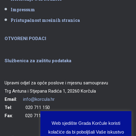
Impressum
Pristupačnost mrežnih stranica
OTVORENI PODACI
Službenica za zaštitu podataka
Upravni odjel za opće poslove i mjesnu samoupravu
Trg Antuna i Stjepana Radića 1, 20260 Korčula
Email
:
info@korcula.hr
Tel
: 020 711 150
Fax
: 020 711 702
Web sjedište Grada Korčule koristi
kolačiće da bi poboljšali Vaše iskustvo