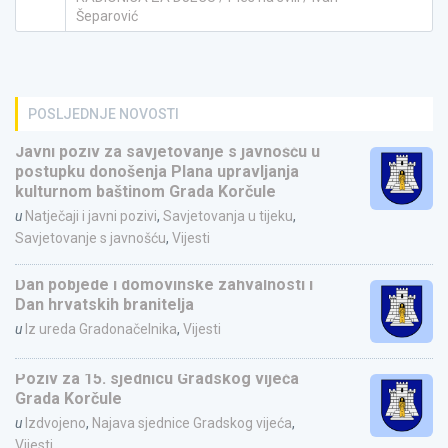
Šeparović
POSLJEDNJE NOVOSTI
Javni poziv za savjetovanje s javnošću u
postupku donošenja Plana upravljanja
kulturnom baštinom Grada Korčule
u
Natječaji i javni pozivi
,
Savjetovanja u tijeku
,
Savjetovanje s javnošću
,
Vijesti
Dan pobjede i domovinske zahvalnosti i
Dan hrvatskih branitelja
u
Iz ureda Gradonačelnika
,
Vijesti
Poziv za 15. sjednicu Gradskog vijeća
Grada Korčule
u
Izdvojeno
,
Najava sjednice Gradskog vijeća
,
Vijesti