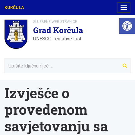
KORČULA
Navig
Open 
SLUŽBENE WEB STRANICE
Grad Korčula
UNESCO Tentative List
Izvješće o
provedenom
savjetovanju sa