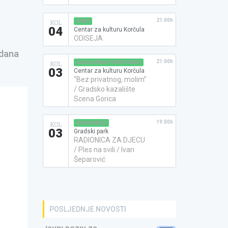
21:00h
KINO
KOL
04
Centar za kulturu Korčula
ODISEJA
 dana
21:00h
KAZALIŠNA PREDSTAVA
KOL
03
Centar za kulturu Korčula
“Bez privatnog, molim”
/ Gradsko kazalište
Scena Gorica
19:00h
RADIONICA
KOL
03
Gradski park
RADIONICA ZA DJECU
/ Ples na svili / Ivan
Šeparović
POSLJEDNJE NOVOSTI