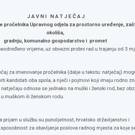
J A V N I N A T J E Č A J
e pročelnika Upravnog odjela za prostorno uređenje, zaš
okoliša,
gradnju,
komunalno gospodarstvo i promet
a neodređeno vrijeme, uz obvezni probni rad u trajanju od 3 
ečaj za imenovanje pročelnika (dalje u tekstu: natječaj) mog
iti kandidati oba spola, a riječi i pojmovi koji imaju rodno z
 natječaju odnose se jednako na muški i ženski rod, bez obz
ni u muškom ili ženskom rodu.
za prijam u službu su punoljetnost, hrvatsko državljanstvo i
 sposobnost za obavljanje poslova radnog mjesta za koje s