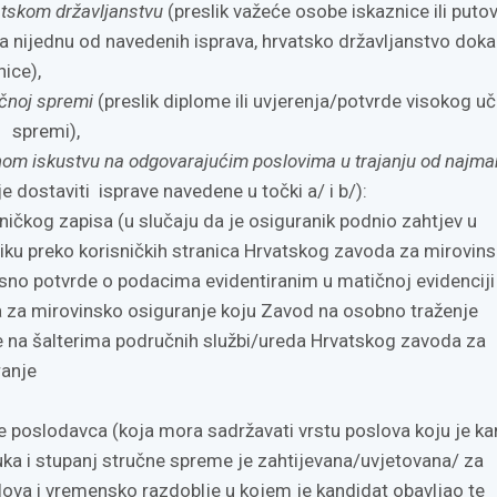
atskom državljanstvu
(preslik važeće osobe iskaznice ili putov
a nijednu od navedenih isprava, hrvatsko državljanstvo dok
ice),
čnoj spremi
(preslik diplome ili uvjerenja/potvrde visokog uči
j spremi),
nom iskustvu na odgovarajućim poslovima u trajanju od najma
e dostaviti isprave navedene u točki a/ i b/):
ničkog zapisa (u slučaju da je osiguranik podnio zahtjev u
iku preko korisničkih stranica Hrvatskog zavoda za mirovin
sno potvrde o podacima evidentiranim u matičnoj evidenciji
 za mirovinsko osiguranje koju Zavod na osobno traženje
e na šalterima područnih službi/ureda Hrvatskog zavoda za
ranje
e poslodavca (koja mora sadržavati vrstu poslova koju je ka
ruka i stupanj stručne spreme je zahtijevana/uvjetovana/ za
slova i vremensko razdoblje u kojem je kandidat obavljao te