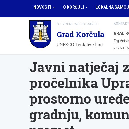
NOVOSTI
O KORČULI
LOKALNA SAMO
KONTAKT
SLUŽBENE WEB STRANICE
Grad Korčula
GRAD K
Trg Antun
UNESCO Tentative List
20260 Ko
Javni natječaj 
pročelnika Upr
prostorno uređen
gradnju, komun