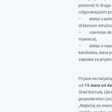
poslove) ili drug
odgovarajućim po
–
dokaz o pol
državnom stručno
–
uvjerenje da
mjeseca),
–
dokaz o nepo
kandidata, dana 
zapreka za prijam 
Prijave na natječ
od
15 dana od
da
Grad Korčula, Upra
gospodarstvo i pr
„
Natječaj za imeno