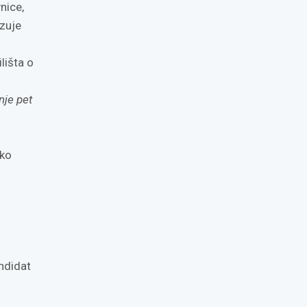
nice,
azuje
lišta o
nje pet
sko
ndidat