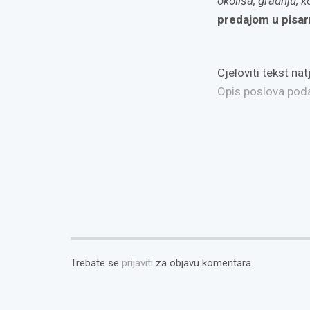
okoliša, gradnju,
k
predajom u pisar
Cjeloviti tekst n
Opis poslova podac
Trebate se
prijaviti
za objavu komentara.