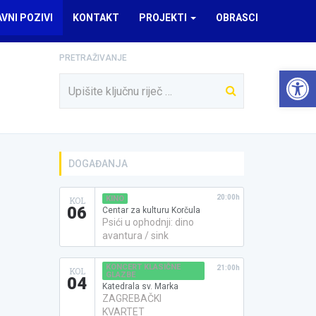
AVNI POZIVI
KONTAKT
PROJEKTI
OBRASCI
PRETRAŽIVANJE
Open 
DOGAĐANJA
20:00h
KINO
KOL
06
Centar za kulturu Korčula
Psići u ophodnji: dino
avantura / sink
KONCERT KLASIČNE
21:00h
KOL
GLAZBE
04
Katedrala sv. Marka
ZAGREBAČKI
KVARTET