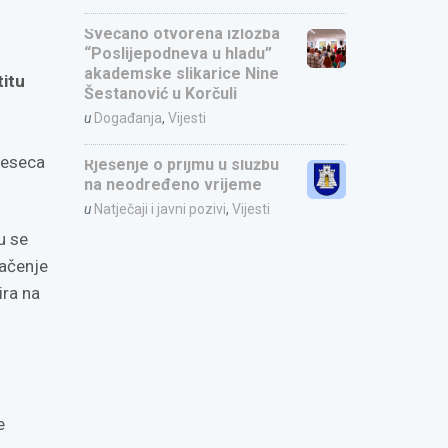
Svečano otvorena izložba
“Poslijepodneva u hladu”
akademske slikarice Nine
titu
Šestanović u Korčuli
u
Događanja
,
Vijesti
mjeseca
Rješenje o prijmu u službu
na neodređeno vrijeme
u
Natječaji i javni pozivi
,
Vijesti
u se
načenje
ira na
e