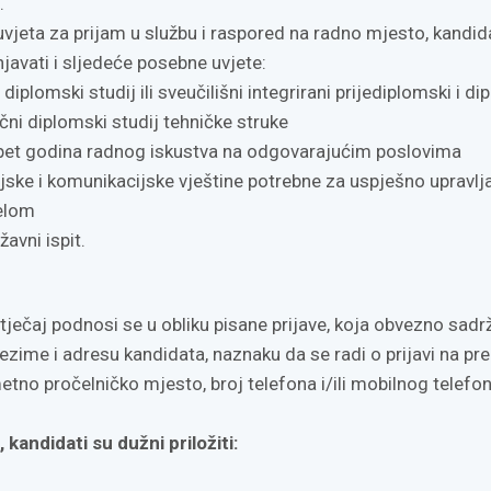
.
vjeta za prijam u službu i raspored na radno mjesto, kandid
javati i sljedeće posebne uvjete:
 diplomski studij ili sveučilišni integrirani prijediplomski i d
ručni diplomski studij tehničke struke
pet godina radnog iskustva na odgovarajućim poslovima
jske i komunikacijske vještine potrebne za uspješno upravlj
jelom
avni ispit.
atječaj podnosi se u obliku pisane prijave, koja obvezno sadrž
rezime i adresu kandidata, naznaku da se radi o prijavi na pr
tno pročelničko mjesto, broj telefona i/ili mobilnog telefon
 kandidati su dužni priložiti: