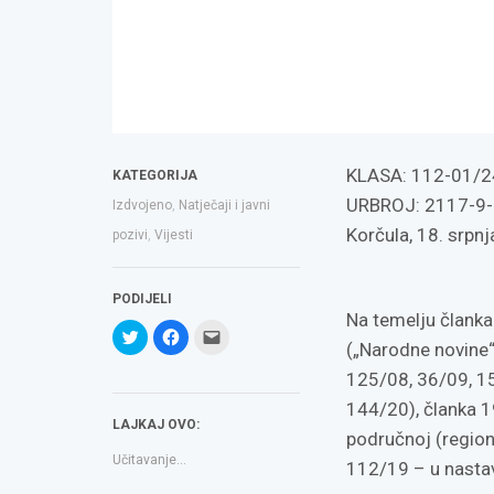
KLASA: 112-01/2
KATEGORIJA
URBROJ: 2117-9-
Izdvojeno
,
Natječaji i javni
Korčula, 18. srpn
pozivi
,
Vijesti
PODIJELI
Na temelju članka
Podijeli
Klikom
Click
na
podijelite
to
(„Narodne novine“
Twitteru
na
email
(Otvara
Facebooku(Otvara
a
125/08, 36/09, 15
se
se
link
u
u
to
144/20), članka 1
novom
novom
a
LAJKAJ OVO:
prozoru)
prozoru)
friend(Otvara
područnoj (region
se
u
Učitavanje...
novom
112/19 – u nastav
prozoru)