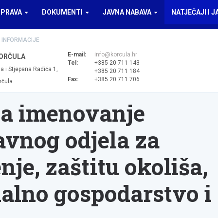
UPRAVA
DOKUMENTI
JAVNA NABAVA
NATJEČAJI I J
 INFORMACIJE
E-mail:
info@korcula.hr
ORČULA
Tel:
+385 20 711 143
a i Stjepana Radića 1,
+385 20 711 184
Fax:
+385 20 711 706
rčula
za imenovanje
avnog odjela za
je, zaštitu okoliša,
alno gospodarstvo i