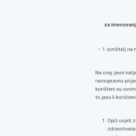
za imenovanj
– 1 izvršitelj n
Na ovaj javni natj
ravnopravno prijav
korišteni su ovom
to jesu li korište
Opći uvjeti 
zdravstvena