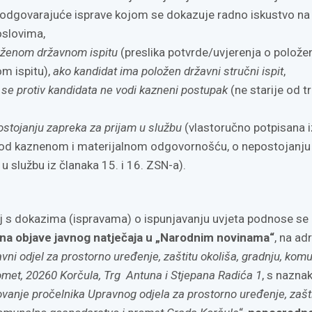
e odgovarajuće isprave kojom se dokazuje radno iskustvo na
slovima,
oženom državnom ispitu
(preslika potvrde/uvjerenja o polož
m ispitu),
ako kandidat ima položen državni stručni ispit
,
 se protiv kandidata ne vodi kazneni postupak
(ne starije od tr
stojanju zapreka za prijam u službu
(vlastoručno potpisana i
pod kaznenom i materijalnom odgovornošću, o nepostojanju
u službu iz članaka 15. i 16. ZSN-a).
aj s dokazima (ispravama) o ispunjavanju uvjeta podnose se 
na objave javnog natječaja u „Narodnim novinama“
, na ad
vni odjel za prostorno uređenje, zaštitu okoliša, gradnju, kom
omet, 20260 Korčula, Trg Antuna i Stjepana Radića 1
, s nazna
vanje pročelnika Upravnog odjela za prostorno uređenje, zašt