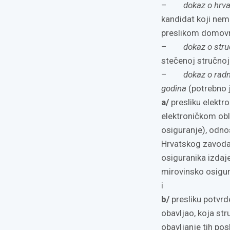
–
dokaz o hrv
kandidat koji nem
preslikom domovn
–
dokaz o stru
stečenoj stručno
–
dokaz o rad
godina
(potrebno j
a/
presliku elektro
elektroničkom obl
osiguranje), odno
Hrvatskog zavoda
osiguranika izdaj
mirovinsko osigu
i
b/
presliku potvrd
obavljao, koja st
obavljanje tih po