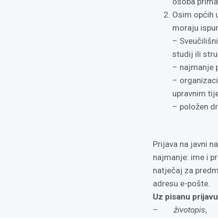
osoba prima
Osim općih u
moraju ispun
– Sveučilišni
studij ili st
– najmanje 
– organizaci
upravnim ti
– položen drž
Prijava na javni n
najmanje: ime i p
natječaj za predme
adresu e-pošte.
Uz pisanu prijavu,
–
životopis
,