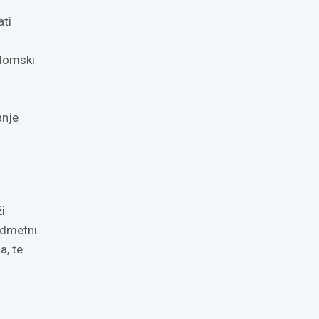
ati
iplomski
anje
i
edmetni
a, te