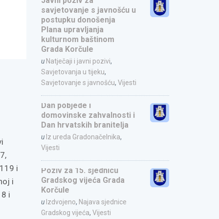
Javni poziv za
savjetovanje s javnošću u
postupku donošenja
Plana upravljanja
kulturnom baštinom
Grada Korčule
u
Natječaji i javni pozivi
,
Savjetovanja u tijeku
,
Savjetovanje s javnošću
,
Vijesti
Dan pobjede i
domovinske zahvalnosti i
Dan hrvatskih branitelja
u
Iz ureda Gradonačelnika
,
i
Vijesti
7,
119 i
Poziv za 15. sjednicu
Gradskog vijeća Grada
oj i
Korčule
8 i
u
Izdvojeno
,
Najava sjednice
Gradskog vijeća
,
Vijesti