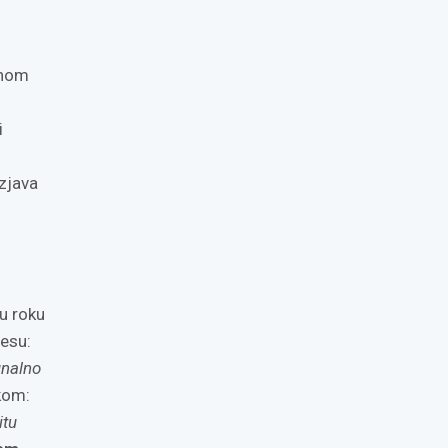
enom
i
zjava
u roku
resu:
unalno
kom:
itu