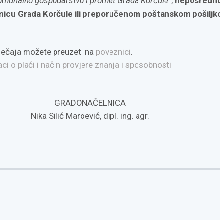
omunalno gospodarstvo i promet Grada Korčule
“,
neposredn
nicu Grada Korčule ili preporučenom poštanskom pošilj
atječaja možete preuzeti na
poveznici
.
i o plaći i način provjere znanja i sposobnosti
GRADONAČELNICA
Nika Silić Maroević, dipl. ing. agr.