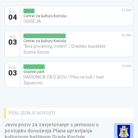
21:00h
KINO
KOL
04
Centar za kulturu Korčula
ODISEJA
21:00h
KAZALIŠNA PREDSTAVA
KOL
03
Centar za kulturu Korčula
“Bez privatnog, molim” / Gradsko kazalište
Scena Gorica
19:00h
RADIONICA
KOL
03
Gradski park
RADIONICA ZA DJECU / Ples na svili / Ivan
Šeparović
POSLJEDNJE NOVOSTI
Javni poziv za savjetovanje s javnošću u
postupku donošenja Plana upravljanja
kulturnom baštinom Grada Korčule