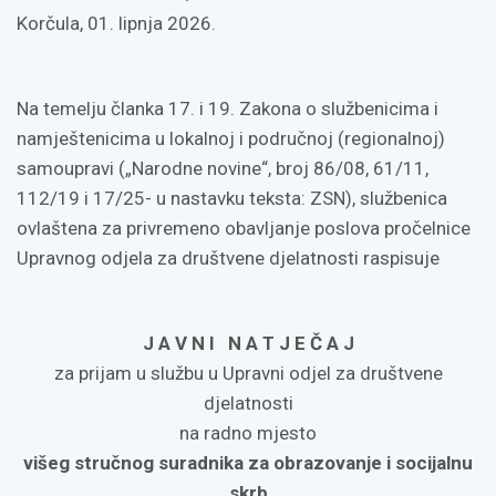
Korčula, 01. lipnja 2026.
Na temelju članka 17. i 19. Zakona o službenicima i
namještenicima u lokalnoj i područnoj (regionalnoj)
samoupravi („Narodne novine“, broj 86/08, 61/11,
112/19 i 17/25- u nastavku teksta: ZSN), službenica
ovlaštena za privremeno obavljanje poslova pročelnice
Upravnog odjela za društvene djelatnosti raspisuje
J A V N I N A T J E Č A J
za prijam u službu u Upravni odjel za društvene
djelatnosti
na radno mjesto
višeg stručnog suradnika za obrazovanje i socijalnu
skrb