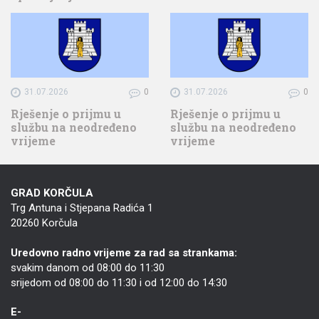
31.07.2026
0
31.07.2026
0
Rješenje o prijmu u
Rješenje o prijmu u
službu na neodređeno
službu na neodređeno
vrijeme
vrijeme
GRAD KORČULA
Trg Antuna i Stjepana Radića 1
20260 Korčula
Uredovno radno vrijeme za rad sa strankama:
svakim danom od 08:00 do 11:30
srijedom od 08:00 do 11:30 i od 12:00 do 14:30
E-