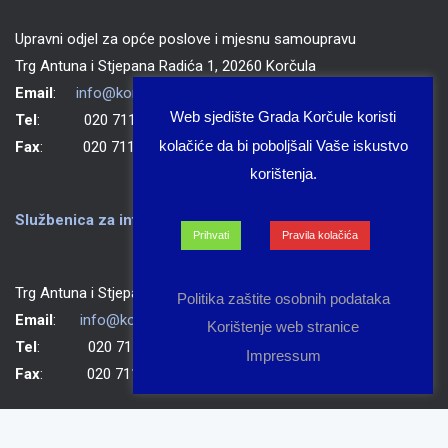
Upravni odjel za opće poslove i mjesnu samoupravu
Trg Antuna i Stjepana Radića 1, 20260 Korčula
Email
:
info@korcula.hr
Web sjedište Grada Korčule koristi
Tel
: 020 711 150
kolačiće da bi poboljšali Vaše iskustvo
Fax
: 020 711 702
korištenja.
Službenica za informiranje Grada Korčule
Prihvati
Pravila kolačića
Trg Antuna i Stjepana Radića 1, 20260 Korčula
Politika zaštite osobnih podataka
Email
:
info@korcula.hr
Korištenje web stranice
Tel
: 020 711 150
Impressum
Fax
: 020 711 702