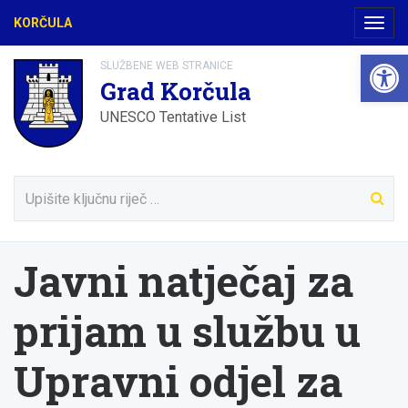
KORČULA
Navig
Open 
SLUŽBENE WEB STRANICE
Grad Korčula
UNESCO Tentative List
Javni natječaj za
prijam u službu u
Upravni odjel za