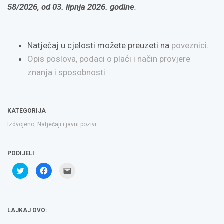
58/2026, od 03. lipnja 2026. godine
.
Natječaj u cjelosti možete preuzeti na
poveznici
.
Opis poslova, podaci o plaći i način provjere
znanja i sposobnosti
KATEGORIJA
Izdvojeno
,
Natječaji i javni pozivi
PODIJELI
Podijeli
Klikom
Click
na
podijelite
to
Twitteru
na
email
(Otvara
Facebooku(Otvara
a
se
se
link
u
u
to
novom
novom
a
LAJKAJ OVO:
prozoru)
prozoru)
friend(Otvara
se
u