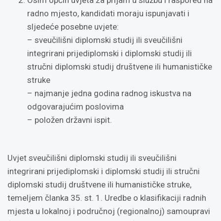
Osim općih uvjeta za prijam u službu i raspored na
radno mjesto, kandidati moraju ispunjavati i
sljedeće posebne uvjete:
– sveučilišni diplomski studij ili sveučilišni
integrirani prijediplomski i diplomski studij ili
stručni diplomski studij društvene ili humanističke
struke
– najmanje jedna godina radnog iskustva na
odgovarajućim poslovima
– položen državni ispit.
Uvjet sveučilišni diplomski studij ili sveučilišni
integrirani prijediplomski i diplomski studij ili stručni
diplomski studij društvene ili humanističke struke,
temeljem članka 35. st. 1. Uredbe o klasifikaciji radnih
mjesta u lokalnoj i područnoj (regionalnoj) samoupravi