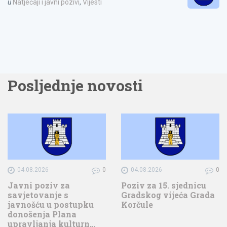
u
Natječaji i javni pozivi
,
Vijesti
Posljednje novosti
04.08.2026
0
04.08.2026
0
Javni poziv za
Poziv za 15. sjednicu
savjetovanje s
Gradskog vijeća Grada
javnošću u postupku
Korčule
donošenja Plana
upravljanja kulturn…