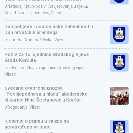
u
Natječaji i javni pozivi
,
Savjetovanja u tijeku
,
Savjetovanje s javnošću
,
Vijesti
Dan pobjede i domovinske zahvalnosti i
Dan hrvatskih branitelja
u
Iz ureda Gradonačelnika
,
Vijesti
Poziv za 15. sjednicu Gradskog vijeća
Grada Korčule
u
Izdvojeno
,
Najava sjednice Gradskog vijeća
,
Vijesti
Svečano otvorena izložba
“Poslijepodneva u hladu” akademske
slikarice Nine Šestanović u Korčuli
u
Događanja
,
Vijesti
Rješenje o prijmu u službu na
neodređeno vrijeme