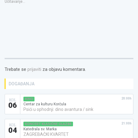
Učitavanje...
novom
prozoru)
Trebate se
prijaviti
za objavu komentara.
DOGAĐANJA
20:00h
KINO
KOL
06
Centar za kulturu Korčula
Psići u ophodnji: dino avantura / sink
21:00h
KONCERT KLASIČNE GLAZBE
KOL
04
Katedrala sv. Marka
ZAGREBAČKI KVARTET