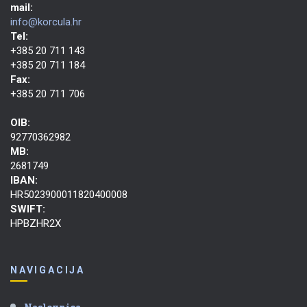
mail:
info@korcula.hr
Tel:
+385 20 711 143
+385 20 711 184
Fax:
+385 20 711 706
OIB:
92770362982
MB:
2681749
IBAN:
HR5023900011820400008
SWIFT:
HPBZHR2X
NAVIGACIJA